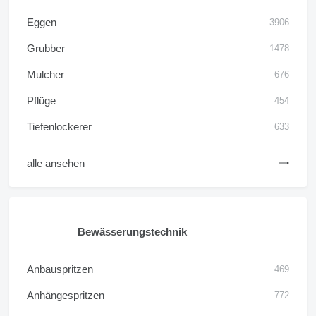
Eggen
3906
Grubber
1478
Mulcher
676
Pflüge
454
Tiefenlockerer
633
alle ansehen
Bewässerungstechnik
Anbauspritzen
469
Anhängespritzen
772