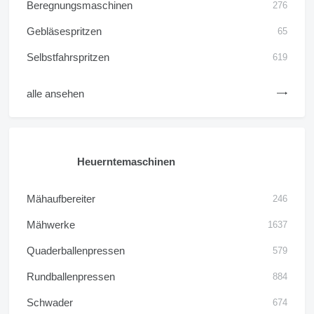
Beregnungsmaschinen
276
Gebläsespritzen
65
Selbstfahrspritzen
619
alle ansehen
Heuerntemaschinen
Mähaufbereiter
246
Mähwerke
1637
Quaderballenpressen
579
Rundballenpressen
884
Schwader
674