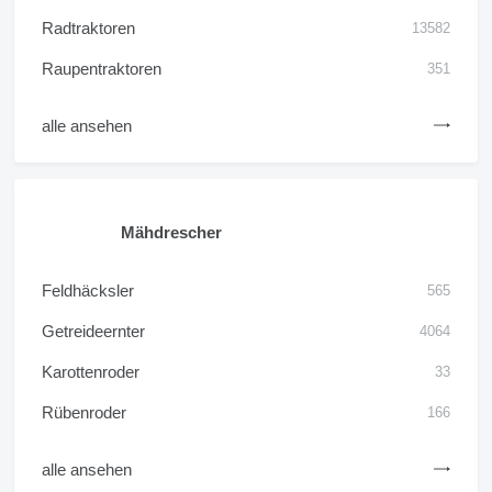
Radtraktoren
13582
Raupentraktoren
351
alle ansehen
Mähdrescher
Feldhäcksler
565
Getreideernter
4064
Karottenroder
33
Rübenroder
166
alle ansehen