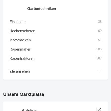
Gartentechniken
Einachser
38
Heckenscheren
69
Motorhacken
51
Rasenmäher
206
Rasentraktoren
587
alle ansehen
Unsere Marktplätze
Autoline