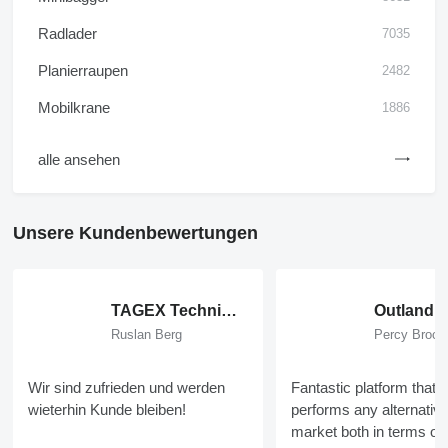
Radlader
7035
Planierraupen
2482
Mobilkrane
1886
alle ansehen
Unsere Kundenbewertungen
TAGEX Technischer Handel GmbH
Ruslan Berg
Percy Brock
Wir sind zufrieden und werden
Fantastic platform that o
wieterhin Kunde bleiben!
performs any alternativ
market both in terms of u