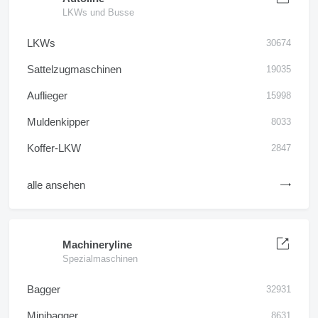
LKWs und Busse
LKWs
30674
Sattelzugmaschinen
19035
Auflieger
15998
Muldenkipper
8033
Koffer-LKW
2847
alle ansehen
Machineryline
Spezialmaschinen
Bagger
32931
Minibagger
8631