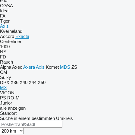
600
CGSA
Ideal
FA
Tiger
Axis
Kverneland
Accord
Exacta
Centerliner
1000
NS
FD
Rauch
Alpha
Axeo
Axera
Axis
Komet
MDS
ZS
CM
Sulky
DPX
X36
X40
X44
X50
MX
VICON
PS
RO-M
Junior
alle anzeigen
Standort
Suche in einem bestimmten Umkreis