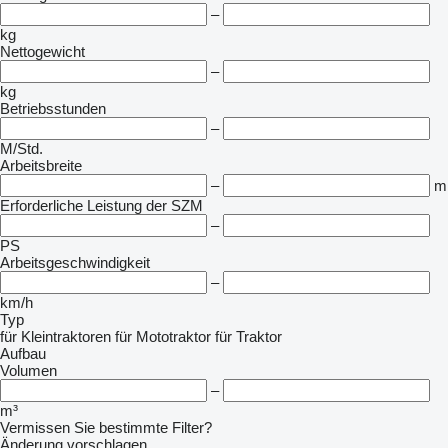
–
kg
Nettogewicht
–
kg
Betriebsstunden
–
M/Std.
Arbeitsbreite
–
m
Erforderliche Leistung der SZM
–
PS
Arbeitsgeschwindigkeit
–
km/h
Typ
für Kleintraktoren
für Mototraktor
für Traktor
Aufbau
Volumen
–
m³
Vermissen Sie bestimmte Filter?
Änderung vorschlagen