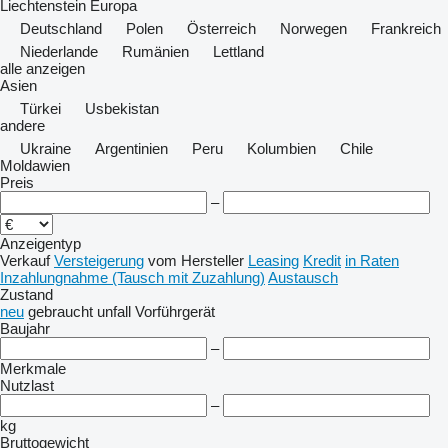
Liechtenstein
Europa
Deutschland
Polen
Österreich
Norwegen
Frankreich
Niederlande
Rumänien
Lettland
alle anzeigen
Asien
Türkei
Usbekistan
andere
Ukraine
Argentinien
Peru
Kolumbien
Chile
Moldawien
Preis
–
Anzeigentyp
Verkauf
Versteigerung
vom Hersteller
Leasing
Kredit
in Raten
Inzahlungnahme (Tausch mit Zuzahlung)
Austausch
Zustand
neu
gebraucht
unfall
Vorführgerät
Baujahr
–
Merkmale
Nutzlast
–
kg
Bruttogewicht