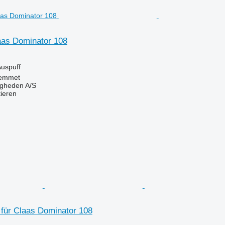
aas Dominator 108
Auspuff
emmet
ingheden A/S
tieren
 für Claas Dominator 108