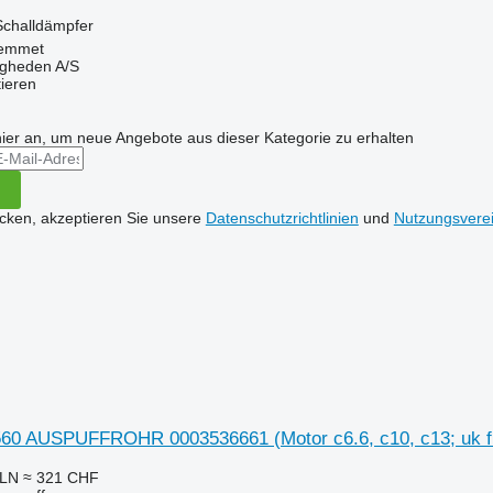
Schalldämpfer
emmet
ingheden A/S
tieren
hier an, um neue Angebote aus dieser Kategorie zu erhalten
icken, akzeptieren Sie unsere
Datenschutzrichtlinien
und
Nutzungsvere
560 AUSPUFFROHR 0003536661 (Motor c6.6, c10, c13; uk fü
PLN
≈ 321 CHF