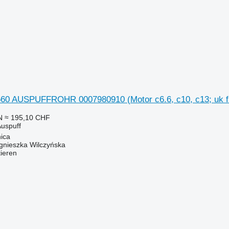
560 AUSPUFFROHR 0007980910 (Motor c6.6, c10, c13; uk fü
N
≈ 195,10 CHF
Auspuff
ica
gnieszka Wilczyńska
tieren