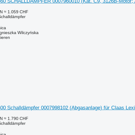
560 SCHALLDÄMPFER 0007960010 (Kat. C9, 3126B-Motor; Aus
LN
≈ 1.059 CHF
Schalldämpfer
ica
gnieszka Wilczyńska
tieren
600 Schalldämpfer 0007998102 (Abgasanlage) für Claas Lexi
LN
≈ 1.790 CHF
Schalldämpfer
ica