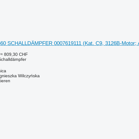
560 SCHALLDÄMPFER 0007619111 (Kat. C9, 3126B-Motor; Aus
≈ 809,30 CHF
Schalldämpfer
ica
gnieszka Wilczyńska
tieren