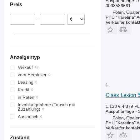
Auspuffanlage - 
Preis
0003536661
Rumänien
T-series
Polen, Opalen
PHU "Karetina" A
–
Verkäufer kontak
Anzeigentyp
Verkauf
vom Hersteller
Leasing
1
Kredit
Claas Lexion 
in Raten
Inzahlungnahme (Tausch mit
1.133 €
4.879 P
Zuzahlung)
Auspuffanlage - 
Austausch
Polen, Opalen
PHU "Karetina" A
Verkäufer kontak
Zustand