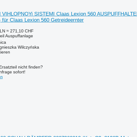
IHLOPNOYi SISTEMI Claas Lexion 560 AUSPUFFHALTERU
 für Claas Lexion 560 Getreideernter
PLN
≈ 271,10 CHF
eil Auspuffanlage
ica
gnieszka Wilczyńska
tieren
rsatzteil nicht finden?
frage sofort!
en