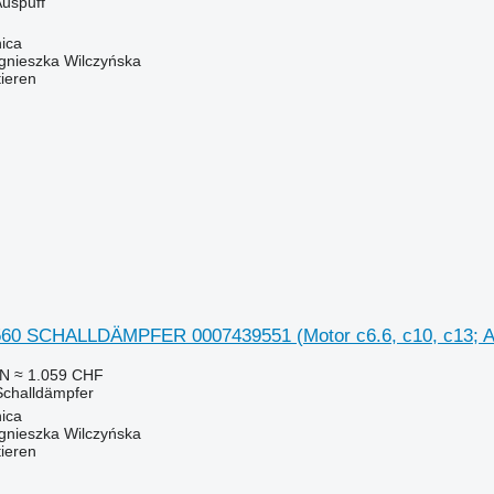
Auspuff
ica
gnieszka Wilczyńska
tieren
560 SCHALLDÄMPFER 0007439551 (Motor c6.6, c10, c13; Ab
LN
≈ 1.059 CHF
Schalldämpfer
ica
gnieszka Wilczyńska
tieren