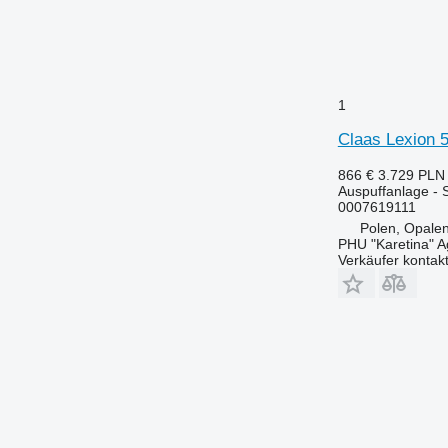
1
Claas Lexion 
866 €
3.729 PLN
Auspuffanlage - 
0007619111
Polen, Opalen
PHU "Karetina" A
Verkäufer kontak