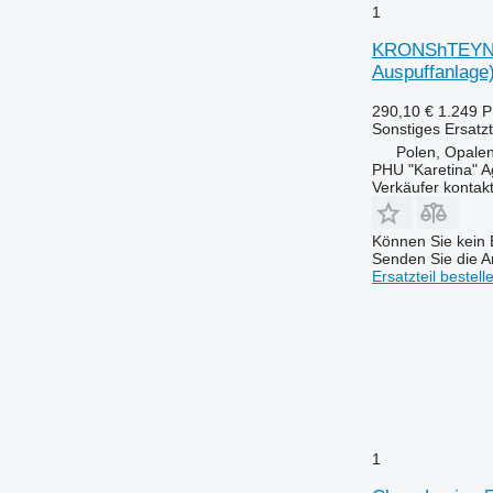
1
KRONShTEYN V
Auspuffanlage)
290,10 €
1.249 
Sonstiges Ersatzt
Polen, Opalen
PHU "Karetina" A
Verkäufer kontak
Können Sie kein E
Senden Sie die An
Ersatzteil bestell
1