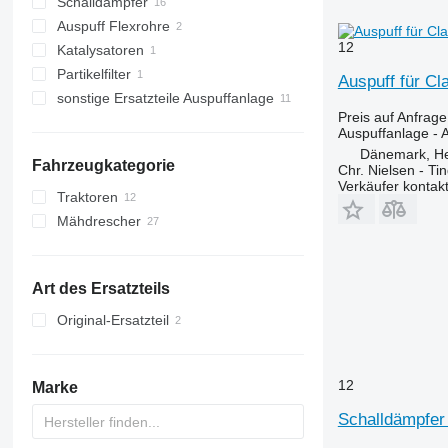
Schalldämpfer
Auspuff Flexrohre
12
Katalysatoren
Partikelfilter
Auspuff für Cl
sonstige Ersatzteile Auspuffanlage
Preis auf Anfrage
Auspuffanlage - 
Dänemark, H
Fahrzeugkategorie
Chr. Nielsen - T
Verkäufer kontak
Traktoren
Mähdrescher
Radtraktoren
Getreideernter
Feldhäcksler
Art des Ersatzteils
Original-Ersatzteil
12
Marke
Schalldämpfer