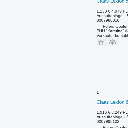
Claas Lexion 
1.133 €
4.879 P
Auspuffanlage - 
0007960010
Polen, Opalen
PHU "Karetina" A
Verkäufer kontak
1
Claas Lexion 
1.916 €
8.249 P
Auspuffanlage - 
0007998102
Polen, Opalen