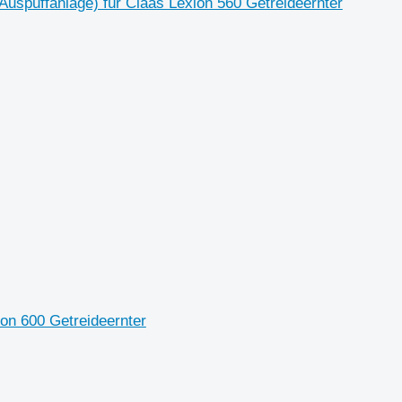
puffanlage) für Claas Lexion 560 Getreideernter
on 600 Getreideernter