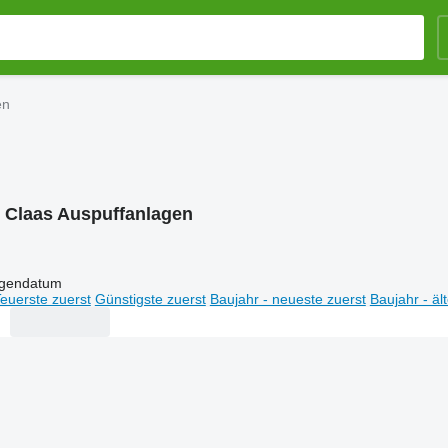
en
:
Claas Auspuffanlagen
igendatum
euerste zuerst
Günstigste zuerst
Baujahr - neueste zuerst
Baujahr - äl