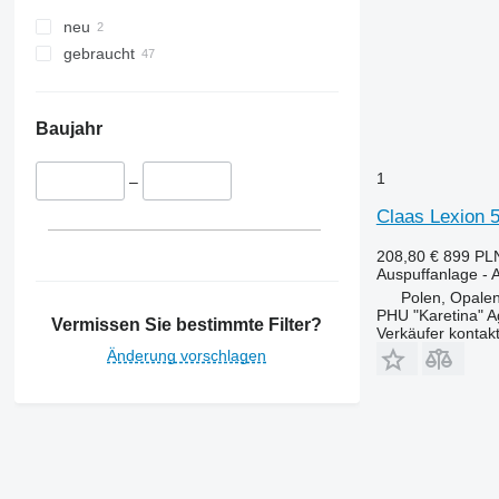
neu
gebraucht
Baujahr
1
–
Claas Lexion 
208,80 €
899 PL
Auspuffanlage - 
Polen, Opalen
PHU "Karetina" A
Vermissen Sie bestimmte Filter?
Verkäufer kontak
Änderung vorschlagen