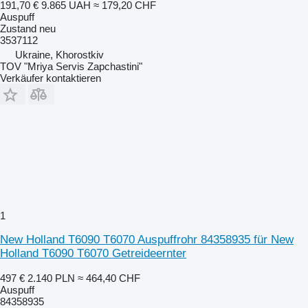
191,70 €
9.865 UAH
≈ 179,20 CHF
Auspuff
Zustand
neu
3537112
Ukraine, Khorostkiv
TOV "Mriya Servis Zapchastini"
Verkäufer kontaktieren
1
New Holland T6090 T6070 Auspuffrohr 84358935 für New
Holland T6090 T6070 Getreideernter
497 €
2.140 PLN
≈ 464,40 CHF
Auspuff
84358935