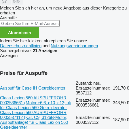
Melden Sie sich hier an, um neue Angebote aus dieser Kategorie zu
erhalten
Auspuffe
Abonnieren
Indem Sie hier klicken, akzeptieren Sie unsere
Datenschutzrichtlinien
und
Nutzungsvereinbarungen
.
Suchergebnisse:
21 Anzeigen
Anzeigen
Preise für Auspuffe
Zustand: neu,
Auspuff für Case IH Getreideernter
Ersatzteilnummer:
191,70 €
3537112
Claas Lexion 560 AUSPUFFROHR
Ersatzteilnummer:
0003536661 (Motor c6.6, c10, c13; uk
343,50 €
0003536661
für Claas Lexion 560 Getreideernter
Claas Lexion 560 AUSPUFFROHR
0003537112 (Kat. C9, 3126B-Motor;
Ersatzteilnummer:
187,90 €
Auspuffanlage) für Claas Lexion 560
0003537112
Getreideernter