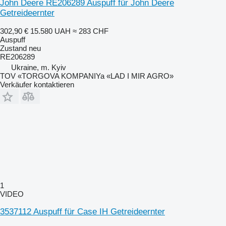
John Deere RE206289 Auspuff für John Deere
Getreideernter
302,90 €
15.580 UAH
≈ 283 CHF
Auspuff
Zustand
neu
RE206289
Ukraine, m. Kyiv
TOV «TORGOVA KOMPANIYa «LAD I MIR AGRO»
Verkäufer kontaktieren
1
VIDEO
3537112 Auspuff für Case IH Getreideernter