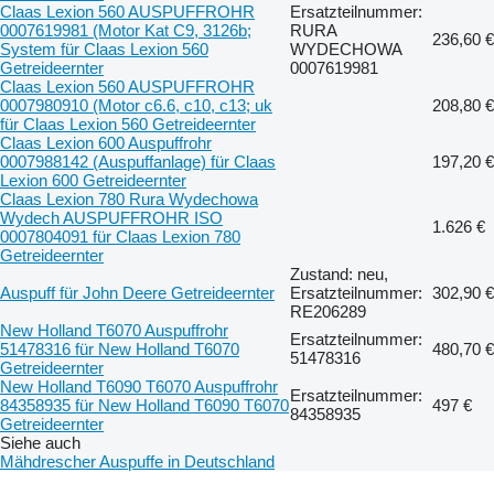
Claas Lexion 560 AUSPUFFROHR
Ersatzteilnummer:
0007619981 (Motor Kat C9, 3126b;
RURA
236,60 €
System für Claas Lexion 560
WYDECHOWA
Getreideernter
0007619981
Claas Lexion 560 AUSPUFFROHR
0007980910 (Motor c6.6, c10, c13; uk
208,80 €
für Claas Lexion 560 Getreideernter
Claas Lexion 600 Auspuffrohr
0007988142 (Auspuffanlage) für Claas
197,20 €
Lexion 600 Getreideernter
Claas Lexion 780 Rura Wydechowa
Wydech AUSPUFFROHR ISO
1.626 €
0007804091 für Claas Lexion 780
Getreideernter
Zustand: neu,
Auspuff für John Deere Getreideernter
Ersatzteilnummer:
302,90 €
RE206289
New Holland T6070 Auspuffrohr
Ersatzteilnummer:
51478316 für New Holland T6070
480,70 €
51478316
Getreideernter
New Holland T6090 T6070 Auspuffrohr
Ersatzteilnummer:
84358935 für New Holland T6090 T6070
497 €
84358935
Getreideernter
Siehe auch
Mähdrescher Auspuffe in Deutschland