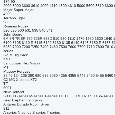
180-90
2000
3000
3600
3610
4000
4110
4600
4610
5000
5600
5610
6600
Major
Super Major
4900
Terrano
Tiger
906
R-series
Robex
520
525
530
531
535
540
541
John Deere
6M
6R
7R
8R
550
625R
635D
810
930
1110
1470
1550
1630
1640
6100
6105
6110 R
6115
6120
6130
6135
6140
6145
6150 R
6155
6
6930
7000
7200
7250
7400
7430
7500
7600
7700
7710
7800
7810
series
Big M
Big Pack
KNT
Landpower
Rex
Vision
MT
Massey Ferguson
38
40
124
135
390
690
698
3060
4255
4355
5445
5450
5455
5460
CX
MC
X-series
XTX
TF
6001
New Holland
BB
CR
L-series
M-series
T-series
TD
TF
TL
TM
TN
TS
TX
W-series
Bear
Elephant
Scorpion
Antares
Dorado
Rubin
Silver
911
A-series
N-series
S-series
T-series