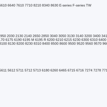
6610
6640
7610
7710
8210
8340
8630
E-series
F-series
TW
1950
2030
2130
2140
2650
2850
3040
3050
3130
3140
3200
3400
34
170
6175
6190
6195 M
6195 R
6200
6210
6215
6230
6300
6310
6400
8100
8130
8200
8230
8310
8400
8500
8600
9500
9520
9560
9570
96
5611
5612
5711
5712
5713
6180
6260
6465
6715
6716
7274
7278
77