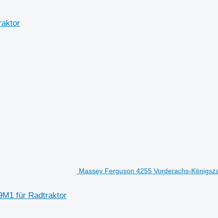
raktor
Massey Ferguson 4255 Vorderachs-Königsza
M1 für Radtraktor