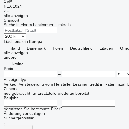
XMS
NLX 1024
ZF
alle anzeigen
Standort
Suche in einem bestimmten Umkreis
Liechtenstein
Europa
Irland
Dänemark
Polen
Deutschland
Litauen
Grie
alle anzeigen
andere
Ukraine
Preis
–
Anzeigentyp
Verkauf
Versteigerung
vom Hersteller
Leasing
Kredit
in Raten
Inzahl
Zustand
neu
gebraucht
für Ersatzteile
wiederaufbereitet
Baujahr
–
Vermissen Sie bestimmte Filter?
Änderung vorschlagen
Suchergebnisse:
-