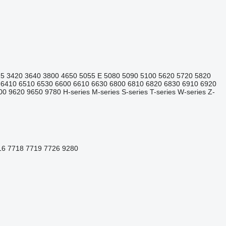
15
3420
3640
3800
4650
5055 E
5080
5090
5100
5620
5720
5820
6410
6510
6530
6600
6610
6630
6800
6810
6820
6830
6910
6920
00
9620
9650
9780
H-series
M-series
S-series
T-series
W-series
Z-
16
7718
7719
7726
9280