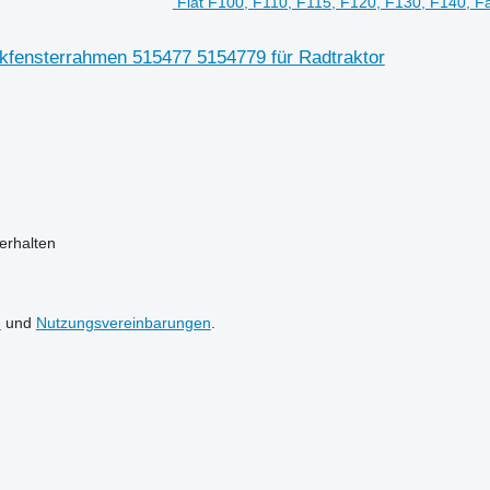
Fiat F100, F110, F115, F120, F130, F140, 
ckfensterrahmen 515477 5154779 für Radtraktor
erhalten
n
und
Nutzungsvereinbarungen
.