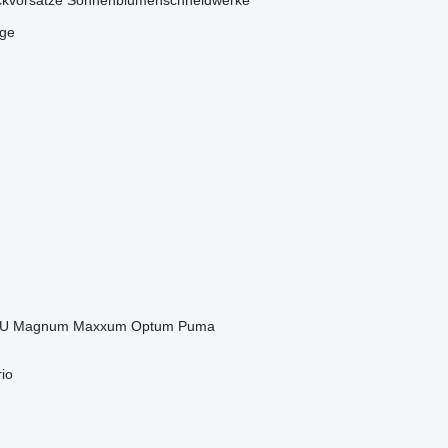
ckvorsätze
Sonnenblumenschneidwerke
üge
U
Magnum
Maxxum
Optum
Puma
io