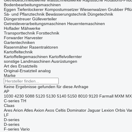
Getreideschneidwerke
Maisschneidwerke
Rapstische
Rotations-Pflü
Bodenbearbeitungsmaschinen
Eggen
Tiefenlockerer
Kompostumsetzer
Wiesenwalzen
Grubber
Pfl
Sä- und Pflanztechnik
Bewässerungstechnik
Düngetechnik
Düngerstreuer
Gülleverteiler
Getreideverarbeitungsmaschinen
Heuerntemaschinen
Hoflader
Mähwerke
Transporttechnik
Forsttechnik
Forwarder
Harvester
Gartentechniken
Rasenmäher
Rasentraktoren
Kartoffeltechnik
Kartoffellegemaschinen
Kartoffelvollernter
sonstige Landmaschinen
Ausrüstungen
Art des Ersatzteils
Original-Ersatzteil
analog
Marke
Keine Ergebnisse gefunden für diese Anfrage
AP
1030
4230
5088
5120
5130
5140
5150
8010
9120
Farmall
MXM
MX
C-series
TH
Claas
Ares
Arion
Atles
Axion
Axos
Celtis
Dominator
Jaguar
Lexion
Orbis
Var
LF
D-series
D-series
F-series
Vario