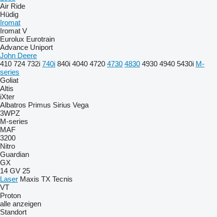
Air Ride
Hüdig
Iromat
Iromat V
Eurolux
Eurotrain
Advance
Uniport
John Deere
410
724
732i
740i
840i
4040
4720
4730
4830
4930
4940
5430i
M-
series
Goliat
Altis
iXter
Albatros
Primus
Sirius
Vega
3WPZ
M-series
MAF
3200
Nitro
Guardian
GX
14 GV 25
Laser
Maxis
TX
Tecnis
VT
Proton
alle anzeigen
Standort