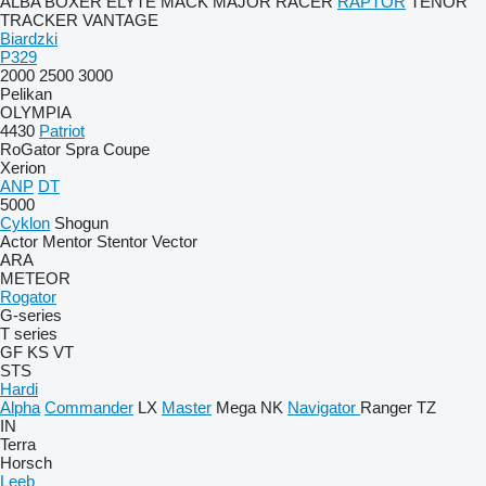
ALBA
BOXER
ELYTE
MACK
MAJOR
RACER
RAPTOR
TENOR
TRACKER
VANTAGE
Biardzki
P329
2000
2500
3000
Pelikan
OLYMPIA
4430
Patriot
RoGator
Spra Coupe
Xerion
ANP
DT
5000
Cyklon
Shogun
Actor
Mentor
Stentor
Vector
ARA
METEOR
Rogator
G-series
T series
GF
KS
VT
STS
Hardi
Alpha
Commander
LX
Master
Mega
NK
Navigator
Ranger
TZ
IN
Terra
Horsch
Leeb