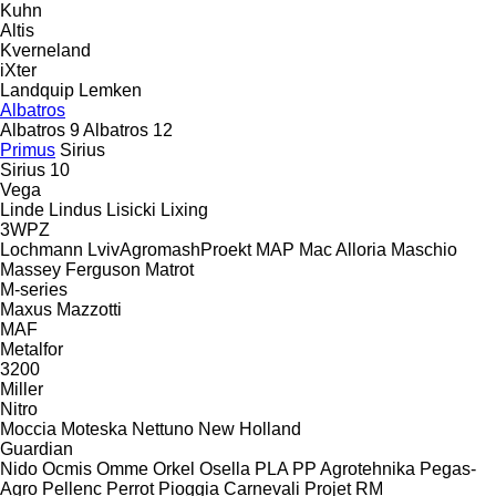
Kuhn
Altis
Kverneland
iXter
Landquip
Lemken
Albatros
Albatros 9
Albatros 12
Primus
Sirius
Sirius 10
Vega
Linde
Lindus
Lisicki
Lixing
3WPZ
Lochmann
LvivAgromashProekt
MAP
Mac Alloria
Maschio
Massey Ferguson
Matrot
M-series
Maxus
Mazzotti
MAF
Metalfor
3200
Miller
Nitro
Moccia
Moteska
Nettuno
New Holland
Guardian
Nido
Ocmis
Omme
Orkel
Osella
PLA
PP Agrotehnika
Pegas-
Agro
Pellenc
Perrot
Pioggia Carnevali
Projet
RM