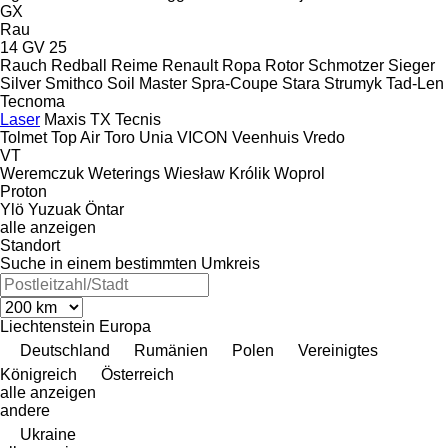
GX
Rau
14 GV 25
Rauch
Redball
Reime
Renault
Ropa
Rotor
Schmotzer
Sieger
Silver
Smithco
Soil Master
Spra-Coupe
Stara
Strumyk
Tad-Len
Tecnoma
Laser
Maxis
TX
Tecnis
Tolmet
Top Air
Toro
Unia
VICON
Veenhuis
Vredo
VT
Weremczuk
Weterings
Wiesław Królik
Woprol
Proton
Ylö
Yuzuak
Öntar
alle anzeigen
Standort
Suche in einem bestimmten Umkreis
Liechtenstein
Europa
Deutschland
Rumänien
Polen
Vereinigtes
Königreich
Österreich
alle anzeigen
andere
Ukraine