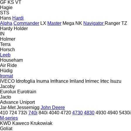
GF
KS
VT
Hagie
STS
Hans
Hardi
Alpha
Commander
LX
Master
Mega
NK
Navigator
Ranger
TZ
Hardy
Holder
IN
Holmer
Terra
Horsch
Leeb
Househam
Air Ride
Hüdig
Iromat
IVECO
Idrofoglia
Inuma
Irrifrance
Irriland
Irrimec
Irtec
Isuzu
Jacoby
Eurolux
Eurotrain
Jacto
Advance
Uniport
Jar-Met
Jessernigg
John Deere
410
724
732i
740i
840i
4040
4720
4730
4830
4930
4940
5430i
M-series
KWD
Kaweco
Krukowiak
Goliat