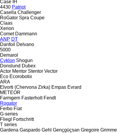
Case IH
4430
Patriot
Casella
Challenger
RoGator
Spra Coupe
Claas
Xerion
Comet
Dammann
ANP
DT
Danfoil
Delvano
5000
Demarol
Cyklon
Shogun
Donslund
Dubex
Actor
Mentor
Stentor
Vector
Eco
Ecorobotix
ARA
Elvorti (Chervona Zirka)
Empas
Evrard
METEOR
Farmgem
Fasterholt
Fendt
Rogator
Ferbo
Fiat
G-series
Fliegl
Fortschritt
T series
Gardena
Gaspardo
Gehl
Gençgüçsan
Gregoire
Grimme