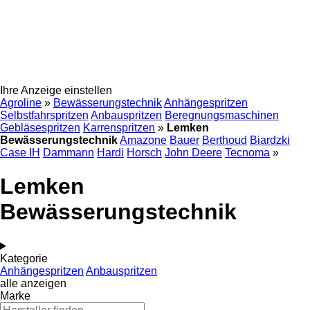
Ihre Anzeige einstellen
Agroline
»
Bewässerungstechnik
Anhängespritzen
Selbstfahrspritzen
Anbauspritzen
Beregnungsmaschinen
Gebläsespritzen
Karrenspritzen
»
Lemken
Bewässerungstechnik
Amazone
Bauer
Berthoud
Biardzki
Case IH
Dammann
Hardi
Horsch
John Deere
Tecnoma
»
Lemken
Bewässerungstechnik
Kategorie
Anhängespritzen
Anbauspritzen
alle anzeigen
Marke