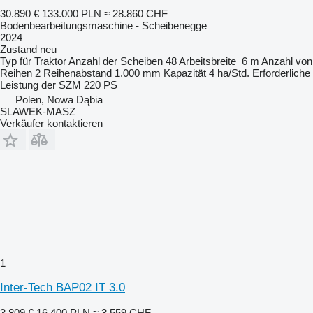
30.890 €
133.000 PLN
≈ 28.860 CHF
Bodenbearbeitungsmaschine - Scheibenegge
2024
Zustand
neu
Typ
für Traktor
Anzahl der Scheiben
48
Arbeitsbreite
6 m
Anzahl von
Reihen
2
Reihenabstand
1.000 mm
Kapazität
4 ha/Std.
Erforderliche
Leistung der SZM
220 PS
Polen, Nowa Dąbia
SLAWEK-MASZ
Verkäufer kontaktieren
1
Inter-Tech BAP02 IT 3.0
3.809 €
16.400 PLN
≈ 3.559 CHF