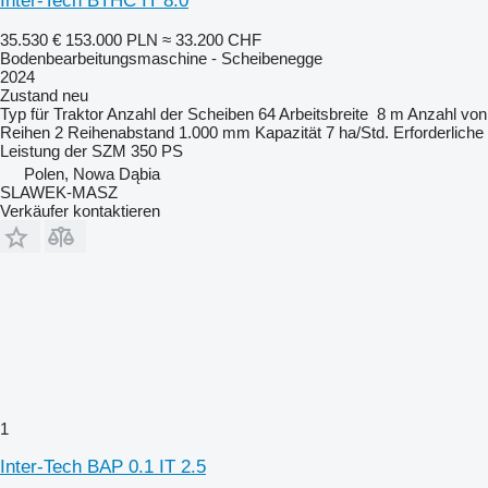
Inter-Tech BTHC IT 8.0
35.530 €
153.000 PLN
≈ 33.200 CHF
Bodenbearbeitungsmaschine - Scheibenegge
2024
Zustand
neu
Typ
für Traktor
Anzahl der Scheiben
64
Arbeitsbreite
8 m
Anzahl von
Reihen
2
Reihenabstand
1.000 mm
Kapazität
7 ha/Std.
Erforderliche
Leistung der SZM
350 PS
Polen, Nowa Dąbia
SLAWEK-MASZ
Verkäufer kontaktieren
1
Inter-Tech BAP 0.1 IT 2.5