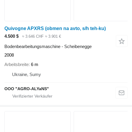
Quivogne APXRS (obmen na avto, s/h teh-ku)
4.500 $
≈ 3.646 CHF
≈ 3.901 €
Bodenbearbeitungsmaschine - Scheibenegge
2008
Arbeitsbreite
6 m
Ukraine, Sumy
OOO "AGRO-ALYaNS"