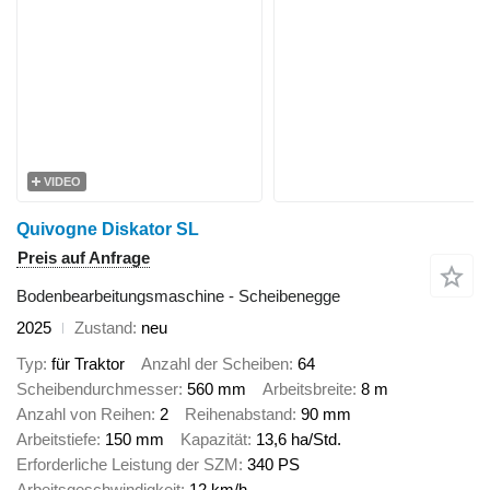
VIDEO
Quivogne Diskator SL
Preis auf Anfrage
Bodenbearbeitungsmaschine - Scheibenegge
2025
Zustand
neu
Typ
für Traktor
Anzahl der Scheiben
64
Scheibendurchmesser
560 mm
Arbeitsbreite
8 m
Anzahl von Reihen
2
Reihenabstand
90 mm
Arbeitstiefe
150 mm
Kapazität
13,6 ha/Std.
Erforderliche Leistung der SZM
340 PS
Arbeitsgeschwindigkeit
12 km/h