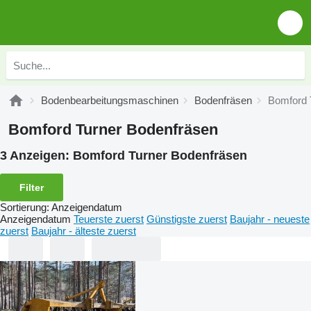
Bodenbearbeitungsmaschinen
Bodenfräsen
Bomford 
Bomford Turner Bodenfräsen
3 Anzeigen:
Bomford Turner Bodenfräsen
Filter
Sortierung
:
Anzeigendatum
Anzeigendatum
Teuerste zuerst
Günstigste zuerst
Baujahr - neueste
zuerst
Baujahr - älteste zuerst