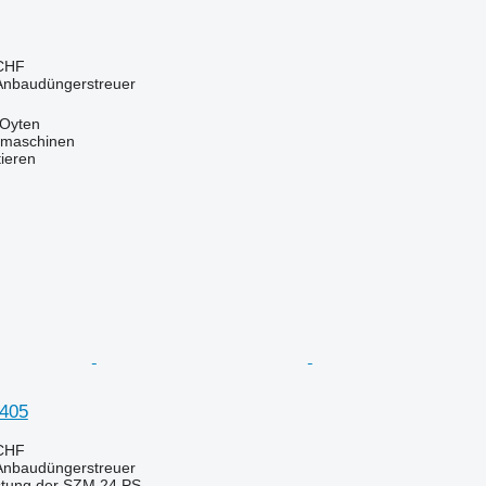
 CHF
 Anbaudüngerstreuer
 Oyten
dmaschinen
tieren
405
 CHF
 Anbaudüngerstreuer
istung der SZM
24 PS