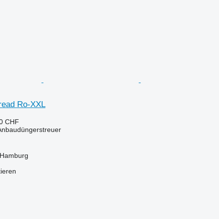
read Ro-XXL
90 CHF
 Anbaudüngerstreuer
 Hamburg
tieren