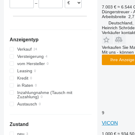
–
Slowakei
7.003 €
≈ 6.544
Düngerstreuer -
Litauen
Arbeitsbreite
2,7
Dänemark
Deutschland, 
Heinrich Schröd
Verkäufer kontak
Anzeigentyp
Verkaufen Sie M
Verkauf
Mit uns - können 
Versteigerung
Ihre Anzeige 
vom Hersteller
Leasing
Kredit
in Raten
Inzahlungnahme (Tausch mit
Zuzahlung)
Austausch
9
VICON
Zustand
1.000 €
≈ 934,5
neu