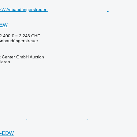
 EW
2.400 €
≈ 2.243 CHF
 Anbaudüngerstreuer
 Center GmbH Auction
tieren
O-EDW