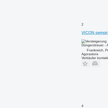
2
VICON semoir 
Düngerstreuer -
Frankreich, P
Agorastore
Verkäufer kontak
4