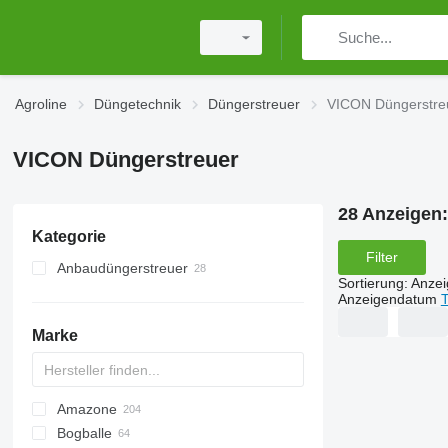
Agroline
Düngetechnik
Düngerstreuer
VICON Düngerstre
VICON Düngerstreuer
28 Anzeigen
Kategorie
Filter
Anbaudüngerstreuer
Sortierung
:
Anze
Anzeigendatum
T
Marke
Amazone
Exacta
XPL
Bogballe
D-series
HTS
ELYTE