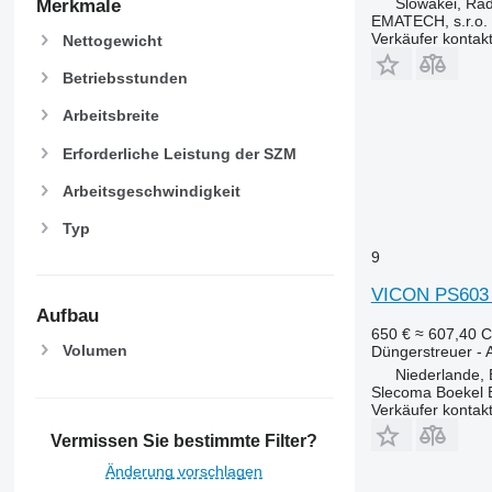
Slowakei, Ra
Merkmale
EMATECH, s.r.o.
Verkäufer kontak
Nettogewicht
Betriebsstunden
Arbeitsbreite
Erforderliche Leistung der SZM
Arbeitsgeschwindigkeit
Typ
9
VICON PS603 P
Aufbau
650 €
≈ 607,40 
Volumen
Düngerstreuer -
Niederlande, 
Slecoma Boekel 
Verkäufer kontak
Vermissen Sie bestimmte Filter?
Änderung vorschlagen