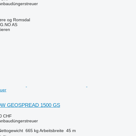
 Anbaudüngerstreuer
øre og Romsdal
G.NO AS
tieren
uer
DW GEOSPREAD 1500 GS
30 CHF
 Anbaudüngerstreuer
Nettogewicht
665 kg
Arbeitsbreite
45 m