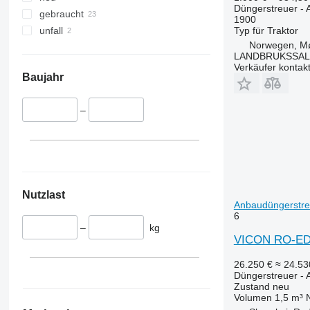
Düngerstreuer -
gebraucht
1900
Typ
für Traktor
unfall
Norwegen, M
LANDBRUKSSAL
Verkäufer kontak
Baujahr
–
Nutzlast
Anbaudüngerstre
6
–
kg
VICON RO-E
26.250 €
≈ 24.5
Düngerstreuer -
Zustand
neu
Volumen
1,5 m³