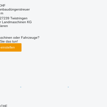
 CHF
 Anbaudüngerstreuer
 m
27239 Twistringen
er Landmaschinen KG
tieren
aschinen oder Fahrzeuge?
Sie das tun!
einstellen
0 CHF