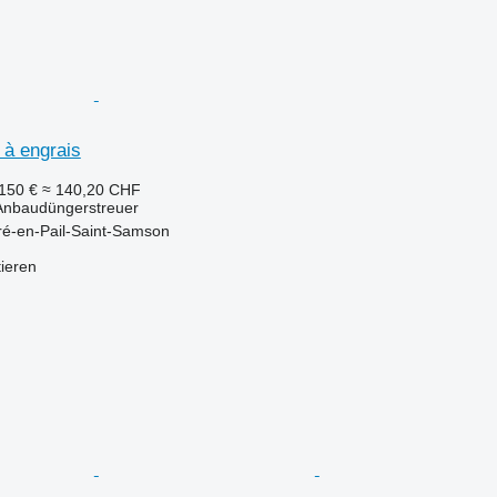
à engrais
150 €
≈ 140,20 CHF
 Anbaudüngerstreuer
ré-en-Pail-Saint-Samson
tieren