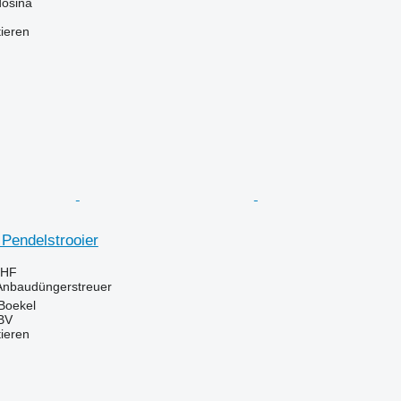
došina
tieren
endelstrooier
CHF
 Anbaudüngerstreuer
Boekel
BV
tieren