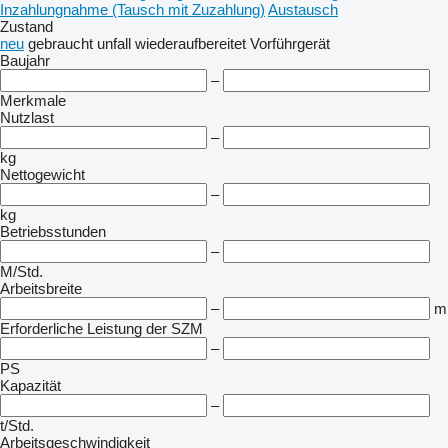
Inzahlungnahme (Tausch mit Zuzahlung)
Austausch
Zustand
neu
gebraucht
unfall
wiederaufbereitet
Vorführgerät
Baujahr
–
Merkmale
Nutzlast
–
kg
Nettogewicht
–
kg
Betriebsstunden
–
M/Std.
Arbeitsbreite
–
m
Erforderliche Leistung der SZM
–
PS
Kapazität
–
t/Std.
Arbeitsgeschwindigkeit