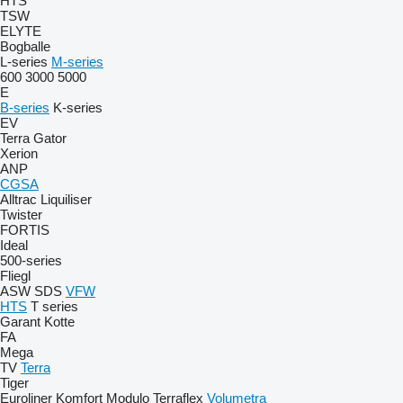
HTS
TSW
ELYTE
Bogballe
L-series
M-series
600
3000
5000
E
B-series
K-series
EV
Terra Gator
Xerion
ANP
CGSA
Alltrac
Liquiliser
Twister
FORTIS
Ideal
500-series
Fliegl
ASW
SDS
VFW
HTS
T series
Garant Kotte
FA
Mega
TV
Terra
Tiger
Euroliner
Komfort
Modulo
Terraflex
Volumetra