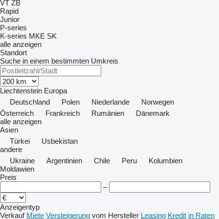
VT
ZB
Rapid
Junior
P-series
K-series
MKE
SK
alle anzeigen
Standort
Suche in einem bestimmten Umkreis
Liechtenstein
Europa
Deutschland
Polen
Niederlande
Norwegen
Österreich
Frankreich
Rumänien
Dänemark
alle anzeigen
Asien
Türkei
Usbekistan
andere
Ukraine
Argentinien
Chile
Peru
Kolumbien
Moldawien
Preis
–
Anzeigentyp
Verkauf
Miete
Versteigerung
vom Hersteller
Leasing
Kredit
in Raten