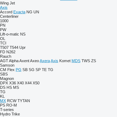
Wing Jet
Axis
Accord
Exacta
NG
UN
Centerliner
1000
PN
PW
Lift-o-matic
NS
OL
TCI
T507
T544
Upr
FD
N262
Rauch
AGT
Alpha
Axent
Axeo
Axera
Axis
Komet
MDS
TWS
ZS
Samson
CM
Flex
PG
SB
SG
SP
TE
TG
SBS
Magnon
DPX
X36
X40
X44
X50
DS
HS
MS
TG
KL
MX
RCW
TYTAN
PS
RO-M
T-series
Hydro Trike