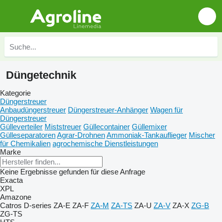
Düngetechnik
Kategorie
Düngerstreuer
Anbaudüngerstreuer
Düngerstreuer-Anhänger
Wagen für
Düngerstreuer
Gülleverteiler
Miststreuer
Güllecontainer
Güllemixer
Gülleseparatoren
Agrar-Drohnen
Ammoniak-Tankauflieger
Mischer
für Chemikalien
agrochemische Dienstleistungen
Marke
Keine Ergebnisse gefunden für diese Anfrage
Exacta
XPL
Amazone
Catros
D-series
ZA-E
ZA-F
ZA-M
ZA-TS
ZA-U
ZA-V
ZA-X
ZG-B
ZG-TS