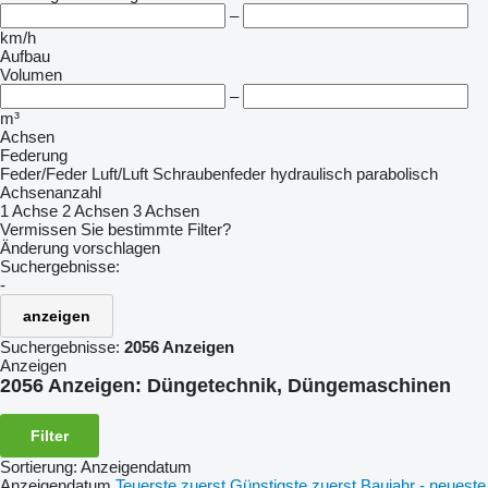
–
km/h
Aufbau
Volumen
–
m³
Achsen
Federung
Feder/Feder
Luft/Luft
Schraubenfeder
hydraulisch
parabolisch
Achsenanzahl
1 Achse
2 Achsen
3 Achsen
Vermissen Sie bestimmte Filter?
Änderung vorschlagen
Suchergebnisse:
-
anzeigen
Suchergebnisse:
2056 Anzeigen
Anzeigen
2056 Anzeigen:
Düngetechnik, Düngemaschinen
Filter
Sortierung
:
Anzeigendatum
Anzeigendatum
Teuerste zuerst
Günstigste zuerst
Baujahr - neueste