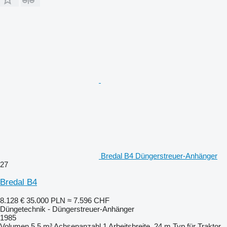
Bredal B4 Düngerstreuer-Anhänger
27
Bredal B4
8.128 €
35.000 PLN
≈ 7.596 CHF
Düngetechnik - Düngerstreuer-Anhänger
1985
Volumen
5,5 m³
Achsenanzahl
1
Arbeitsbreite
24 m
Typ
für Traktor