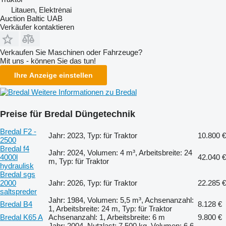
Litauen, Elektrėnai
Auction Baltic UAB
Verkäufer kontaktieren
Verkaufen Sie Maschinen oder Fahrzeuge?
Mit uns - können Sie das tun!
Ihre Anzeige einstellen
Weitere Informationen zu Bredal
Preise für Bredal Düngetechnik
Bredal F2 -
Jahr: 2023, Typ: für Traktor
10.800 €
2500
Bredal f4
Jahr: 2024, Volumen: 4 m³, Arbeitsbreite: 24
4000l
42.040 €
m, Typ: für Traktor
hydraulisk
Bredal sgs
2000
Jahr: 2026, Typ: für Traktor
22.285 €
saltspreder
Jahr: 1984, Volumen: 5,5 m³, Achsenanzahl:
Bredal B4
8.128 €
1, Arbeitsbreite: 24 m, Typ: für Traktor
Bredal K65 A
Achsenanzahl: 1, Arbeitsbreite: 6 m
9.800 €
Jahr: 2004, Nutzlast: 7.500 kg, Volumen: 6,6