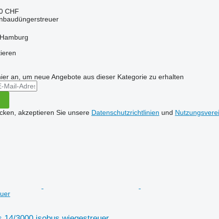
20 CHF
Anbaudüngerstreuer
 Hamburg
tieren
hier an, um neue Angebote aus dieser Kategorie zu erhalten
icken, akzeptieren Sie unsere
Datenschutzrichtlinien
und
Nutzungsvere
uer
s 14/3000 isobus wiegestreuer