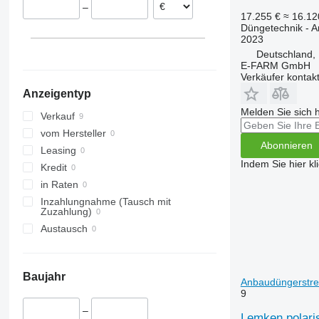
–
17.255 €
≈ 16.1
Düngetechnik - 
2023
Deutschland,
E-FARM GmbH
Verkäufer kontak
Anzeigentyp
Melden Sie sich 
Verkauf
vom Hersteller
Abonnieren
Leasing
Indem Sie hier kl
Kredit
in Raten
Inzahlungnahme (Tausch mit
Zuzahlung)
Austausch
Baujahr
Anbaudüngerstre
9
–
Lemken polari