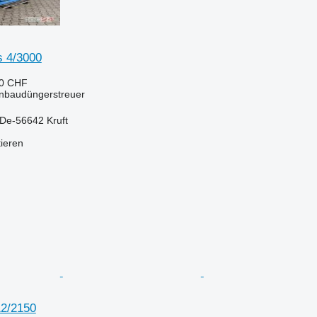
s 4/3000
80 CHF
Anbaudüngerstreuer
 De-56642 Kruft
tieren
12/2150