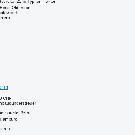
tsbreite
21 m
Typ
für Traktor
 Hess. Oldendorf
hnik GmbH
tieren
s 14
40 CHF
Anbaudüngerstreuer
eitsbreite
36 m
 Hamburg
tieren