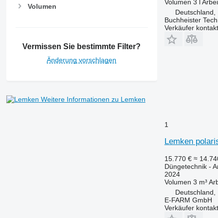
Volumen
3 l
Arbei
Volumen
Deutschland,
Buchheister Tec
Verkäufer kontak
Vermissen Sie bestimmte Filter?
Änderung vorschlagen
Weitere Informationen zu Lemken
1
Lemken polari
15.770 €
≈ 14.7
Düngetechnik - 
2024
Volumen
3 m³
Arb
Deutschland,
E-FARM GmbH
Verkäufer kontak