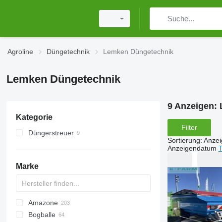
Agroline
Düngetechnik
Lemken Düngetechnik
Lemken Düngetechnik
9 Anzeigen:
Kategorie
Filter
Düngerstreuer
Sortierung
:
Anze
Anbaudüngerstreuer
Anzeigendatum
T
Marke
Amazone
Exacta
XPL
Bogballe
Catros
HTS
TSW
ELYTE