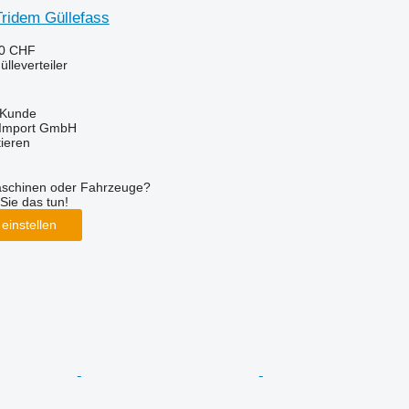
ridem Güllefass
70 CHF
lleverteiler
 Kunde
t-Import GmbH
tieren
aschinen oder Fahrzeuge?
Sie das tun!
einstellen