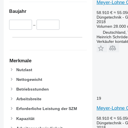
Meyer-Lohne
Baujahr
58.910 €
≈ 55.0
Düngetechnik - Gü
2018
–
Volumen
28.000 
Deutschland,
Heinrich Schröd
Verkäufer kontak
Merkmale
Nutzlast
Nettogewicht
Betriebsstunden
19
Arbeitsbreite
Meyer-Lohne
Erforderliche Leistung der SZM
58.910 €
≈ 55.0
Kapazität
Düngetechnik - Gü
2018