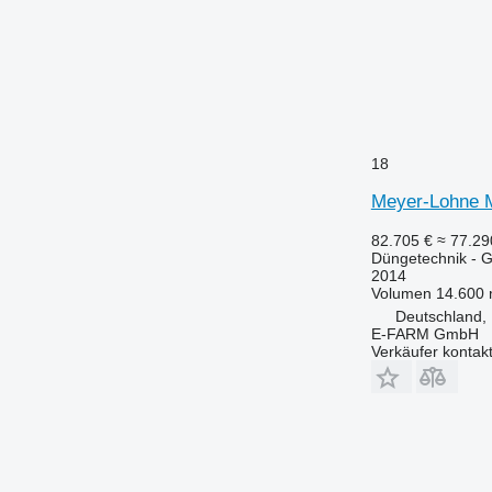
18
Meyer-Lohne M
82.705 €
≈ 77.2
Düngetechnik - Gü
2014
Volumen
14.600 
Deutschland,
E-FARM GmbH
Verkäufer kontak