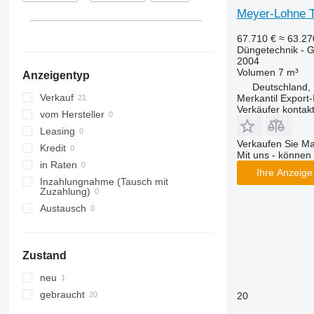
Meyer-Lohne T
67.710 €
≈ 63.2
Düngetechnik - Gü
2004
Volumen
7 m³
Anzeigentyp
Deutschland,
Verkauf
Merkantil Expor
Verkäufer kontak
vom Hersteller
Leasing
Verkaufen Sie M
Kredit
Mit uns - können 
in Raten
Ihre Anzeige 
Inzahlungnahme (Tausch mit
Zuzahlung)
Austausch
Zustand
neu
gebraucht
20