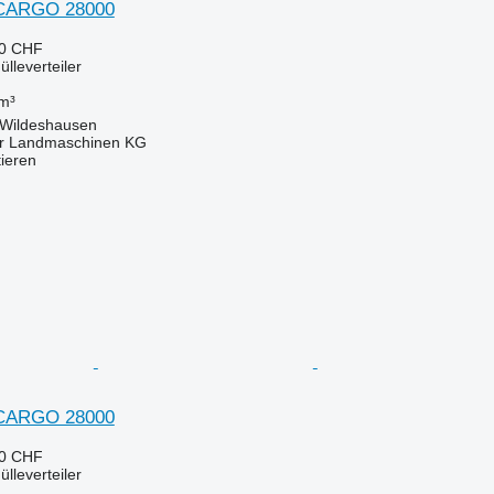
 CARGO 28000
50 CHF
lleverteiler
m³
 Wildeshausen
er Landmaschinen KG
tieren
 CARGO 28000
50 CHF
lleverteiler