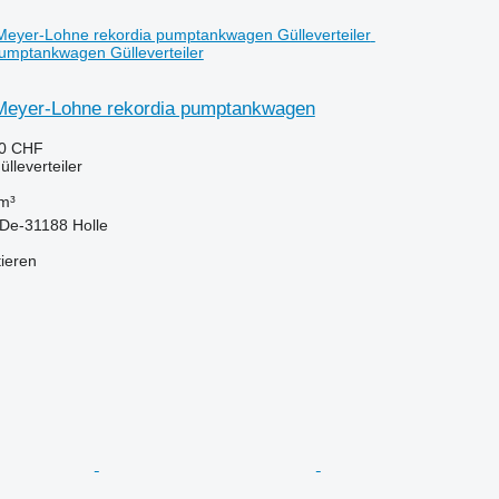
umptankwagen Gülleverteiler
Meyer-Lohne rekordia pumptankwagen
40 CHF
lleverteiler
m³
 De-31188 Holle
tieren