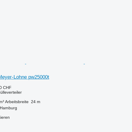
Meyer-Lohne pw25000t
50 CHF
lleverteiler
m³
Arbeitsbreite
24 m
 Hamburg
tieren