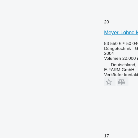
20
Meyer-Lohne M
53.550 €
≈ 50.0
Düngetechnik - Gü
2004
Volumen
22.000 
Deutschland,
E-FARM GmbH
Verkäufer kontak
17