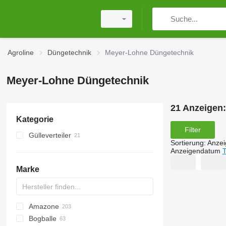
Agroline
Düngetechnik
Meyer-Lohne Düngetechnik
Meyer-Lohne Düngetechnik
21 Anzeigen
Kategorie
Filter
Gülleverteiler
Sortierung
:
Anze
Anzeigendatum
T
Marke
Amazone
Exacta
XPL
Bogballe
Catros
HTS
TSW
ELYTE