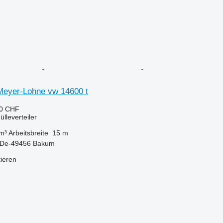
eyer-Lohne vw 14600 t
90 CHF
lleverteiler
m³
Arbeitsbreite
15 m
 De-49456 Bakum
tieren