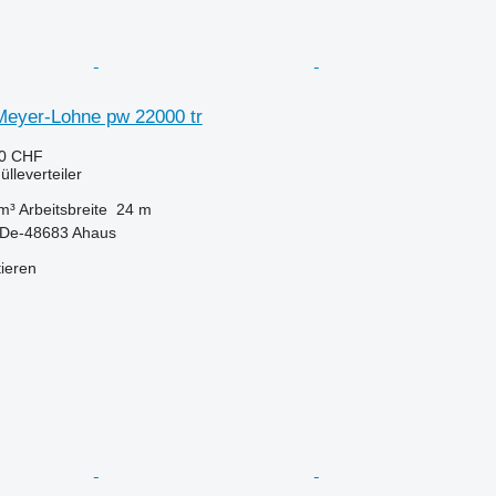
eyer-Lohne pw 22000 tr
40 CHF
lleverteiler
m³
Arbeitsbreite
24 m
 De-48683 Ahaus
tieren