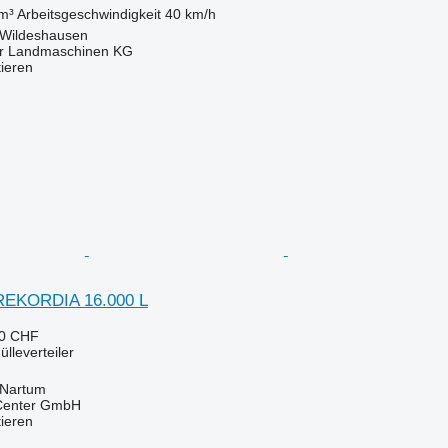
m³
Arbeitsgeschwindigkeit
40 km/h
 Wildeshausen
er Landmaschinen KG
tieren
REKORDIA 16.000 L
90 CHF
lleverteiler
 Nartum
 Center GmbH
tieren