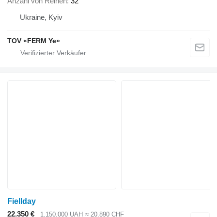
Anzahl von Reihen
32
Ukraine, Kyiv
TOV «FERM Ye»
Fiellday
22.350 €
1.150.000 UAH
≈ 20.890 CHF