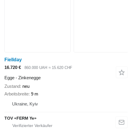
Fiellday
16.720 €
860.000 UAH
≈ 15.620 CHF
Egge - Zinkenegge
Zustand
neu
Arbeitsbreite
9 m
Ukraine, Kyiv
TOV «FERM Ye»