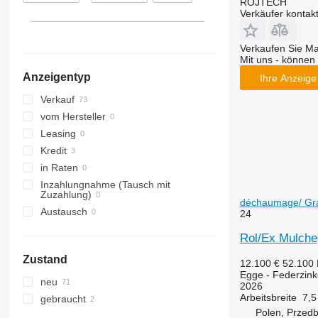
ROJTECH
Verkäufer kontak
Verkaufen Sie M
Mit uns - können 
Anzeigentyp
Ihre Anzeige 
Verkauf
vom Hersteller
Leasing
Kredit
in Raten
Inzahlungnahme (Tausch mit
Zuzahlung)
déchaumage/ Gra
Austausch
24
Rol/Ex Mulche
Zustand
12.100 €
52.100
Egge - Federzin
neu
2026
Arbeitsbreite
7,5
gebraucht
Polen, Przedb