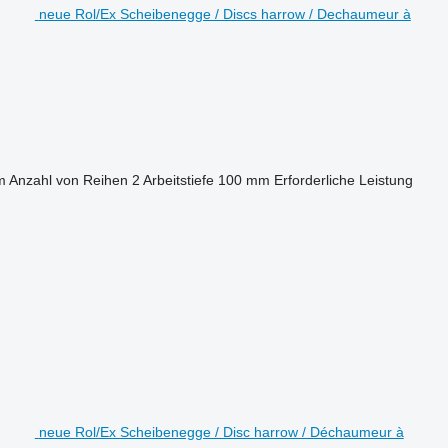
neue Rol/Ex Scheibenegge / Discs harrow / Dechaumeur à
m
Anzahl von Reihen
2
Arbeitstiefe
100 mm
Erforderliche Leistung
neue Rol/Ex Scheibenegge / Disc harrow / Déchaumeur à