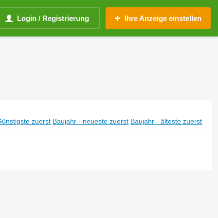
Login / Registrierung
Ihre Anzeige einstellen
ünstigste zuerst
Baujahr - neueste zuerst
Baujahr - älteste zuerst