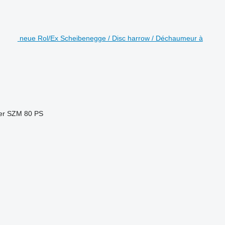
neue Rol/Ex Scheibenegge / Disc harrow / Déchaumeur à
der SZM
80 PS