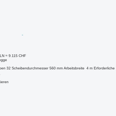
PLN
≈ 9.115 CHF
egge
iben
32
Scheibendurchmesser
560 mm
Arbeitsbreite
4 m
Erforderliche
a
tieren