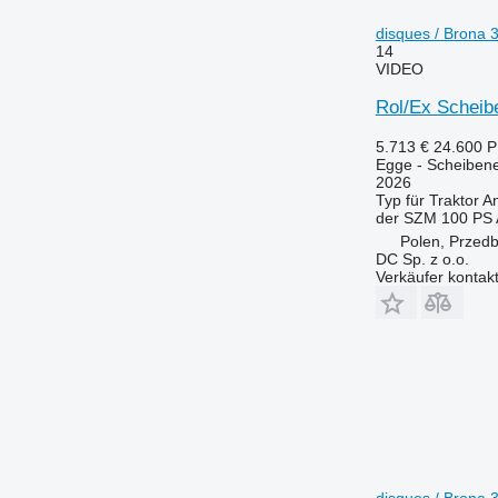
disques / Brona 
14
VIDEO
Rol/Ex Scheib
5.713 €
24.600 
Egge - Scheiben
2026
Typ
für Traktor
An
der SZM
100 PS
Polen, Przedb
DC Sp. z o.o.
Verkäufer kontak
disques / Brona 