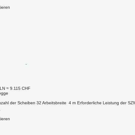
tieren
PLN
≈ 9.115 CHF
egge
zahl der Scheiben
32
Arbeitsbreite
4 m
Erforderliche Leistung der SZ
a
tieren