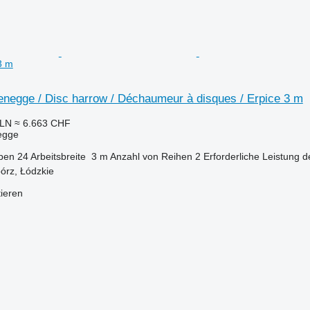
3 m
enegge / Disc harrow / Déchaumeur à disques / Erpice 3 m
PLN
≈ 6.663 CHF
egge
iben
24
Arbeitsbreite
3 m
Anzahl von Reihen
2
Erforderliche Leistung 
órz, Łódzkie
tieren