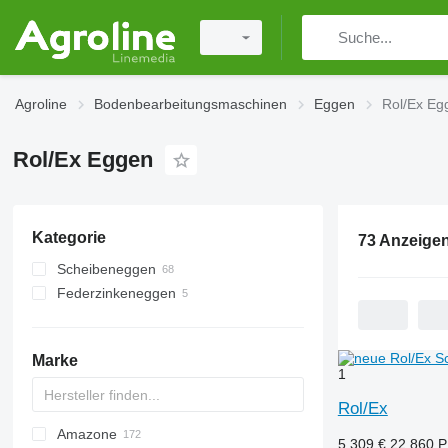
Agroline
Bodenbearbeitungsmaschinen
Eggen
Rol/Ex Eg
Rol/Ex Eggen
Kategorie
73 Anzeige
Scheibeneggen
Federzinkeneggen
Marke
1
Rol/Ex
Amazone
Multivator
Disc-O-Mulch
Jaguar
AT30
8
AGD
5.309 €
22.860 