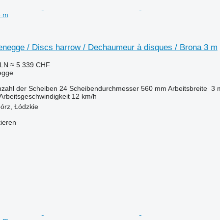
3 m
enegge / Discs harrow / Dechaumeur à disques / Brona 3 m
PLN
≈ 5.339 CHF
egge
zahl der Scheiben
24
Scheibendurchmesser
560 mm
Arbeitsbreite
3 
Arbeitsgeschwindigkeit
12 km/h
órz, Łódzkie
tieren
3 m