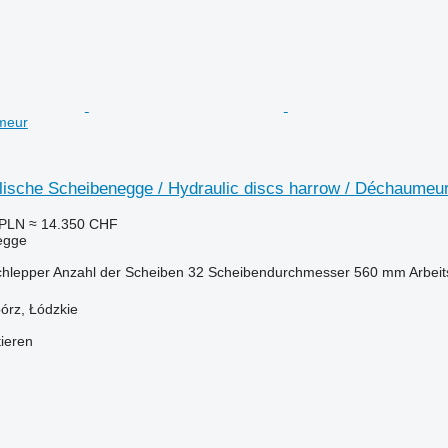
meur
lische Scheibenegge / Hydraulic discs harrow / Déchaumeu
 PLN
≈ 14.350 CHF
egge
chlepper
Anzahl der Scheiben
32
Scheibendurchmesser
560 mm
Arbeit
órz, Łódzkie
tieren