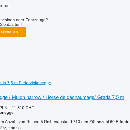
tieren
aschinen oder Fahrzeuge?
Sie das tun!
einstellen
da 7,5 m Federzinkenegge
gge / Mulch harrow / Herse de déchaumage/ Grada 7,5 m
 PLN
≈ 11.310 CHF
kenegge
 m
Anzahl von Reihen
5
Reihenabstand
710 mm
Zähnezahl
60
Erforde
órz, Łódzkie