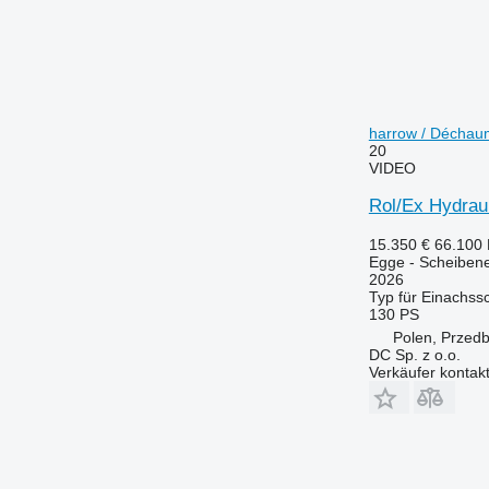
harrow / Déchau
20
VIDEO
Rol/Ex Hydrau
15.350 €
66.100
Egge - Scheiben
2026
Typ
für Einachss
130 PS
Polen, Przedb
DC Sp. z o.o.
Verkäufer kontak