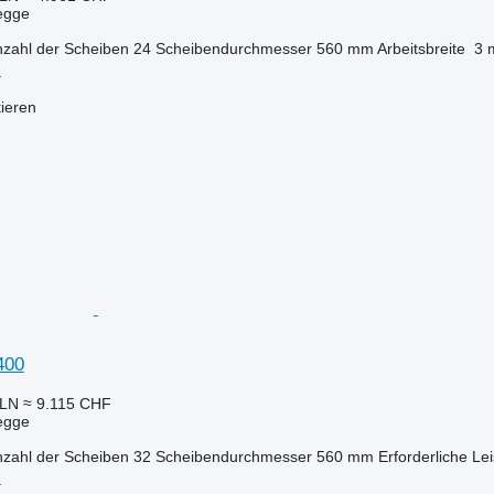
egge
zahl der Scheiben
24
Scheibendurchmesser
560 mm
Arbeitsbreite
3 
a
tieren
400
PLN
≈ 9.115 CHF
egge
zahl der Scheiben
32
Scheibendurchmesser
560 mm
Erforderliche L
a