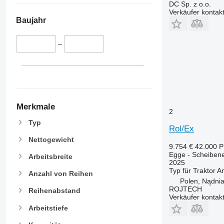
DC Sp. z o.o.
Verkäufer kontak
Baujahr
–
Merkmale
2
Typ
Rol/Ex
Nettogewicht
9.754 €
42.000 
Egge - Scheiben
Arbeitsbreite
2025
Typ
für Traktor
An
Anzahl von Reihen
Polen, Nądni
ROJTECH
Reihenabstand
Verkäufer kontak
Arbeitstiefe