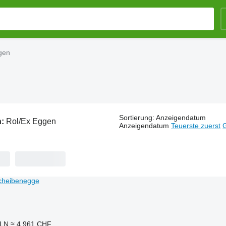
gen
Sortierung
:
Anzeigendatum
n:
Rol/Ex Eggen
Anzeigendatum
Teuerste zuerst
G
PLN
≈ 4.961 CHF