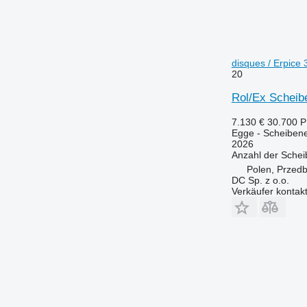
disques / Erpice 
20
Rol/Ex Scheib
7.130 €
30.700 
Egge - Scheiben
2026
Anzahl der Sche
Polen, Przedb
DC Sp. z o.o.
Verkäufer kontak