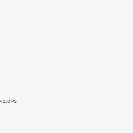
M
130 PS