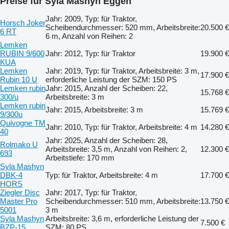
Preise für Syla Mashyn Eggen
Jahr: 2009, Typ: für Traktor,
Horsch Joker
Scheibendurchmesser: 520 mm, Arbeitsbreite:
20.500 €
6 RT
6 m, Anzahl von Reihen: 2
Lemken
RUBIN 9/600
Jahr: 2012, Typ: für Traktor
19.900 €
KUA
Lemken
Jahr: 2019, Typ: für Traktor, Arbeitsbreite: 3 m,
17.900 €
Rubin 10 U
erforderliche Leistung der SZM: 150 PS
Lemken rubin
Jahr: 2015, Anzahl der Scheiben: 22,
15.768 €
300/u
Arbeitsbreite: 3 m
Lemken rubin
Jahr: 2015, Arbeitsbreite: 3 m
15.769 €
9/300u
Quivogne TM
Jahr: 2010, Typ: für Traktor, Arbeitsbreite: 4 m
14.280 €
40
Jahr: 2025, Anzahl der Scheiben: 28,
Rolmako U
Arbeitsbreite: 3,5 m, Anzahl von Reihen: 2,
12.300 €
693
Arbeitstiefe: 170 mm
Syla Mashyn
DBK-4
Typ: für Traktor, Arbeitsbreite: 4 m
17.700 €
HORS
Ziegler Disc
Jahr: 2017, Typ: für Traktor,
Master Pro
Scheibendurchmesser: 510 mm, Arbeitsbreite:
13.750 €
5001
3 m
Syla Mashyn
Arbeitsbreite: 3,6 m, erforderliche Leistung der
7.500 €
BZP-15
SZM: 80 PS