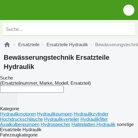
Ersatzteile
Ersatzteile Hydraulik
Bewässerungstechnik 
Bewässerungstechnik Ersatzteile
Hydraulik
Suche
(Ersatzteilnummer, Marke, Modell, Ersatzteil)
Kategorie
Hydraulikmotoren
Hydraulikpumpen
Hydraulikzylinder
Hochdruckschläuche
Hydraulikverteiler
Hydraulikfilter
Axialkolbenpumpen
Hydrospeicher
Halteplatten Hydraulik
sonstige
Ersatzteile Hydraulik
Fahrzeugkategorie