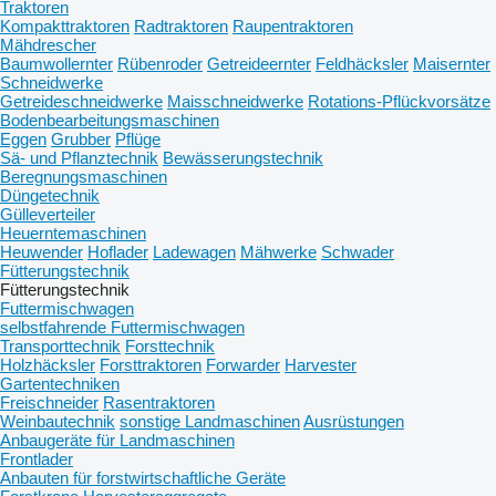
Traktoren
Kompakttraktoren
Radtraktoren
Raupentraktoren
Mähdrescher
Baumwollernter
Rübenroder
Getreideernter
Feldhäcksler
Maisernter
Schneidwerke
Getreideschneidwerke
Maisschneidwerke
Rotations-Pflückvorsätze
Bodenbearbeitungsmaschinen
Eggen
Grubber
Pflüge
Sä- und Pflanztechnik
Bewässerungstechnik
Beregnungsmaschinen
Düngetechnik
Gülleverteiler
Heuerntemaschinen
Heuwender
Hoflader
Ladewagen
Mähwerke
Schwader
Fütterungstechnik
Fütterungstechnik
Futtermischwagen
selbstfahrende Futtermischwagen
Transporttechnik
Forsttechnik
Holzhäcksler
Forsttraktoren
Forwarder
Harvester
Gartentechniken
Freischneider
Rasentraktoren
Weinbautechnik
sonstige Landmaschinen
Ausrüstungen
Anbaugeräte für Landmaschinen
Frontlader
Anbauten für forstwirtschaftliche Geräte