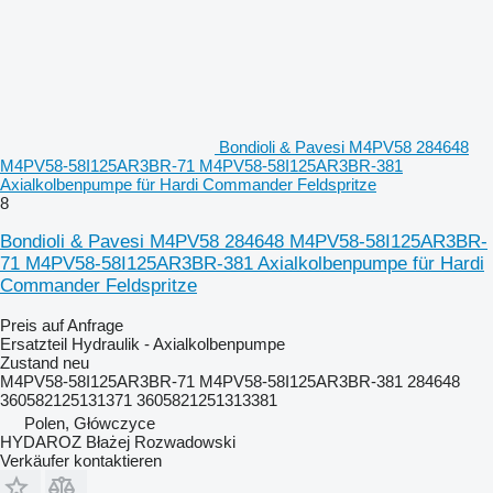
Bondioli & Pavesi M4PV58 284648
M4PV58-58I125AR3BR-71 M4PV58-58I125AR3BR-381
Axialkolbenpumpe für Hardi Commander Feldspritze
8
Bondioli & Pavesi M4PV58 284648 M4PV58-58I125AR3BR-
71 M4PV58-58I125AR3BR-381 Axialkolbenpumpe für Hardi
Commander Feldspritze
Preis auf Anfrage
Ersatzteil Hydraulik - Axialkolbenpumpe
Zustand
neu
M4PV58-58I125AR3BR-71 M4PV58-58I125AR3BR-381 284648
360582125131371 3605821251313381
Polen, Główczyce
HYDAROZ Błażej Rozwadowski
Verkäufer kontaktieren