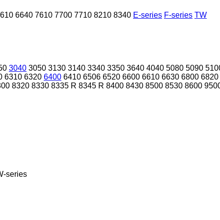
610
6640
7610
7700
7710
8210
8340
E-series
F-series
TW
50
3040
3050
3130
3140
3340
3350
3640
4040
5080
5090
510
0
6310
6320
6400
6410
6506
6520
6600
6610
6630
6800
6820
300
8320
8330
8335 R
8345 R
8400
8430
8500
8530
8600
950
-series