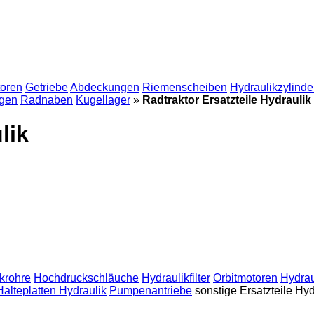
oren
Getriebe
Abdeckungen
Riemenscheiben
Hydraulikzylinde
gen
Radnaben
Kugellager
»
Radtraktor Ersatzteile Hydraulik
lik
krohre
Hochdruckschläuche
Hydraulikfilter
Orbitmotoren
Hydrau
Halteplatten Hydraulik
Pumpenantriebe
sonstige Ersatzteile Hyd