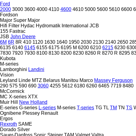
Ford
2000
3000
3600
4000
4110
4600
4610
5000
5600
5610
6600
6
Fordson
Major
Super Major
Hifi Filter
Hydac
Hydromatik
International
JCB
155
Fastrac
JSB
John Deere
6M
6R
8R
410
1120
1630
1640
1950
2030
2130
2140
2650
28
6135
6140
6145
6155
6175
6195 M
6200
6210
6215
6230
630
7830
7920
7930
8100
8130
8200
8230
8260 R
8270 R
8295
8
Kubota
M-series
Lamborghini
Landini
Vision
Leyland
Linde
MTZ Belarus
Manitou
Marco
Massey Ferguson
290
575
590
690
3060
4255
5612
6180
6260
6465
7719
8480
McCormick
MC
X-series
XTX
Muir Hill
New Holland
E-series
G-series
L-series
M-series
T-series
TG
TL
TM
TN
TS
W
Ognibene
Plessey
Renault
Ergos
Rexroth
SAME
Dorado
Silver
Sauer-Danfoss
Sonic
Steiger
TAM
Valmet
Valtra