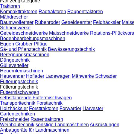
Fahrzeugkategorie
Traktoren
Kompakttraktoren
Radtraktoren
Raupentraktoren
Mähdrescher
Baumwollernter
Rübenroder
Getreideernter
Feldhäcksler
Maise
Schneidwerke
Getreideschneidwerke
Maisschneidwerke
Rotations-Pflückvor
Bodenbearbeitungsmaschinen
Eggen
Grubber
Pflüge
Sä- und Pflanztechnik
Bewässerungstechnik
Beregnungsmaschinen
Düngetechnik
Gülleverteiler
Heuerntemaschinen
Heuwender
Hoflader
Ladewagen
Mähwerke
Schwader
Fütterungstechnik
Fütterungstechnik
Futtermischwagen
selbstfahrende Futtermischwagen
Transporttechnik
Forsttechnik
Holzhäcksler
Forsttraktoren
Forwarder
Harvester
Gartentechniken
Freischneider
Rasentraktoren
Weinbautechnik
sonstige Landmaschinen
Ausrüstungen
Anbaugeräte für Landmaschinen