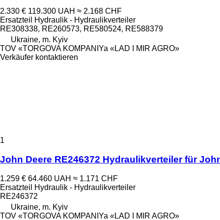
2.330 €
119.300 UAH
≈ 2.168 CHF
Ersatzteil Hydraulik - Hydraulikverteiler
RE308338, RE260573, RE580524, RE588379
Ukraine, m. Kyiv
TOV «TORGOVA KOMPANIYa «LAD I MIR AGRO»
Verkäufer kontaktieren
1
John Deere RE246372 Hydraulikverteiler für Joh
1.259 €
64.460 UAH
≈ 1.171 CHF
Ersatzteil Hydraulik - Hydraulikverteiler
RE246372
Ukraine, m. Kyiv
TOV «TORGOVA KOMPANIYa «LAD I MIR AGRO»