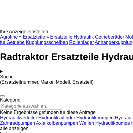
Ihre Anzeige einstellen
Agroline
»
Ersatzteile
»
Ersatzteile Hydraulik
Getrieberäder
Mot
für Getriebe
Kupplungsscheiben
Rollenlager
Anhängerkupplun
Radtraktor Ersatzteile Hydrau
Suche
(Ersatzteilnummer, Marke, Modell, Ersatzteil)
Kategorie
Keine Ergebnisse gefunden für diese Anfrage
Hydraulikverteiler
Hydraulikzylinder
Hydraulikpumpen
Hydrauli
Zahnradpumpen
Axialkolbenpumpen
Wellen Hydraulikpumpe
alle anzeigen