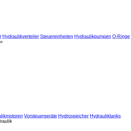
r
Hydraulikverteiler
Steuereinheiten
Hydraulikpumpen
O-Ringe
»
likmotoren
Vorsteuergeräte
Hydrospeicher
Hydrauliktanks
raulik