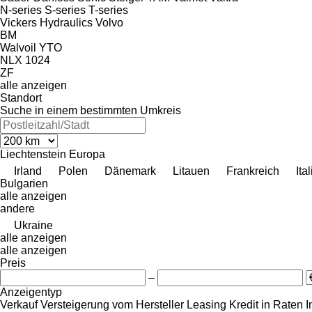
N-series
S-series
T-series
Vickers Hydraulics
Volvo
BM
Walvoil
YTO
NLX 1024
ZF
alle anzeigen
Standort
Suche in einem bestimmten Umkreis
Liechtenstein
Europa
Irland
Polen
Dänemark
Litauen
Frankreich
Ita
Bulgarien
alle anzeigen
andere
Ukraine
alle anzeigen
alle anzeigen
Preis
–
Anzeigentyp
Verkauf
Versteigerung
vom Hersteller
Leasing
Kredit
in Raten
I