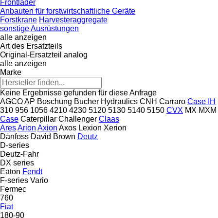
Frontlader
Anbauten für forstwirtschaftliche Geräte
Forstkrane
Harvesteraggregate
sonstige Ausrüstungen
alle anzeigen
Art des Ersatzteils
Original-Ersatzteil
analog
alle anzeigen
Marke
Keine Ergebnisse gefunden für diese Anfrage
AGCO
AP
Boschung
Bucher Hydraulics
CNH
Carraro
Case IH
310
956
1056
4210
4230
5120
5130
5140
5150
CVX
MX
MXM
Case
Caterpillar
Challenger
Claas
Ares
Arion
Axion
Axos
Lexion
Xerion
Danfoss
David Brown
Deutz
D-series
Deutz-Fahr
DX series
Eaton
Fendt
F-series
Vario
Fermec
760
Fiat
180-90