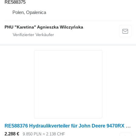
RE588375
Polen, Opalenica
PHU "Karetina" Agnieszka Wilczyńska
RE588376 Hydraulikverteiler für John Deere 9470RX Raupentraktor
2.288 €
9.850 PLN
≈ 2.138 CHF