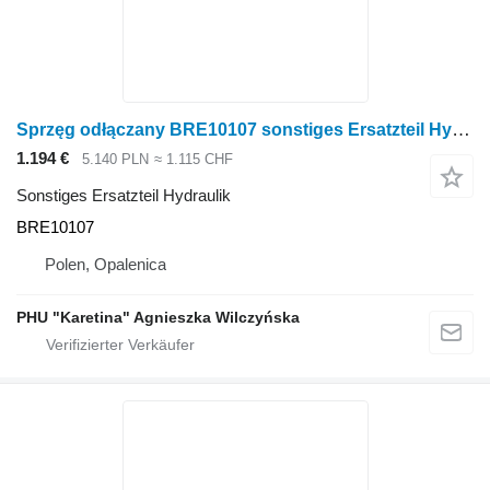
Sprzęg odłączany BRE10107 sonstiges Ersatzteil Hydraulik für John Deere 9470RX Raupentraktor
1.194 €
5.140 PLN
≈ 1.115 CHF
Sonstiges Ersatzteil Hydraulik
BRE10107
Polen, Opalenica
PHU "Karetina" Agnieszka Wilczyńska