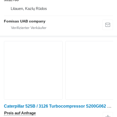
Litauen, Kazlų Rūdos
Fomisas UAB company
Caterpillar 525B / 3126 Turbocompressor S200G062 1981845 Turbolade für Caterpillar 525B Forsttraktor
Preis auf Anfrage