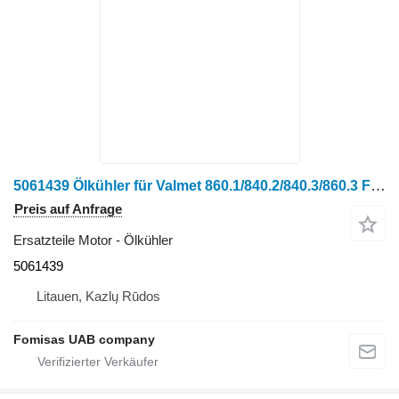
5061439 Ölkühler für Valmet 860.1/840.2/840.3/860.3 Forwarder
Preis auf Anfrage
Ersatzteile Motor - Ölkühler
5061439
Litauen, Kazlų Rūdos
Fomisas UAB company