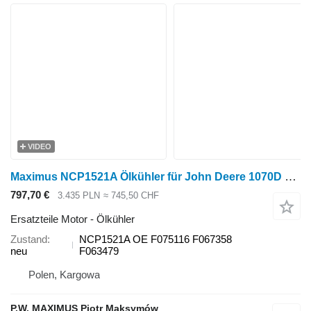
VIDEO
Maximus NCP1521A Ölkühler für John Deere 1070D Harvester
797,70 €
3.435 PLN
≈ 745,50 CHF
Ersatzteile Motor - Ölkühler
Zustand
NCP1521A OE F075116 F067358
neu
F063479
Polen, Kargowa
P.W. MAXIMUS Piotr Maksymów