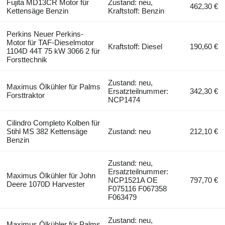
Fujita MD13CR Motor für
Zustand: neu,
462,30 €
Kettensäge Benzin
Kraftstoff: Benzin
Perkins Neuer Perkins-
Motor für TAF-Dieselmotor
Kraftstoff: Diesel
190,60 €
1104D 44T 75 kW 3066 2 für
Forsttechnik
Zustand: neu,
Maximus Ölkühler für Palms
Ersatzteilnummer:
342,30 €
Forsttraktor
NCP1474
Cilindro Completo Kolben für
Stihl MS 382 Kettensäge
Zustand: neu
212,10 €
Benzin
Zustand: neu,
Ersatzteilnummer:
Maximus Ölkühler für John
NCP1521A OE
797,70 €
Deere 1070D Harvester
F075116 F067358
F063479
Zustand: neu,
Maximus Ölkühler für Palms