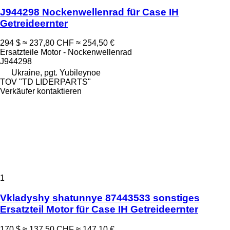
J944298 Nockenwellenrad für Case IH
Getreideernter
294 $
≈ 237,80 CHF
≈ 254,50 €
Ersatzteile Motor - Nockenwellenrad
J944298
Ukraine, pgt. Yubileynoe
TOV "TD LIDERPARTS"
Verkäufer kontaktieren
1
Vkladyshy shatunnye 87443533 sonstiges
Ersatzteil Motor für Case IH Getreideernter
170 $
≈ 137,50 CHF
≈ 147,10 €