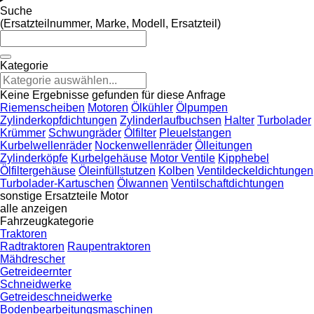
Suche
(Ersatzteilnummer, Marke, Modell, Ersatzteil)
Kategorie
Keine Ergebnisse gefunden für diese Anfrage
Riemenscheiben
Motoren
Ölkühler
Ölpumpen
Zylinderkopfdichtungen
Zylinderlaufbuchsen
Halter
Turbolader
Krümmer
Schwungräder
Ölfilter
Pleuelstangen
Kurbelwellenräder
Nockenwellenräder
Ölleitungen
Zylinderköpfe
Kurbelgehäuse
Motor Ventile
Kipphebel
Ölfiltergehäuse
Öleinfüllstutzen
Kolben
Ventildeckeldichtungen
Turbolader‑Kartuschen
Ölwannen
Ventilschaftdichtungen
sonstige Ersatzteile Motor
alle anzeigen
Fahrzeugkategorie
Traktoren
Radtraktoren
Raupentraktoren
Mähdrescher
Getreideernter
Schneidwerke
Getreideschneidwerke
Bodenbearbeitungsmaschinen