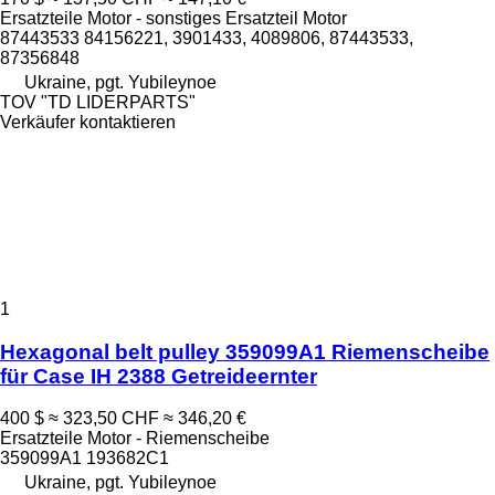
Ersatzteile Motor - sonstiges Ersatzteil Motor
87443533 84156221, 3901433, 4089806, 87443533,
87356848
Ukraine, pgt. Yubileynoe
TOV "TD LIDERPARTS"
Verkäufer kontaktieren
1
Hexagonal belt pulley 359099A1 Riemenscheibe
für Case IH 2388 Getreideernter
400 $
≈ 323,50 CHF
≈ 346,20 €
Ersatzteile Motor - Riemenscheibe
359099A1 193682C1
Ukraine, pgt. Yubileynoe