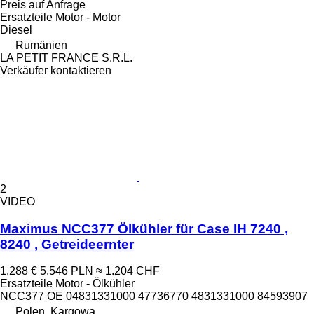
Preis auf Anfrage
Ersatzteile Motor - Motor
Diesel
Rumänien
LA PETIT FRANCE S.R.L.
Verkäufer kontaktieren
2
VIDEO
Maximus NCC377 Ölkühler für Case IH 7240 ,
8240 , Getreideernter
1.288 €
5.546 PLN
≈ 1.204 CHF
Ersatzteile Motor - Ölkühler
NCC377 OE 04831331000 47736770 4831331000 84593907
Polen, Kargowa