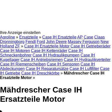
Ihre Anzeige einstellen
Agroline
»
Ersatzteile
»
Case IH Ersatzteile
AP
Case
Claas
Dronningborg
Fendt
Ford
John Deere
Massey Ferguson
New
Holland
ZF
»
Case IH Ersatzteile Motor
Case IH Getrieberäder
Case IH Motoren
Case IH Kettenräder
Case IH
Schneckenbohrer
Case IH Hydraulikpumpen
Case IH
Kugellager
Case IH Antriebsriemen
Case IH Hydraulikverteiler
Case IH Riemenscheiben
Case IH Sensoren
Case IH
Abdeckungen
Case IH Reparatursätze
Case IH Luftfilter
Case
IH Getriebe
Case IH Dreschkörbe
»
Mähdrescher Case IH
Ersatzteile Motor
»
Mähdrescher Case IH
Ersatzteile Motor