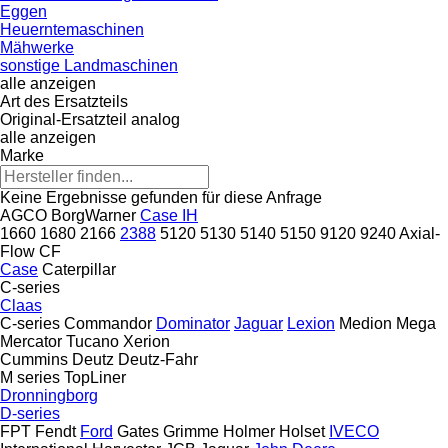
Eggen
Heuerntemaschinen
Mähwerke
sonstige Landmaschinen
alle anzeigen
Art des Ersatzteils
Original-Ersatzteil
analog
alle anzeigen
Marke
Keine Ergebnisse gefunden für diese Anfrage
AGCO
BorgWarner
Case IH
1660
1680
2166
2388
5120
5130
5140
5150
9120
9240
Axial-
Flow
CF
Case
Caterpillar
C-series
Claas
C-series
Commandor
Dominator
Jaguar
Lexion
Medion
Mega
Mercator
Tucano
Xerion
Cummins
Deutz
Deutz-Fahr
M series
TopLiner
Dronningborg
D-series
FPT
Fendt
Ford
Gates
Grimme
Holmer
Holset
IVECO