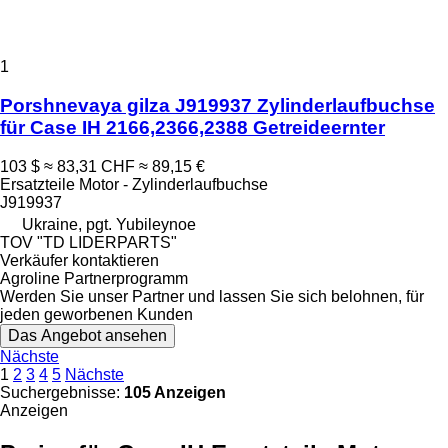
1
Porshnevaya gilza J919937 Zylinderlaufbuchse
für Case IH 2166,2366,2388 Getreideernter
103 $
≈ 83,31 CHF
≈ 89,15 €
Ersatzteile Motor - Zylinderlaufbuchse
J919937
Ukraine, pgt. Yubileynoe
TOV "TD LIDERPARTS"
Verkäufer kontaktieren
Agroline Partnerprogramm
Werden Sie unser Partner und lassen Sie sich belohnen, für
jeden geworbenen Kunden
Das Angebot ansehen
Nächste
1
2
3
4
5
Nächste
Suchergebnisse:
105 Anzeigen
Anzeigen