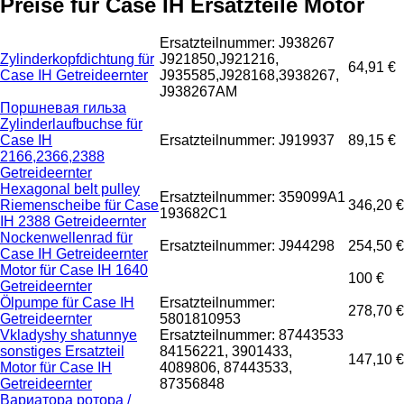
Preise für Case IH Ersatzteile Motor
Ersatzteilnummer: J938267
Zylinderkopfdichtung für
J921850,J921216,
64,91 €
Case IH Getreideernter
J935585,J928168,3938267,
J938267AM
Поршневая гильза
Zylinderlaufbuchse für
Case IH
Ersatzteilnummer: J919937
89,15 €
2166,2366,2388
Getreideernter
Hexagonal belt pulley
Ersatzteilnummer: 359099A1
Riemenscheibe für Case
346,20 €
193682C1
IH 2388 Getreideernter
Nockenwellenrad für
Ersatzteilnummer: J944298
254,50 €
Case IH Getreideernter
Motor für Case IH 1640
100 €
Getreideernter
Ölpumpe für Case IH
Ersatzteilnummer:
278,70 €
Getreideernter
5801810953
Vkladyshy shatunnye
Ersatzteilnummer: 87443533
sonstiges Ersatzteil
84156221, 3901433,
147,10 €
Motor für Case IH
4089806, 87443533,
Getreideernter
87356848
Вариатора ротора /