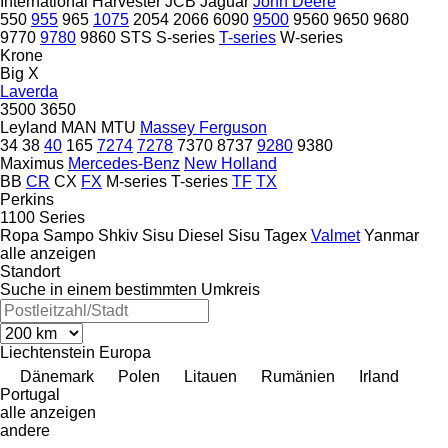
International Harvester
JCB
Jaguar
John Deere
550
955
965
1075
2054
2066
6090
9500
9560
9650
9680
9770
9780
9860 STS
S-series
T-series
W-series
Krone
Big X
Laverda
3500
3650
Leyland
MAN
MTU
Massey Ferguson
34
38
40
165
7274
7278
7370
8737
9280
9380
Maximus
Mercedes-Benz
New Holland
BB
CR
CX
FX
M-series
T-series
TF
TX
Perkins
1100 Series
Ropa
Sampo
Shkiv
Sisu Diesel
Sisu
Tagex
Valmet
Yanmar
alle anzeigen
Standort
Suche in einem bestimmten Umkreis
Liechtenstein
Europa
Dänemark
Polen
Litauen
Rumänien
Irland
Portugal
alle anzeigen
andere