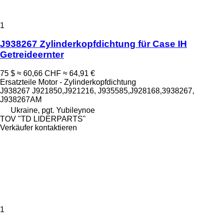
1
J938267 Zylinderkopfdichtung für Case IH
Getreideernter
75 $
≈ 60,66 CHF
≈ 64,91 €
Ersatzteile Motor - Zylinderkopfdichtung
J938267 J921850,J921216, J935585,J928168,3938267,
J938267AM
Ukraine, pgt. Yubileynoe
TOV "TD LIDERPARTS"
Verkäufer kontaktieren
1