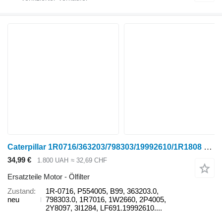
Caterpillar 1R0716/363203/798303/19992610/1R1808 1R-0716 Ölfilter für Claas LEXION Mähdrescher
34,99 €
1.800 UAH
≈ 32,69 CHF
Ersatzteile Motor - Ölfilter
Zustand
1R-0716, P554005, B99, 363203.0,
neu
798303.0, 1R7016, 1W2660, 2P4005,
2Y8097, 3I1284, LF691.19992610....