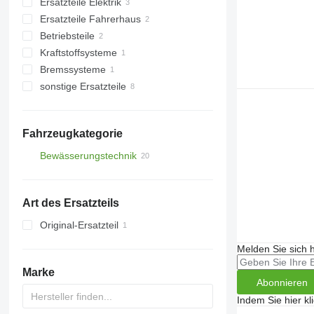
Ersatzteile Elektrik
Hydraulikzylinder
Ersatzteile Fahrerhaus
Hydraulikpumpen
Sensoren
Betriebsteile
Verdrahtungen
Abdeckungen
Kraftstoffsysteme
sonstige Ersatzteile Elektrik
Kabinenluftfilter
sonstige Bedienteile
Bremssysteme
Kraftstofffilter
sonstige Ersatzteile
Bremsbacken
Befestigungsteile
Fahrzeugkategorie
Bewässerungstechnik
Art des Ersatzteils
Original-Ersatzteil
Melden Sie sich 
Marke
Abonnieren
Indem Sie hier kl