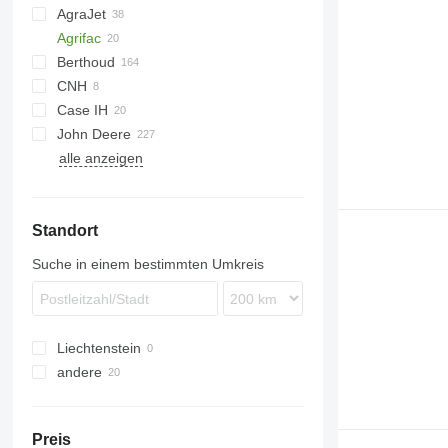
AgraJet
Agrifac
Berthoud
CNH
Case IH
John Deere
Patriot
RoGator
Commander
alle anzeigen
Spra Coupe
410
Laser
740i
4040
Standort
4720
4730
Suche in einem bestimmten Umkreis
4830
4930
4940
Liechtenstein
5430i
andere
Ukraine
Preis