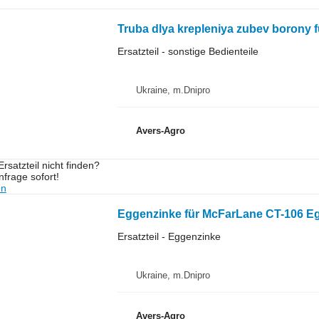
Truba dlya krepleniya zubev borony
Ersatzteil - sonstige Bedienteile
Ukraine, m.Dnipro
Avers-Agro
rsatzteil nicht finden?
frage sofort!
en
Eggenzinke für McFarLane CT-106 E
Ersatzteil - Eggenzinke
Ukraine, m.Dnipro
Avers-Agro