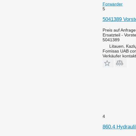
Forwarder
5
5041389 Vorste
Preis auf Anfrage
Ersatzteil - Vorst
5041389
Litauen, Kazl
Fomisas UAB co
Verkäufer kontak
4
860.4 Hydraul