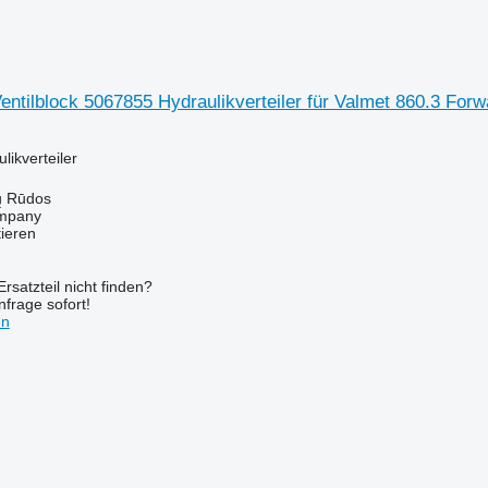
entilblock 5067855 Hydraulikverteiler für Valmet 860.3 Forw
ulikverteiler
ų Rūdos
mpany
tieren
rsatzteil nicht finden?
frage sofort!
en