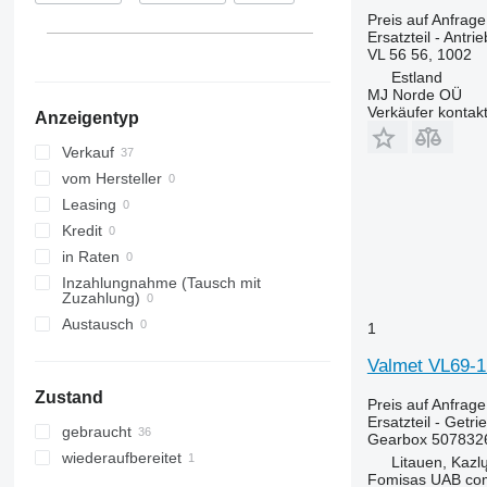
Preis auf Anfrage
Ersatzteil - Antr
VL 56 56, 1002
Estland
MJ Norde OÜ
Verkäufer kontak
Anzeigentyp
Verkauf
vom Hersteller
Leasing
Kredit
in Raten
Inzahlungnahme (Tausch mit
Zuzahlung)
Austausch
1
Valmet VL69-1
Zustand
Preis auf Anfrage
Ersatzteil - Getri
gebraucht
Gearbox 507832
wiederaufbereitet
Litauen, Kazl
Fomisas UAB co