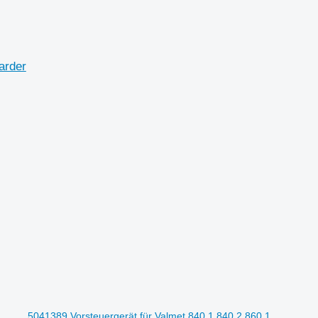
arder
5041389 Vorsteuergerät für Valmet 840.1 840.2 860.1