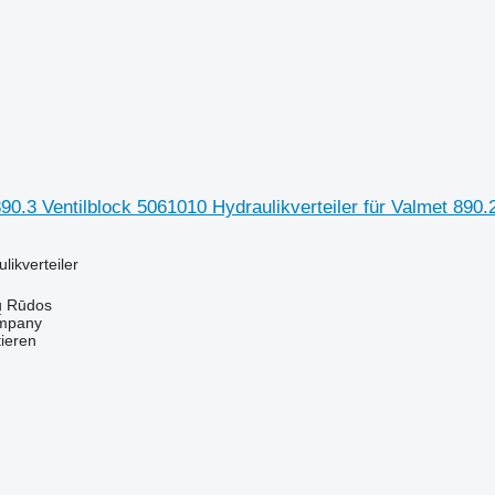
90.3 Ventilblock 5061010 Hydraulikverteiler für Valmet 890.
ulikverteiler
ų Rūdos
mpany
tieren