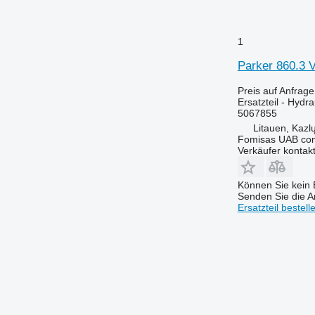
1
Parker 860.3 V
Preis auf Anfrage
Ersatzteil - Hydra
5067855
Litauen, Kazl
Fomisas UAB co
Verkäufer kontak
Können Sie kein E
Senden Sie die An
Ersatzteil bestell