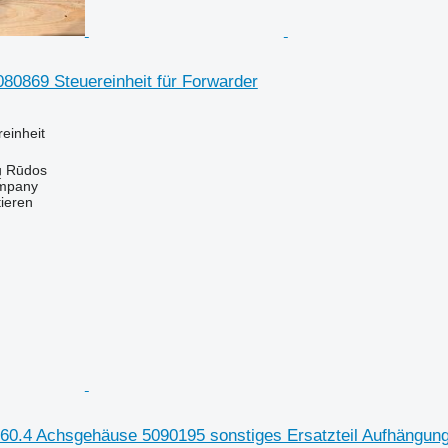
80869 Steuereinheit für Forwarder
reinheit
ų Rūdos
mpany
tieren
860.4 Achsgehäuse 5090195 sonstiges Ersatzteil Aufhängung