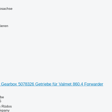
iebsachse
tieren
 Gearbox 5078326 Getriebe für Valmet 860.4 Forwarder
ebe
6
ų Rūdos
mpany