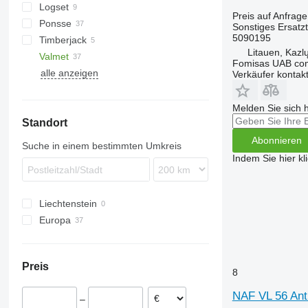
Logset
818
D series
Preis auf Anfrage
Ponsse
1110
Sonstiges Ersatz
5090195
Timberjack
1210
Bear
Litauen, Kazl
Valmet
1270
Buffalo
810
Fomisas UAB co
alle anzeigen
1470
Elephant
1210
840
Verkäufer kontak
1510 E
Elk
1410
860
1910
Ergo
Melden Sie sich 
Standort
F-series
Scorpion
Z-series
Wisent
Abonnieren
Suche in einem bestimmten Umkreis
Indem Sie hier kl
Liechtenstein
Europa
Litauen
Estland
Preis
8
NAF VL 56 Ant
–