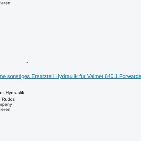
tieren
ame sonstiges Ersatzteil Hydraulik für Valmet 840.1 Forwarde
eil Hydraulik
ų Rūdos
mpany
tieren