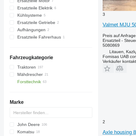
Ersatzteile Motor
Hydraulikpumpen
Ersatzteile Elektrik
Hydraulikverteiler
Ölkühler
3
Kühlsysteme
Hydraulikmotoren
Ladeluftkühler
Steuereinheiten
Ersatzteile Getriebe
Vorsteuergeräte
Monitors
Motorkühler
Valmet MJU 50
Aufhängungen
sonstige Ersatzteile Hydraulik
Getriebe
Preis auf Anfrage
Ersatzteile Fahrerhaus
Antriebsachsen
sonstige Ersatzteile Aufhängung
Ersatzteil - Steue
Klimaanlagen und Ersatzteile
5080869
Litauen, Kazl
Klimakondensatoren
Fomisas UAB co
Fahrzeugkategorie
Verkäufer kontak
Traktoren
Mähdrescher
Radtraktoren
Forsttechnik
Getreideernter
Forwarder
Harvester
Marke
2
John Deere
Axle housing 
Komatsu
810