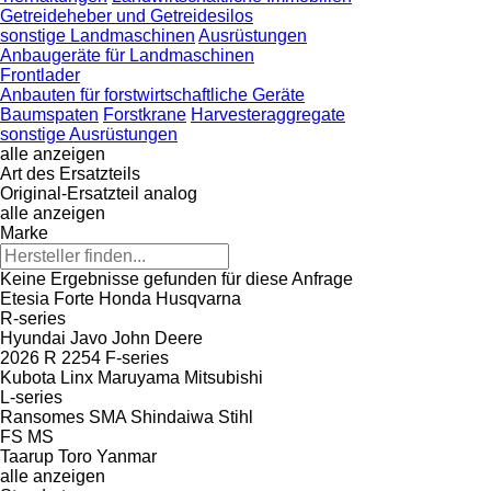
Getreideheber und Getreidesilos
sonstige Landmaschinen
Ausrüstungen
Anbaugeräte für Landmaschinen
Frontlader
Anbauten für forstwirtschaftliche Geräte
Baumspaten
Forstkrane
Harvesteraggregate
sonstige Ausrüstungen
alle anzeigen
Art des Ersatzteils
Original-Ersatzteil
analog
alle anzeigen
Marke
Keine Ergebnisse gefunden für diese Anfrage
Etesia
Forte
Honda
Husqvarna
R-series
Hyundai
Javo
John Deere
2026 R
2254
F-series
Kubota
Linx
Maruyama
Mitsubishi
L-series
Ransomes
SMA
Shindaiwa
Stihl
FS
MS
Taarup
Toro
Yanmar
alle anzeigen