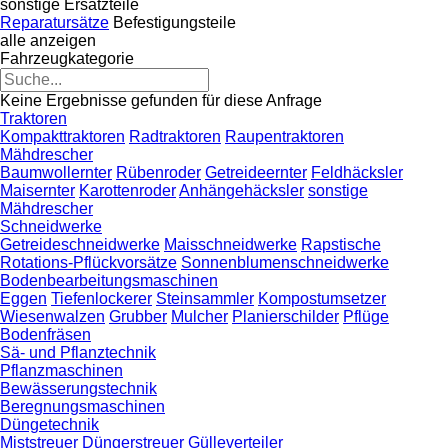
sonstige Ersatzteile
Reparatursätze
Befestigungsteile
alle anzeigen
Fahrzeugkategorie
Keine Ergebnisse gefunden für diese Anfrage
Traktoren
Kompakttraktoren
Radtraktoren
Raupentraktoren
Mähdrescher
Baumwollernter
Rübenroder
Getreideernter
Feldhäcksler
Maisernter
Karottenroder
Anhängehäcksler
sonstige
Mähdrescher
Schneidwerke
Getreideschneidwerke
Maisschneidwerke
Rapstische
Rotations-Pflückvorsätze
Sonnenblumenschneidwerke
Bodenbearbeitungsmaschinen
Eggen
Tiefenlockerer
Steinsammler
Kompostumsetzer
Wiesenwalzen
Grubber
Mulcher
Planierschilder
Pflüge
Bodenfräsen
Sä- und Pflanztechnik
Pflanzmaschinen
Bewässerungstechnik
Beregnungsmaschinen
Düngetechnik
Miststreuer
Düngerstreuer
Gülleverteiler