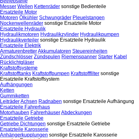
Betriebsteile
Messer
Wellen
Kettenräder
sonstige Bedienteile
Ersatzteile Motor
Motoren
Ölkühler
Schwungräder
Pleuelstangen
Nockenwellenräder
sonstige Ersatzteile Motor
Ersatzteile Hydraulik
Hydraulikmotoren
Hydraulikzylinder
Hydraulikpumpen
Hydraulikverteiler
sonstige Ersatzteile Hydraulik
Ersatzteile Elektrik
Armaturenbretter
Akkumulatoren
Steuereinheiten
Zündschlösser
Zündspulen
Riemenspanner
Starter
Kabel
Rücklichtgläser
Kraftstoffsysteme
Kraftstofftanks
Kraftstoffpumpen
Kraftstofffilter
sonstige
Ersatzteile Kraftstoffsystem
Aufhängungen
Ketten
Gummiketten
Leiträder
Achsen
Radnaben
sonstige Ersatzteile Aufhängung
Ersatzteile Fahrerhaus
Motorhauben
Fahrerhäuser
Abdeckungen
Ersatzteile Getriebe
Getriebe Dichtungen
sonstige Ersatzteile Getriebe
Ersatzteile Karosserie
Anhängerkupplungen
sonstige Ersatzteile Karosserie