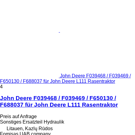
John Deere F039468 / F039469 /
F650130 / F688037 für John Deere L111 Rasentraktor
4
John Deere F039468 / F039469 / F650130 /
F688037 für John Deere L111 Rasentraktor
Preis auf Anfrage
Sonstiges Ersatzteil Hydraulik
Litauen, Kazlų Rūdos
Fomisas UAB company