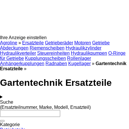
Ihre Anzeige einstellen
Agroline
»
Ersatzteile
Getrieberäder
Motoren
Getriebe
Abdeckungen
Riemenscheiben
Hydraulikzylinder
Hydraulikverteiler
Steuereinheiten
Hydraulikpumpen
O-Ringe
für Getriebe
Kupplungsscheiben
Rollenlager
Anhängerkupplungen
Radnaben
Kugellager
»
Gartentechnik
Ersatzteile
»
Gartentechnik Ersatzteile
Suche
(Ersatzteilnummer, Marke, Modell, Ersatzteil)
Kategorie