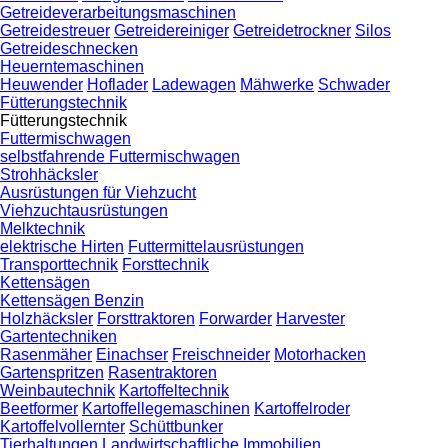
Getreideverarbeitungsmaschinen
Getreidestreuer
Getreidereiniger
Getreidetrockner
Silos
Getreideschnecken
Heuerntemaschinen
Heuwender
Hoflader
Ladewagen
Mähwerke
Schwader
Fütterungstechnik
Fütterungstechnik
Futtermischwagen
selbstfahrende Futtermischwagen
Strohhäcksler
Ausrüstungen für Viehzucht
Viehzuchtausrüstungen
Melktechnik
elektrische Hirten
Futtermittelausrüstungen
Transporttechnik
Forsttechnik
Kettensägen
Kettensägen Benzin
Holzhäcksler
Forsttraktoren
Forwarder
Harvester
Gartentechniken
Rasenmäher
Einachser
Freischneider
Motorhacken
Gartenspritzen
Rasentraktoren
Weinbautechnik
Kartoffeltechnik
Beetformer
Kartoffellegemaschinen
Kartoffelroder
Kartoffelvollernter
Schüttbunker
Tierhaltungen
Landwirtschaftliche Immobilien