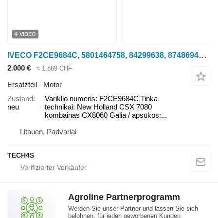
VIDEO
IVECO F2CE9684C, 5801464758, 84299638, 87486945 Variklio Motor für New Holland CSX 7080, CX8060 Getreideernter
2.000 €
≈ 1.869 CHF
Ersatzteil - Motor
Zustand
Variklio numeris: F2CE9684C Tinka
neu
technikai: New Holland CSX 7080
kombainas CX8060 Galia / apsūkos:...
Litauen, Padvariai
TECH4S
Agroline Partnerprogramm
Werden Sie unser Partner und lassen Sie sich
belohnen, für jeden geworbenen Kunden