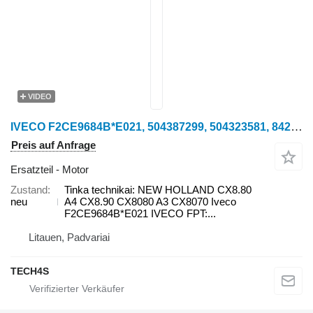
VIDEO
IVECO F2CE9684B*E021, 504387299, 504323581, 84247646 Tinka Motor für New Holland CX8.80 A4 Getreideernter
Preis auf Anfrage
Ersatzteil - Motor
Zustand
Tinka technikai: NEW HOLLAND CX8.80
neu
A4 CX8.90 CX8080 A3 CX8070 Iveco
F2CE9684B*E021 IVECO FPT:...
Litauen, Padvariai
TECH4S