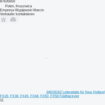
87635650
Polen, Kruszwica
Empresa Wypijewski Marcin
Verkäufer kontaktieren
84018162 Leiterplatte für New Holland
FX28, FX38, FX45, FX48, FX50, FX58 Feldhäcksler
11