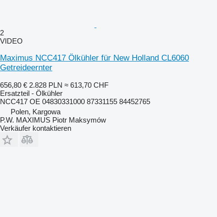
2
VIDEO
Maximus NCC417 Ölkühler für New Holland CL6060
Getreideernter
656,80 €
2.828 PLN
≈ 613,70 CHF
Ersatzteil - Ölkühler
NCC417 OE 04830331000 87331155 84452765
Polen, Kargowa
P.W. MAXIMUS Piotr Maksymów
Verkäufer kontaktieren