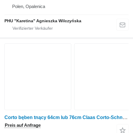
Polen, Opalenica
PHU "Karetina" Agnieszka Wilczyńska
Corto bęben tnący 64cm lub 76cm Claas Corto-Schneidtrommel 64 cm oder 76 cm für Claas Mähwerk
Preis auf Anfrage