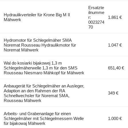
Ersatzte
ilnumme
Hydraulikverteiler für Krone Big M II
r:
1.861 €
Mähwerk
0023274
70
Hydromotor für Schlegelmäher SMA
Noremat Rousseau Hydraulikmotor für
1.047 €
Noremat Mähwerk
Wal do kosiarki bijakowej 1,3 m
Schlegelmäherwelle 1,3 m für den SMS
651,40 €
Rousseau Niesmaro Mähkopf für Mähwerk
Anbaugerät für Schlegelmäher an Ausleger,
Adaption an den Rahmen der RA
349 €
Schnellwechsler für Noremat SMA,
Rousseau Mähwerk
Arbeits- und Grabenanlage für einen
Schlegelmäher mit Schlegelmessern Welle
1.000 €
für bijakowaj Mähwerk