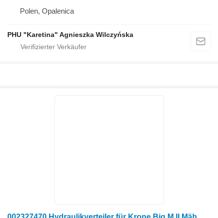
Polen, Opalenica
PHU "Karetina" Agnieszka Wilczyńska
002327470 Hydraulikverteiler für Krone Big M II Mähwerk