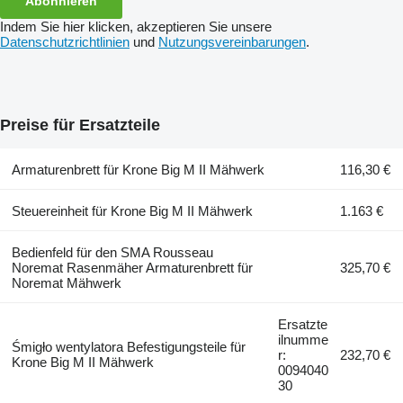
Abonnieren
Indem Sie hier klicken, akzeptieren Sie unsere
Datenschutzrichtlinien
und
Nutzungsvereinbarungen
.
Preise für Ersatzteile
Armaturenbrett für Krone Big M II Mähwerk
116,30 €
Steuereinheit für Krone Big M II Mähwerk
1.163 €
Bedienfeld für den SMA Rousseau
Noremat Rasenmäher Armaturenbrett für
325,70 €
Noremat Mähwerk
Ersatzte
ilnumme
Śmigło wentylatora Befestigungsteile für
r:
232,70 €
Krone Big M II Mähwerk
0094040
30