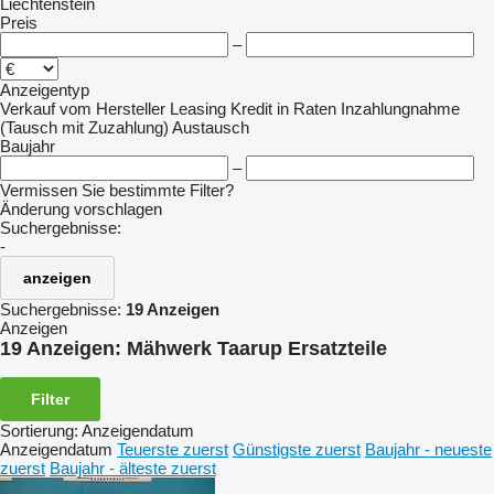
Liechtenstein
Preis
–
Anzeigentyp
Verkauf
vom Hersteller
Leasing
Kredit
in Raten
Inzahlungnahme
(Tausch mit Zuzahlung)
Austausch
Baujahr
–
Vermissen Sie bestimmte Filter?
Änderung vorschlagen
Suchergebnisse:
-
anzeigen
Suchergebnisse:
19 Anzeigen
Anzeigen
19 Anzeigen:
Mähwerk Taarup Ersatzteile
Filter
Sortierung
:
Anzeigendatum
Anzeigendatum
Teuerste zuerst
Günstigste zuerst
Baujahr - neueste
zuerst
Baujahr - älteste zuerst