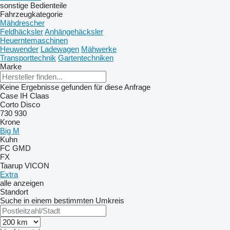
sonstige Bedienteile
Fahrzeugkategorie
Mähdrescher
Feldhäcksler
Anhängehäcksler
Heuerntemaschinen
Heuwender
Ladewagen
Mähwerke
Transporttechnik
Gartentechniken
Marke
Keine Ergebnisse gefunden für diese Anfrage
Case IH
Claas
Corto
Disco
730
930
Krone
Big M
Kuhn
FC
GMD
FX
Taarup
VICON
Extra
alle anzeigen
Standort
Suche in einem bestimmten Umkreis