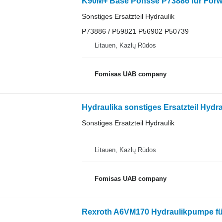
K90M+ Base Ponsse P73886 für Forw
Sonstiges Ersatzteil Hydraulik
P73886 / P59821 P56902 P50739
Litauen, Kazlų Rūdos
Fomisas UAB company
Hydraulika sonstiges Ersatzteil Hydr
Sonstiges Ersatzteil Hydraulik
Litauen, Kazlų Rūdos
Fomisas UAB company
Rexroth A6VM170 Hydraulikpumpe fü