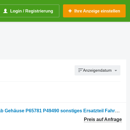
Login / Registrierung
Ihre Anzeige einstellen
Anzeigendatum
King Cab housing Scorpion / King Cab Gehäuse P65781 P49490 sonstiges Ersatzteil Fahrerhaus für Ponsse Scorpion Harvester
Preis auf Anfrage