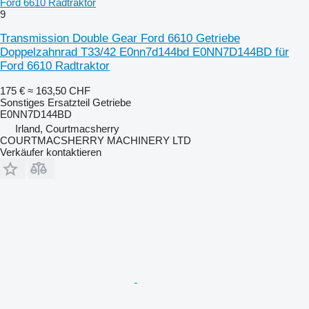
Ford 6610 Radtraktor
9
Transmission Double Gear Ford 6610 Getriebe
Doppelzahnrad T33/42 E0nn7d144bd E0NN7D144BD für
Ford 6610 Radtraktor
175 €
≈ 163,50 CHF
Sonstiges Ersatzteil Getriebe
E0NN7D144BD
Irland, Courtmacsherry
COURTMACSHERRY MACHINERY LTD
Verkäufer kontaktieren