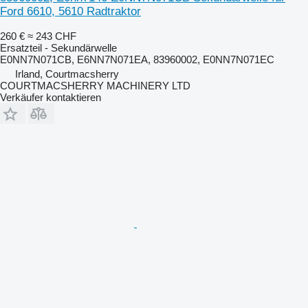
Ford 6610, 5610 Radtraktor
260 €
≈ 243 CHF
Ersatzteil - Sekundärwelle
E0NN7N071CB, E6NN7N071EA, 83960002, E0NN7N071EC
Irland, Courtmacsherry
COURTMACSHERRY MACHINERY LTD
Verkäufer kontaktieren