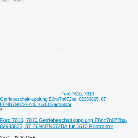
Ford 7610, 7810
Getriebeschaltkupplung E6nn7n072ba, 82983825, 87
E6NN7N072BA für 6610 Radtraktor
4
Ford 7610, 7810 Getriebeschaltkupplung E6nn7n072ba,
82983825, 87 E6NN7N072BA für 6610 Radtraktor
25 €
≈ 23,36 CHF