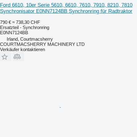
Ford 6610, 10er Serie 5610, 6610, 7610, 7910, 8210, 7810
Synchronisator E0NN7124BB Synchronring für Radtraktor
790 €
≈ 738,30 CHF
Ersatzteil - Synchronring
E0NN7124BB
Irland, Courtmacsherry
COURTMACSHERRY MACHINERY LTD
Verkäufer kontaktieren