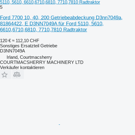
5110, 5610, 6610,6710,6810, 7710,7810 Radtraktor
5
Ford 7700 10, 40, 200 Getriebeabdeckung D3nn7049a,
81864422, E D3NN7049A für Ford 5110, 5610,
6610,6710,6810, 7710,7810 Radtraktor
120 €
≈ 112,10 CHF
Sonstiges Ersatzteil Getriebe
D3NN7049A
Irland, Courtmacsherry
COURTMACSHERRY MACHINERY LTD
Verkäufer kontaktieren