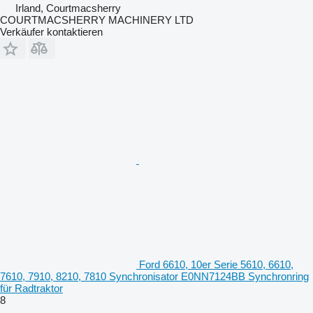
Irland, Courtmacsherry
COURTMACSHERRY MACHINERY LTD
Verkäufer kontaktieren
Ford 6610, 10er Serie 5610, 6610,
7610, 7910, 8210, 7810 Synchronisator E0NN7124BB Synchronring
für Radtraktor
8