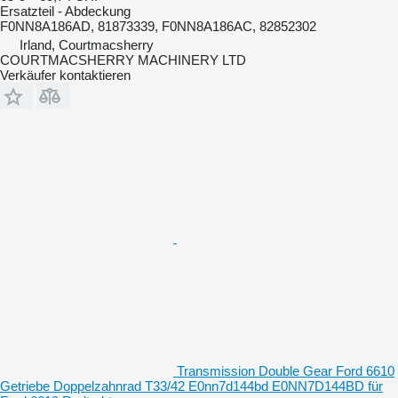
Ersatzteil - Abdeckung
F0NN8A186AD, 81873339, F0NN8A186AC, 82852302
Irland, Courtmacsherry
COURTMACSHERRY MACHINERY LTD
Verkäufer kontaktieren
Transmission Double Gear Ford 6610
Getriebe Doppelzahnrad T33/42 E0nn7d144bd E0NN7D144BD für