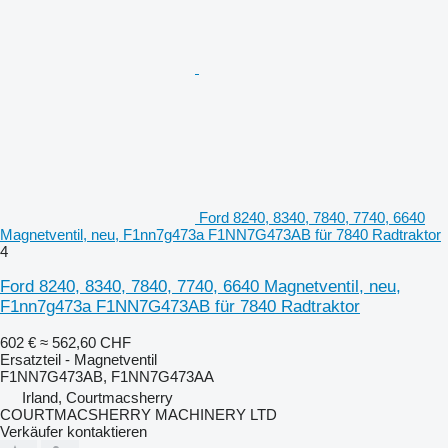
Ford 8240, 8340, 7840, 7740, 6640
Magnetventil, neu, F1nn7g473a F1NN7G473AB für 7840 Radtraktor
4
Ford 8240, 8340, 7840, 7740, 6640 Magnetventil, neu,
F1nn7g473a F1NN7G473AB für 7840 Radtraktor
602 €
≈ 562,60 CHF
Ersatzteil - Magnetventil
F1NN7G473AB, F1NN7G473AA
Irland, Courtmacsherry
COURTMACSHERRY MACHINERY LTD
Verkäufer kontaktieren