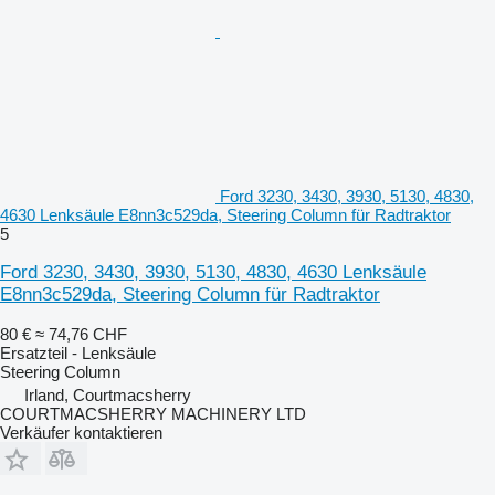
Ford 3230, 3430, 3930, 5130, 4830,
4630 Lenksäule E8nn3c529da, Steering Column für Radtraktor
5
Ford 3230, 3430, 3930, 5130, 4830, 4630 Lenksäule
E8nn3c529da, Steering Column für Radtraktor
80 €
≈ 74,76 CHF
Ersatzteil - Lenksäule
Steering Column
Irland, Courtmacsherry
COURTMACSHERRY MACHINERY LTD
Verkäufer kontaktieren