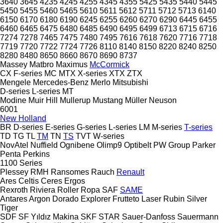
3640
3645
4235
4245
4255
4345
4355
5425
5435
5440
5445
5450
5455
5460
5465
5610
5611
5612
5711
5712
5713
6140
6150
6170
6180
6190
6245
6255
6260
6270
6290
6445
6455
6460
6465
6475
6480
6485
6490
6495
6499
6713
6715
6716
7274
7278
7465
7475
7480
7495
7616
7618
7620
7716
7718
7719
7720
7722
7724
7726
8110
8140
8150
8220
8240
8250
8280
8480
8650
8660
8670
8690
8737
Massey
Matbro
Maximus
McCormick
CX
F-series
MC
MTX
X-series
XTX
ZTX
Mengele
Mercedes-Benz
Merlo
Mitsubishi
D-series
L-series
MT
Modine
Muir Hill
Mullerup
Mustang
Müller
Neuson
6001
New Holland
BR
D-series
E-series
G-series
L-series
LM
M-series
T-series
TD
TG
TL
TM
TN
TS
TVT
W-series
NovAtel
Nuffield
Ognibene
Olimp9
Optibelt
PW Group
Parker
Penta
Perkins
1100 Series
Plessey
RMH
Ransomes
Rauch
Renault
Ares
Celtis
Ceres
Ergos
Rexroth
Riviera
Roller
Ropa
SAF
SAME
Antares
Argon
Dorado
Explorer
Frutteto
Laser
Rubin
Silver
Tiger
SDF
SF Yıldız Makina
SKF
STAR
Sauer-Danfoss
Sauermann