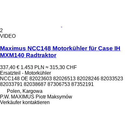
2
VIDEO
Maximus NCC148 Motorkühler für Case IH
MXM140 Radtraktor
337,40 €
1.453 PLN
≈ 315,30 CHF
Ersatzteil - Motorkühler
NCC148 OE 82023603 82026513 82028246 82033523
82033791 82038687 87306753 87352191
Polen, Kargowa
P.W. MAXIMUS Piotr Maksymów
Verkäufer kontaktieren