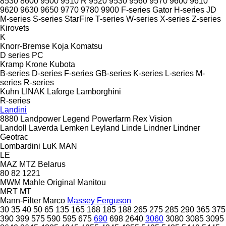
8530
8600
9500
9510 R
9520
9530
9560
9570
9600
9610
9620
9630
9650
9770
9780
9900
F-series
Gator
H-series
JD
M-series
S-series
StarFire
T-series
W-series
X-series
Z-series
Kirovets
K
Knorr-Bremse
Koja
Komatsu
D series
PC
Kramp
Krone
Kubota
B-series
D-series
F-series
GB-series
K-series
L-series
M-
series
R-series
Kuhn
LINAK
Laforge
Lamborghini
R-series
Landini
8880
Landpower
Legend
Powerfarm
Rex
Vision
Landoll
Laverda
Lemken
Leyland
Linde
Lindner
Lindner
Geotrac
Lombardini
LuK
MAN
LE
MAZ
MTZ Belarus
80
82
1221
MWM
Mahle Original
Manitou
MRT
MT
Mann-Filter
Marco
Massey Ferguson
30
35
40
50
65
135
165
168
185
188
265
275
285
290
365
375
390
399
575
590
595
675
690
698
2640
3060
3080
3085
3095