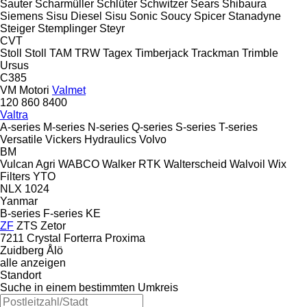
Sauter
Scharmüller
Schlüter
Schwitzer
Sears
Shibaura
Siemens
Sisu Diesel
Sisu
Sonic
Soucy
Spicer
Stanadyne
Steiger
Stemplinger
Steyr
CVT
Stoll
Stoll
TAM
TRW
Tagex
Timberjack
Trackman
Trimble
Ursus
C385
VM Motori
Valmet
120
860
8400
Valtra
A-series
M-series
N-series
Q-series
S-series
T-series
Versatile
Vickers Hydraulics
Volvo
BM
Vulcan Agri
WABCO
Walker RTK
Walterscheid
Walvoil
Wix
Filters
YTO
NLX 1024
Yanmar
B-series
F-series
KE
ZF
ZTS
Zetor
7211
Crystal
Forterra
Proxima
Zuidberg
Ålö
alle anzeigen
Standort
Suche in einem bestimmten Umkreis