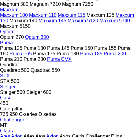
Magnum 380
Magnum 7210
Magnum 7250
Maxxum
Maxxum 100
Maxxum 110
Maxxum 115
Maxxum 125
Maxxum
130
Maxxum 140
Maxxum 145
Maxxum 5120
Maxxum 5140
Maxxum 5150
Optum
Optum 270
Optum 300
Puma
Puma 125
Puma 130
Puma 145
Puma 150
Puma 155
Puma
160
Puma 165
Puma 175
Puma 180
Puma 185
Puma 200
Puma 210
Puma 230
Puma CVX
Quadtrac
Quadtrac 500
Quadtrac 550
STX
STX 500
Steiger
Steiger 500
Steiger 600
Case
450
Caterpillar
735
950
C-series
D series
Challenger
MT
Claas
Ares
Arion
Atles
Atos
Axion
Axos
Celtis
Challenger
Elios