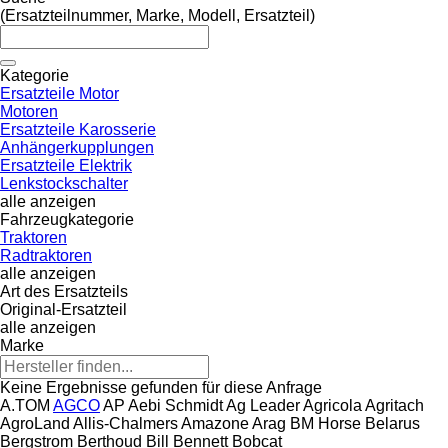
(Ersatzteilnummer, Marke, Modell, Ersatzteil)
Kategorie
Ersatzteile Motor
Motoren
Ersatzteile Karosserie
Anhängerkupplungen
Ersatzteile Elektrik
Lenkstockschalter
alle anzeigen
Fahrzeugkategorie
Traktoren
Radtraktoren
alle anzeigen
Art des Ersatzteils
Original-Ersatzteil
alle anzeigen
Marke
Keine Ergebnisse gefunden für diese Anfrage
A.TOM
AGCO
AP
Aebi Schmidt
Ag Leader
Agricola
Agritach
AgroLand
Allis-Chalmers
Amazone
Arag
BM Horse
Belarus
Bergstrom
Berthoud
Bill Bennett
Bobcat