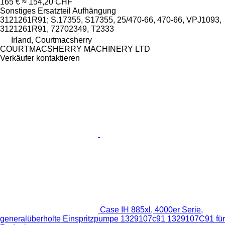
165 €
≈ 154,20 CHF
Sonstiges Ersatzteil Aufhängung
3121261R91; S.17355, S17355, 25/470-66, 470-66, VPJ1093,
3121261R91, 72702349, T2333
Irland, Courtmacsherry
COURTMACSHERRY MACHINERY LTD
Verkäufer kontaktieren
Case IH 885xl, 4000er Serie,
generalüberholte Einspritzpumpe 1329107c91 1329107C91 für