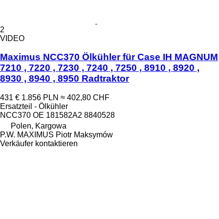
2
VIDEO
Maximus NCC370 Ölkühler für Case IH MAGNUM
7210 , 7220 , 7230 , 7240 , 7250 , 8910 , 8920 ,
8930 , 8940 , 8950 Radtraktor
431 €
1.856 PLN
≈ 402,80 CHF
Ersatzteil - Ölkühler
NCC370 OE 181582A2 8840528
Polen, Kargowa
P.W. MAXIMUS Piotr Maksymów
Verkäufer kontaktieren