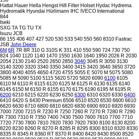
Hattat
Hauer
Hella
Hengst
Hifi Filter
Holset
Hydac
Hydrema
Hydromatik
Hyundai
Hürlimann
IHC
IVECO
International
844
Iseki
SXG
TA
TG
TU
TX
Isuzu
JCB
86
155
406
407
427
520
530
533
540
550
560
8310
Fastrac
JSB
John Deere
6M
6R
7R
8R
310 G
310S K
331
410
550
590
724
730
750
824
1040
1120
1140
1470
1550
1630
1640
1950
2026 R
2030
2054
2130
2140
2520
2650
2850
3040
3045 R
3050
3130
3140
3200
3320
3340
3350
3400
3415
3420
3640
3650
3720
3800
4040
4055
4650
4720
4755
5055 E
5070 M
5075
5080
5085 M
5090
5100
5115
5620
5720
5820
6090
6100
6105
6110 M
6110 R
6115
6120
6125 M
6125 R
6130
6135
6140
6145
6150 M
6150 R
6155
6170
6175
6190
6195 M
6195 R
6200
6210
6215
6220
6230
6250
6300
6310
6320
6330
6400
6410
6420 S
6430 Premium
6506
6510
6520
6530
6600
6610
6620
6630
6710
6800
6810
6820
6830
6900
6910
6920
6930
7000
7200
7215 R
7230 R
7250
7260 R
7270 R
7280 R
7290
R
7300
7310 R
7350
7400
7430
7500
7600
7610
7700
7710
7720
7730
7800
7810
7820
7830
7920
7930
8100
8130
8200
8220
8230
8260 R
8270 R
8285 R
8295
8300
8310
8320
8330
8335 R
8345 R
8360 RT
8370 R
8400
8420
8430
8500
8520