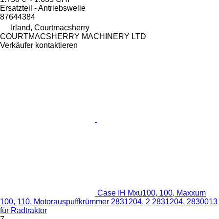
Ersatzteil - Antriebswelle
87644384
Irland, Courtmacsherry
COURTMACSHERRY MACHINERY LTD
Verkäufer kontaktieren
Case IH Mxu100, 100, Maxxum
100, 110, Motorauspuffkrümmer 2831204, 2 2831204, 2830013
für Radtraktor