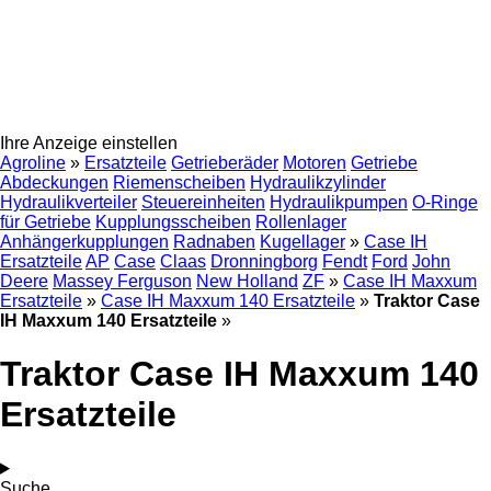
Ihre Anzeige einstellen
Agroline
»
Ersatzteile
Getrieberäder
Motoren
Getriebe
Abdeckungen
Riemenscheiben
Hydraulikzylinder
Hydraulikverteiler
Steuereinheiten
Hydraulikpumpen
O-Ringe
für Getriebe
Kupplungsscheiben
Rollenlager
Anhängerkupplungen
Radnaben
Kugellager
»
Case IH
Ersatzteile
AP
Case
Claas
Dronningborg
Fendt
Ford
John
Deere
Massey Ferguson
New Holland
ZF
»
Case IH Maxxum
Ersatzteile
»
Case IH Maxxum 140 Ersatzteile
»
Traktor Case
IH Maxxum 140 Ersatzteile
»
Traktor Case IH Maxxum 140
Ersatzteile
Suche