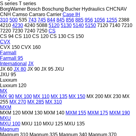
S series
T series
BorgWarner
Bosch
Boschung
Bucher Hydraulics
CHCNAV
CNH
Camso
Carraro
Carrier
Case IH
310
500
535
743
745
844
845
856
885
956
1056
1255
2388
4210
4230
4240
5088
5120
5130
5140
5150
7120
7140
7210
7220
7230
7240
7250
CS
CS 94
CS 110
CS 120
CS 130
CS 150
CVX
CVX 150
CVX 160
Farmall
Farmall 95
International
JX
JX 60
JX 80
JX 90
JX 95
JXU
JXU 95
Luxxum
Luxxum 120
MX
MX 90
MX 100
MX 110
MX 135
MX 150
MX 200
MX 230
MX
255
MX 270
MX 285
MX 310
MXM
MXM 120
MXM 130
MXM 140
MXM 155
MXM 175
MXM 190
MXU
MXU 100
MXU 110
MXU 125
MXU 135
Magnum
Magnum 310
Magnum 335
Magnum 340
Magnum 370