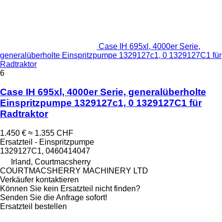
Case IH 695xl, 4000er Serie,
generalüberholte Einspritzpumpe 1329127c1, 0 1329127C1 für
Radtraktor
6
Case IH 695xl, 4000er Serie, generalüberholte
Einspritzpumpe 1329127c1, 0 1329127C1 für
Radtraktor
1.450 €
≈ 1.355 CHF
Ersatzteil - Einspritzpumpe
1329127C1, 0460414047
Irland, Courtmacsherry
COURTMACSHERRY MACHINERY LTD
Verkäufer kontaktieren
Können Sie kein Ersatzteil nicht finden?
Senden Sie die Anfrage sofort!
Ersatzteil bestellen