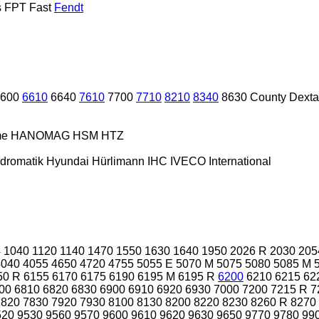
s
FPT
Fast
Fendt
600
6610
6640
7610
7700
7710
8210
8340
8630
County
Dexta
me
HANOMAG
HSM
HTZ
dromatik
Hyundai
Hürlimann
IHC
IVECO
International
4
1040
1120
1140
1470
1550
1630
1640
1950
2026 R
2030
205
4040
4055
4650
4720
4755
5055 E
5070 M
5075
5080
5085 M
50 R
6155
6170
6175
6190
6195 M
6195 R
6200
6210
6215
62
00
6810
6820
6830
6900
6910
6920
6930
7000
7200
7215 R
7
7820
7830
7920
7930
8100
8130
8200
8220
8230
8260 R
8270
520
9530
9560
9570
9600
9610
9620
9630
9650
9770
9780
99