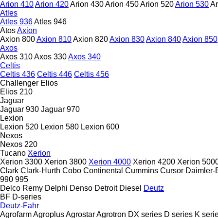
Arion 410
Arion 420
Arion 430
Arion 450
Arion 520
Arion 530
Ar
Atles
Atles 936
Atles 946
Atos
Axion
Axion 800
Axion 810
Axion 820
Axion 830
Axion 840
Axion 850
Axos
Axos 310
Axos 330
Axos 340
Celtis
Celtis 436
Celtis 446
Celtis 456
Challenger
Elios
Elios 210
Jaguar
Jaguar 930
Jaguar 970
Lexion
Lexion 520
Lexion 580
Lexion 600
Nexos
Nexos 220
Tucano
Xerion
Xerion 3300
Xerion 3800
Xerion 4000
Xerion 4200
Xerion 500
Clark
Clark-Hurth
Cobo
Continental
Cummins
Cursor
Daimler-
990
995
Delco Remy
Delphi
Denso
Detroit Diesel
Deutz
BF
D-series
Deutz-Fahr
Agrofarm
Agroplus
Agrostar
Agrotron
DX series
D series
K seri