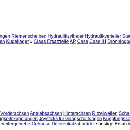
ngen
Riemenscheiben
Hydraulikzylinder
Hydraulikverteiler
Ste
en
Kugellager
»
Claas Ersatzteile
AP
Case
Case IH
Dronningb
Vorderachsen
Antriebsachsen
Hinterachsen
Ritzelwellen
Scha
igkeitskupplungen
Joysticks für Gangschaltungen
Kupplungssc
erteilergetriebe-Gehäuse
Differentialzahnräder
sonstige Ersatzt