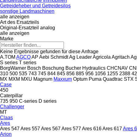
Landwirtschaftliche Immobilien
Getreideheber und Getreidesilos
sonstige Landmaschinen
alle anzeigen
Art des Ersatzteils
Original-Ersatzteil
analog
alle anzeigen
Marke
Keine Ergebnisse gefunden für diese Anfrage
A.TOM
AGCO
AP
Aebi Schmidt
Ag Leader
Agricola
Agritach
Ag
S series
T series
BorgWarner
Bosch
Boschung
Bucher Hydraulics
CHCNAV
CN
310
500
535
743
745
844
845
856
885
956
1056
1255
2388
42
MX
MXM
MXU
Magnum
Maxxum
Optum
Puma
Quadtrac
STX
Case
450
Caterpillar
735
950
C-series
D series
Challenger
MT
Claas
Ares
Ares 547
Ares 557
Ares 567
Ares 577
Ares 616
Ares 617
Ares 
Arion