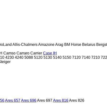
roLand
Allis-Chalmers
Amazone
Arag
BM Horse
Belarus
Bergs
H
Camso
Carraro
Carrier
Case IH
10
4230
4240
5088
5120
5130
5140
5150
7120
7140
7210
72
Steiger
656
Ares 657
Ares 696
Ares 697
Ares 816
Ares 826