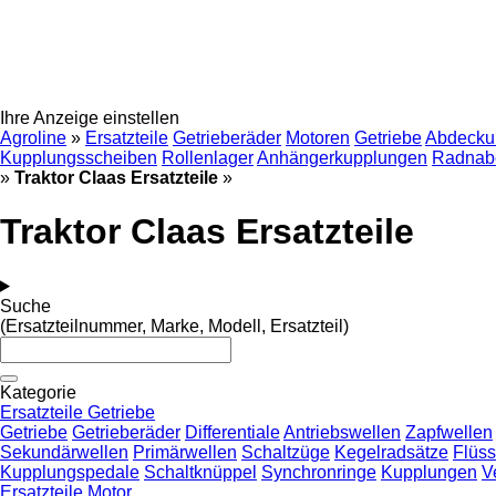
Ihre Anzeige einstellen
Agroline
»
Ersatzteile
Getrieberäder
Motoren
Getriebe
Abdecku
Kupplungsscheiben
Rollenlager
Anhängerkupplungen
Radnab
»
Traktor Claas Ersatzteile
»
Traktor Claas Ersatzteile
Suche
(Ersatzteilnummer, Marke, Modell, Ersatzteil)
Kategorie
Ersatzteile Getriebe
Getriebe
Getrieberäder
Differentiale
Antriebswellen
Zapfwellen
Sekundärwellen
Primärwellen
Schaltzüge
Kegelradsätze
Flüss
Kupplungspedale
Schaltknüppel
Synchronringe
Kupplungen
V
Ersatzteile Motor