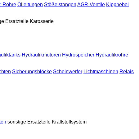
-Rohre
Ölleitungen
Stößelstangen
AGR-Ventile
Kipphebel
ge Ersatzteile Karosserie
uliktanks
Hydraulikmotoren
Hydrospeicher
Hydraulikrohre
chten
Sicherungsblöcke
Scheinwerfer
Lichtmaschinen
Relais
sten
sonstige Ersatzteile Kraftstoffsystem