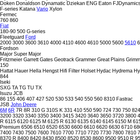
Doken
Donaldson
Dynamatic
Dziekan
ENG
Eaton
FJDynamic
F-series
Katana
Vario
Xylon
Fermec
760
860
Fiat
180-90
500
G-series
Fleetguard
Ford
2000
3000
3600
3610
4000
4110
4600
4610
5000
5600
5610
6
Fordson
Major
Super Major
Fritzmeier
Garrett
Gates
Geotrack
Grammer
Great Plains
Grim
150
Hattat
Hauer
Hella
Hengst
Hifi Filter
Holset
Hydac
Hydrema
Hy
844
Iseki
SXG
TA
TG
TU
TX
Isuzu
JCB
86
155
406
407
427
520
530
533
540
550
560
8310
Fastrac
JSB
John Deere
6M
6R
7R
8R
310 G
310S K
331
410
550
590
724
730
750
82
3200
3320
3340
3350
3400
3415
3420
3640
3650
3720
3800
R
6115
6120
6125 M
6125 R
6130
6135
6140
6145
6150 M
61
Premium
6506
6510
6520
6530
6600
6610
6620
6630
6710
68
7400
7430
7500
7600
7610
7700
7710
7720
7730
7800
7810
8370 R
8400
8420
8430
8500
8520
8530
8600
9500
9510 R
9