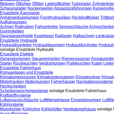
Motoren
Ölkühler
Ölfilter
Ladeluftkühler
Turbolader
Zylinderköp
Schwungräder
Nockenwellen
Abgasrückführungen
Kurvenroll
Ersatzteile Karosserie
Anhängerkupplungen
Fronthydrauliken
Heckkraftheber
Trittbret
Aufhängungen
Achsen
Radnaben
Fahrantriebe
Servoschläuche
Achsschenke
Gummiketten
Spurstangenköpfe
Kugellager
Radlager
Halbachsen
Lenksäul
Ersatzteile Hydraulik
Hydraulikverteiler
Hydraulikpumpen
Hydraulikzylinder
Hydraulik
sonstige Ersatzteile Hydraulik
Ersatzteile Elektrik
Generatorriemen
Steuereinheiten
Riemenspanner
Armaturenbre
Starter
Rückleuchten
Verdrahtungen
Parkleuchten
Kabel
Leiter
Ersatzteile Fahrerhaus
Klimaanlagen und Ersatzteile
Klimakompressoren
Klimakondensatoren
Klimatrockner
Klimal
Motorhauben
Abdeckungen
Fahrerhäuser
Navigationssysteme
Heckscheiben
Scheibenwischergestänge
sonstige Ersatzteile Fahrerhaus
Kraftstoffsysteme
Luftansaugschläuche
Luftfiltergehäuse
Einspritzpumpen
Luftfilt
Kühlsysteme
Motorkühler
Kühlrohre
Kühlerlüfter
Ventilatorgehäuse
sonstige 
Auspuffanlagen