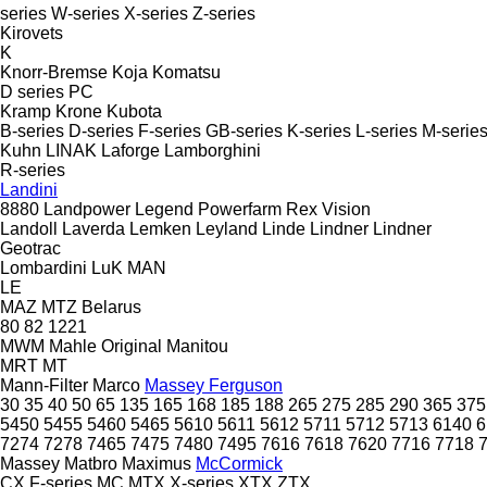
series
W-series
X-series
Z-series
Kirovets
K
Knorr-Bremse
Koja
Komatsu
D series
PC
Kramp
Krone
Kubota
B-series
D-series
F-series
GB-series
K-series
L-series
M-serie
Kuhn
LINAK
Laforge
Lamborghini
R-series
Landini
8880
Landpower
Legend
Powerfarm
Rex
Vision
Landoll
Laverda
Lemken
Leyland
Linde
Lindner
Lindner
Geotrac
Lombardini
LuK
MAN
LE
MAZ
MTZ Belarus
80
82
1221
MWM
Mahle Original
Manitou
MRT
MT
Mann-Filter
Marco
Massey Ferguson
30
35
40
50
65
135
165
168
185
188
265
275
285
290
365
375
5450
5455
5460
5465
5610
5611
5612
5711
5712
5713
6140
6
7274
7278
7465
7475
7480
7495
7616
7618
7620
7716
7718
Massey
Matbro
Maximus
McCormick
CX
F-series
MC
MTX
X-series
XTX
ZTX