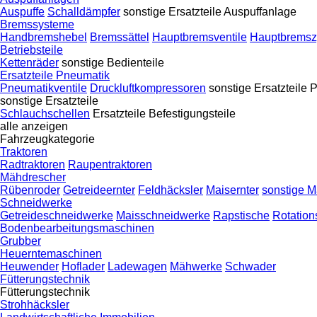
Auspuffe
Schalldämpfer
sonstige Ersatzteile Auspuffanlage
Bremssysteme
Handbremshebel
Bremssättel
Hauptbremsventile
Hauptbremsz
Betriebsteile
Kettenräder
sonstige Bedienteile
Ersatzteile Pneumatik
Pneumatikventile
Druckluftkompressoren
sonstige Ersatzteile
sonstige Ersatzteile
Schlauchschellen
Ersatzteile
Befestigungsteile
alle anzeigen
Fahrzeugkategorie
Traktoren
Radtraktoren
Raupentraktoren
Mähdrescher
Rübenroder
Getreideernter
Feldhäcksler
Maisernter
sonstige 
Schneidwerke
Getreideschneidwerke
Maisschneidwerke
Rapstische
Rotation
Bodenbearbeitungsmaschinen
Grubber
Heuerntemaschinen
Heuwender
Hoflader
Ladewagen
Mähwerke
Schwader
Fütterungstechnik
Fütterungstechnik
Strohhäcksler