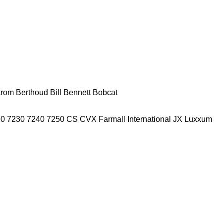
trom
Berthoud
Bill Bennett
Bobcat
20
7230
7240
7250
CS
CVX
Farmall
International
JX
Luxxum