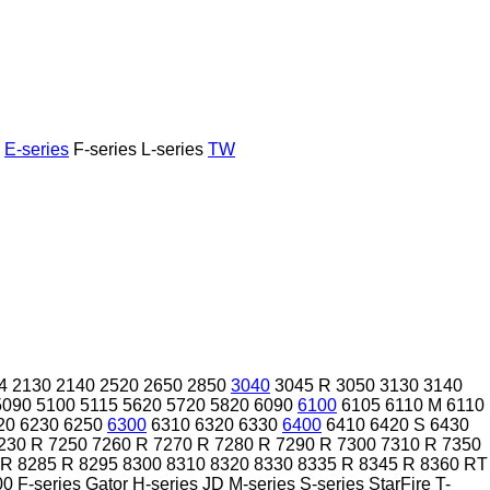
E-series
F-series
L-series
TW
4
2130
2140
2520
2650
2850
3040
3045 R
3050
3130
3140
5090
5100
5115
5620
5720
5820
6090
6100
6105
6110 M
6110
20
6230
6250
6300
6310
6320
6330
6400
6410
6420 S
6430
230 R
7250
7260 R
7270 R
7280 R
7290 R
7300
7310 R
7350
 R
8285 R
8295
8300
8310
8320
8330
8335 R
8345 R
8360 RT
00
F-series
Gator
H-series
JD
M-series
S-series
StarFire
T-