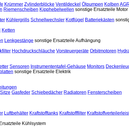
fe
Krümmer
Zylinderblöcke
Ventildeckel
Ölpumpen
Kolben
AGR
en
Riemenscheiben
Kipphebelwellen
sonstige Ersatzteile Motor
ter
Kühlergrills
Schnellwechsler
Kotflügel
Batteriekästen
sonsti
l
Ketten
en
Lenkgestänge
sonstige Ersatzteile Aufhängung
filter
Hochdruckschläuche
Vorsteuergeräte
Orbitmotoren
Hydra
tter
Sensoren
Instrumententafel-Gehäuse
Monitors
Deckenleu
platten
sonstige Ersatzteile Elektrik
eitungen
Sitze
Gasfeder
Schiebedächer
Radiatoren
Fensterscheiben
er
Luftbehälter
Kraftstofftanks
Kraftstofffilter
Kraftstoffverteilerlei
Ersatzteile Kühlsystem