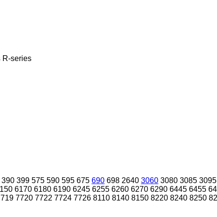
s
R-series
390
399
575
590
595
675
690
698
2640
3060
3080
3085
3095
150
6170
6180
6190
6245
6255
6260
6270
6290
6445
6455
64
7719
7720
7722
7724
7726
8110
8140
8150
8220
8240
8250
8