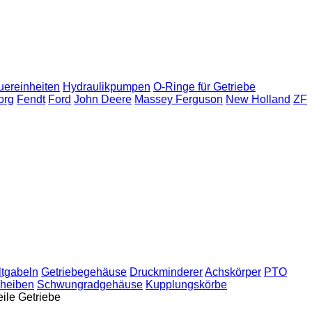
uereinheiten
Hydraulikpumpen
O-Ringe für Getriebe
org
Fendt
Ford
John Deere
Massey Ferguson
New Holland
ZF
ltgabeln
Getriebegehäuse
Druckminderer
Achskörper
PTO
heiben
Schwungradgehäuse
Kupplungskörbe
eile Getriebe