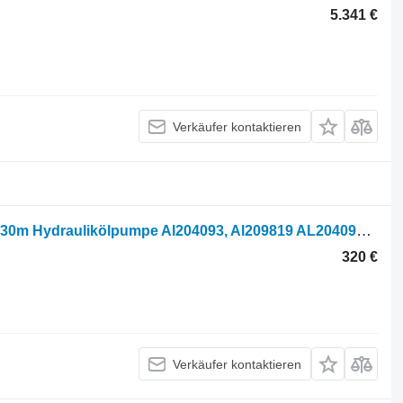
5.341 €
Verkäufer kontaktieren
John Deere 6105m, 6115m, 6125m, 6130m Hydraulikölpumpe Al204093, Al209819 AL204093 für Radtraktor
320 €
Verkäufer kontaktieren