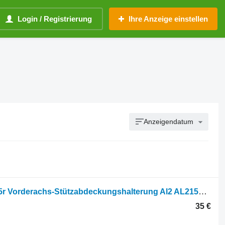
Login / Registrierung
Ihre Anzeige einstellen
Anzeigendatum
John Deere 6m, 6r, 6105m, 6145r, 6215r Vorderachs-Stützabdeckungshalterung Al2 AL215849 für Radtraktor
35 €