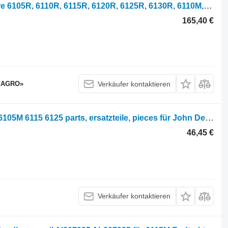
RE557898 Verdrahtung für John Deere 6105R, 6110R, 6115R, 6120R, 6125R, 6130R, 6110M, 6120M, 6130M, 6145M Traktor
165,40 €
 AGRO»
Verkäufer kontaktieren
Parts, ersatzteile, pieces John Deere 6105M 6115 6125 parts, ersatzteile, pieces für John Deere 6105M 6115 6125 Radtraktor
46,45 €
Verkäufer kontaktieren