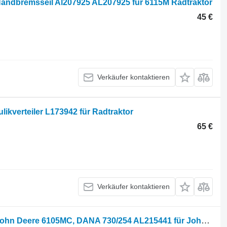
Handbremsseil Al207925 AL207925 für 6115M Radtraktor
45 €
Verkäufer kontaktieren
ikverteiler L173942 für Radtraktor
65 €
Verkäufer kontaktieren
Front axle John Deere Vorderachse John Deere 6105MC, DANA 730/254 AL215441 für John Deere 6105MC, DANA 730/254 Radtraktor