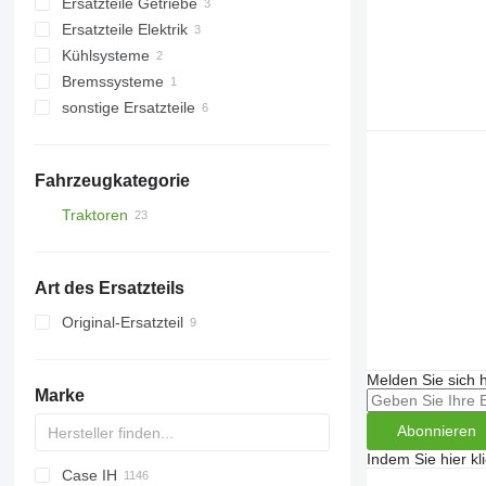
Ersatzteile Getriebe
Hydraulikrohre
Ersatzteile Elektrik
Hochdruckschläuche
Getriebe
Kühlsysteme
sonstige Ersatzteile Hydraulik
Getrieberäder
Verdrahtungen
Bremssysteme
sonstige Ersatzteile Getriebe
Armaturenbretter
Kühlerlüfter
sonstige Ersatzteile
Motorkühler
sonstige Ersatzteile Bremssystem
Ersatzteile
Befestigungsteile
Fahrzeugkategorie
Traktoren
Radtraktoren
Art des Ersatzteils
Original-Ersatzteil
Melden Sie sich 
Marke
Abonnieren
Indem Sie hier kl
Case IH
773