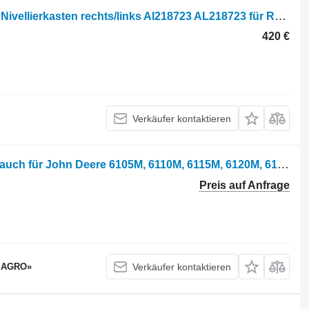
John Deere 6105r, 6110r, 6120r, 6135r Nivellierkasten rechts/links Al218723 AL218723 für Radtraktor
420 €
Verkäufer kontaktieren
John Deere Al230619 Hochdruckschlauch für John Deere 6105M, 6110M, 6115M, 6120M, 6125M, 6130M, 6135M Traktor
Preis auf Anfrage
 AGRO»
Verkäufer kontaktieren