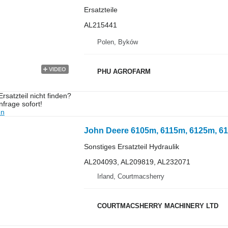
Ersatzteile
AL215441
Polen, Byków
VIDEO
PHU AGROFARM
rsatzteil nicht finden?
frage sofort!
en
Sonstiges Ersatzteil Hydraulik
AL204093, AL209819, AL232071
Irland, Courtmacsherry
COURTMACSHERRY MACHINERY LTD