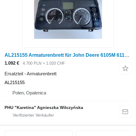
AL215155 Armaturenbrett für John Deere 6105M 6115M 6125M 6140M 6170M Radtraktor
1.092 €
4.700 PLN
≈ 1.020 CHF
Ersatzteil - Armaturenbrett
AL215155
Polen, Opalenica
PHU "Karetina" Agnieszka Wilczyńska