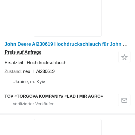
John Deere Al230619 Hochdruckschlauch für John Deere 6105M, 6110M, 6115M, 6120M, 6125M, 6130M, 6135M Traktor
Preis auf Anfrage
Ersatzteil - Hochdruckschlauch
Zustand
neu
Al230619
Ukraine, m. Kyiv
TOV «TORGOVA KOMPANIYa «LAD I MIR AGRO»