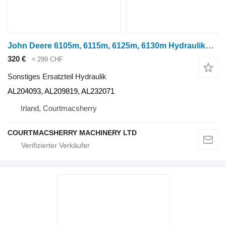
John Deere 6105m, 6115m, 6125m, 6130m Hydraulikölpumpe Al204093, Al209819 AL204093 für Radtraktor
320 €
≈ 299 CHF
Sonstiges Ersatzteil Hydraulik
AL204093, AL209819, AL232071
Irland, Courtmacsherry
COURTMACSHERRY MACHINERY LTD