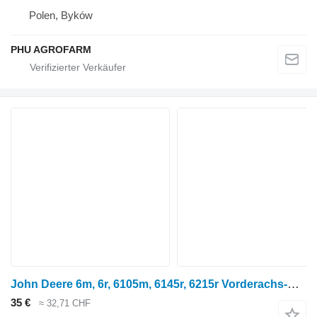
Polen, Byków
PHU AGROFARM
John Deere 6m, 6r, 6105m, 6145r, 6215r Vorderachs-Stützabdeckungshalterung Al2 AL215849 für Radtraktor
35 €
≈ 32,71 CHF