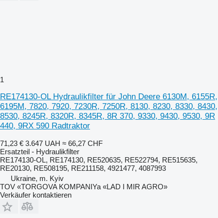
1
RE174130-OL Hydraulikfilter für John Deere 6130M, 6155R,
6195M, 7820, 7920, 7230R, 7250R, 8130, 8230, 8330, 8430,
8530, 8245R, 8320R, 8345R, 8R 370, 9330, 9430, 9530, 9R
440, 9RX 590 Radtraktor
71,23 €
3.647 UAH
≈ 66,27 CHF
Ersatzteil - Hydraulikfilter
RE174130-OL, RE174130, RE520635, RE522794, RE515635,
RE20130, RE508195, RE211158, 4921477, 4087993
Ukraine, m. Kyiv
TOV «TORGOVA KOMPANIYa «LAD I MIR AGRO»
Verkäufer kontaktieren