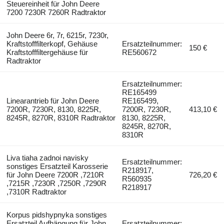
Steuereinheit für John Deere
7200 7230R 7260R Radtraktor
John Deere 6r, 7r, 6215r, 7230r,
Kraftstofffilterkopf, Gehäuse
Ersatzteilnummer:
150 €
Kraftstofffiltergehäuse für
RE560672
Radtraktor
Ersatzteilnummer:
RE165499
Linearantrieb für John Deere
RE165499,
7200R, 7230R, 8130, 8225R,
7200R, 7230R,
413,10 €
8245R, 8270R, 8310R Radtraktor
8130, 8225R,
8245R, 8270R,
8310R
Liva tiaha zadnoi navisky
Ersatzteilnummer:
sonstiges Ersatzteil Karosserie
R218917,
für John Deere 7200R ,7210R
726,20 €
R560935
,7215R ,7230R ,7250R ,7290R
R218917
,7310R Radtraktor
Korpus pidshypnyka sonstiges
Ersatzteil Aufhängung für John
Ersatzteilnummer: