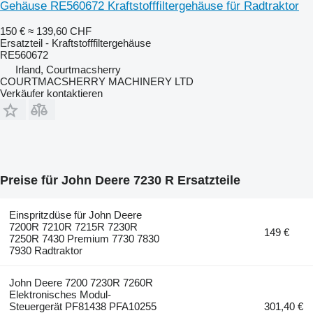
Gehäuse RE560672 Kraftstofffiltergehäuse für Radtraktor
150 €
≈ 139,60 CHF
Ersatzteil - Kraftstofffiltergehäuse
RE560672
Irland, Courtmacsherry
COURTMACSHERRY MACHINERY LTD
Verkäufer kontaktieren
Preise für John Deere 7230 R Ersatzteile
Einspritzdüse für John Deere
7200R 7210R 7215R 7230R
149 €
7250R 7430 Premium 7730 7830
7930 Radtraktor
John Deere 7200 7230R 7260R
Elektronisches Modul-
Steuergerät PF81438 PFA10255
301,40 €