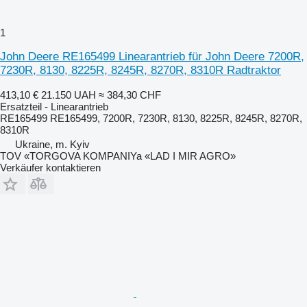
1
John Deere RE165499 Linearantrieb für John Deere 7200R,
7230R, 8130, 8225R, 8245R, 8270R, 8310R Radtraktor
413,10 €
21.150 UAH
≈ 384,30 CHF
Ersatzteil - Linearantrieb
RE165499 RE165499, 7200R, 7230R, 8130, 8225R, 8245R, 8270R,
8310R
Ukraine, m. Kyiv
TOV «TORGOVA KOMPANIYa «LAD I MIR AGRO»
Verkäufer kontaktieren