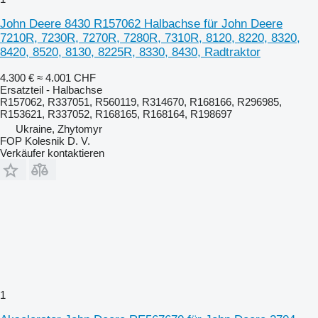
John Deere 8430 R157062 Halbachse für John Deere
7210R, 7230R, 7270R, 7280R, 7310R, 8120, 8220, 8320,
8420, 8520, 8130, 8225R, 8330, 8430, Radtraktor
4.300 €
≈ 4.001 CHF
Ersatzteil - Halbachse
R157062, R337051, R560119, R314670, R168166, R296985,
R153621, R337052, R168165, R168164, R198697
Ukraine, Zhytomyr
FOP Kolesnik D. V.
Verkäufer kontaktieren
1