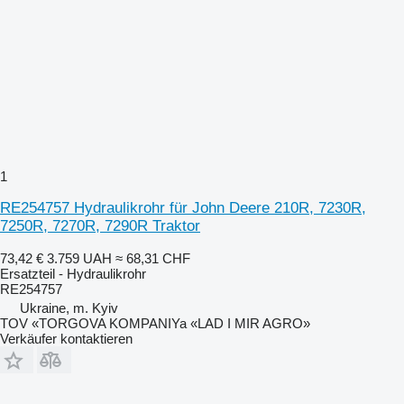
1
RE254757 Hydraulikrohr für John Deere 210R, 7230R,
7250R, 7270R, 7290R Traktor
73,42 €
3.759 UAH
≈ 68,31 CHF
Ersatzteil - Hydraulikrohr
RE254757
Ukraine, m. Kyiv
TOV «TORGOVA KOMPANIYa «LAD I MIR AGRO»
Verkäufer kontaktieren