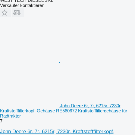
WEST TECH DIESEL SRL
Verkäufer kontaktieren
John Deere 6r, 7r, 6215r, 7230r,
Kraftstofffilterkopf, Gehäuse RE560672 Kraftstofffiltergehäuse für
Radtraktor
7
John Deere 6r, 7r, 6215r, 7230r, Kraftstofffilterkopf,