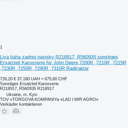
1
Liva tiaha zadnoi navisky R218917, R560935 sonstiges
Ersatzteil Karosserie für John Deere 7200R ,7210R ,7215R
,7230R ,7250R ,7290R ,7310R Radtraktor
726,20 €
37.180 UAH
≈ 675,60 CHF
Sonstiges Ersatzteil Karosserie
R218917, R560935 R218917
Ukraine, m. Kyiv
TOV «TORGOVA KOMPANIYa «LAD I MIR AGRO»
Verkäufer kontaktieren