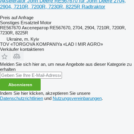
Akselerator John Deere RE567670 für John Deere 2704,
2904, 7210R, 7200R, 7230R, 8225R Radtraktor
Preis auf Anfrage
Sonstiges Ersatzteil Motor
RE567670 Акселератор RE567670, 2704, 2904, 7210R, 7200R,
7230R, 8225R
Ukraine, m. Kyiv
TOV «TORGOVA KOMPANIYa «LAD I MIR AGRO»
Verkäufer kontaktieren
Melden Sie sich hier an, um neue Angebote aus dieser Kategorie zu
erhalten
Abonnieren
Indem Sie hier klicken, akzeptieren Sie unsere
Datenschutzrichtlinien
und
Nutzungsvereinbarungen
.