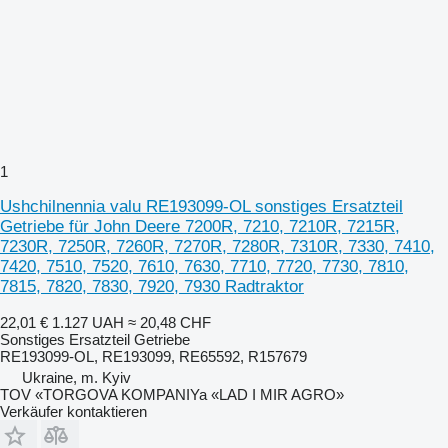
1
Ushchilnennia valu RE193099-OL sonstiges Ersatzteil
Getriebe für John Deere 7200R, 7210, 7210R, 7215R,
7230R, 7250R, 7260R, 7270R, 7280R, 7310R, 7330, 7410,
7420, 7510, 7520, 7610, 7630, 7710, 7720, 7730, 7810,
7815, 7820, 7830, 7920, 7930 Radtraktor
22,01 €
1.127 UAH
≈ 20,48 CHF
Sonstiges Ersatzteil Getriebe
RE193099-OL, RE193099, RE65592, R157679
Ukraine, m. Kyiv
TOV «TORGOVA KOMPANIYa «LAD I MIR AGRO»
Verkäufer kontaktieren