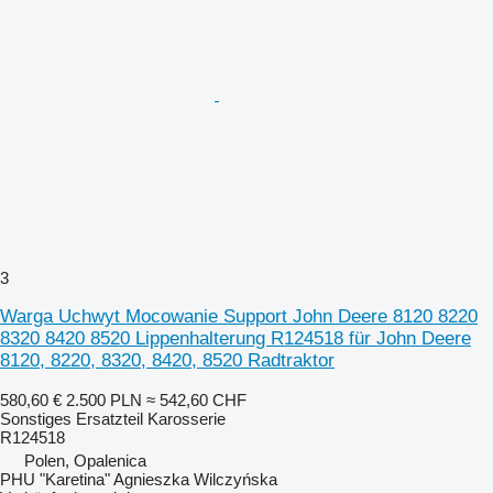
3
Warga Uchwyt Mocowanie Support John Deere 8120 8220
8320 8420 8520 Lippenhalterung R124518 für John Deere
8120, 8220, 8320, 8420, 8520 Radtraktor
580,60 €
2.500 PLN
≈ 542,60 CHF
Sonstiges Ersatzteil Karosserie
R124518
Polen, Opalenica
PHU "Karetina" Agnieszka Wilczyńska