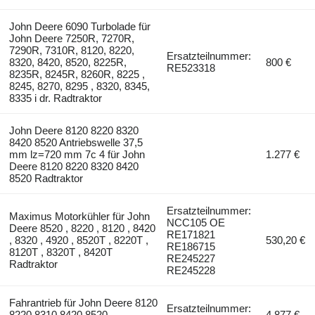
John Deere 6090 Turbolade für
John Deere 7250R, 7270R,
7290R, 7310R, 8120, 8220,
Ersatzteilnummer:
8320, 8420, 8520, 8225R,
800 €
RE523318
8235R, 8245R, 8260R, 8225 ,
8245, 8270, 8295 , 8320, 8345,
8335 i dr. Radtraktor
John Deere 8120 8220 8320
8420 8520 Antriebswelle 37,5
mm lz=720 mm 7c 4 für John
1.277 €
Deere 8120 8220 8320 8420
8520 Radtraktor
Ersatzteilnummer:
Maximus Motorkühler für John
NCC105 OE
Deere 8520 , 8220 , 8120 , 8420
RE171821
, 8320 , 4920 , 8520T , 8220T ,
530,20 €
RE186715
8120T , 8320T , 8420T
RE245227
Radtraktor
RE245228
Fahrantrieb für John Deere 8120
Ersatzteilnummer:
8220 8310 8420 8520
4.877 €