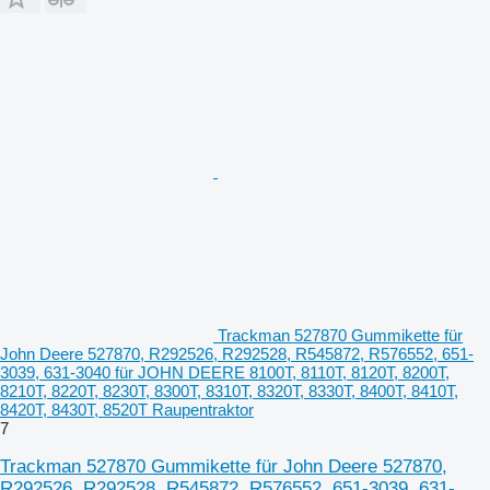
Trackman 527870 Gummikette für
John Deere 527870, R292526, R292528, R545872, R576552, 651-
3039, 631-3040 für JOHN DEERE 8100T, 8110T, 8120T, 8200T,
8210T, 8220T, 8230T, 8300T, 8310T, 8320T, 8330T, 8400T, 8410T,
8420T, 8430T, 8520T Raupentraktor
7
Trackman 527870 Gummikette für John Deere 527870,
R292526, R292528, R545872, R576552, 651-3039, 631-