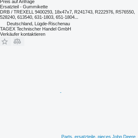
Preis auf Anfrage
Ersatzteil - Gummikette
DRB / TREXELL 9400293, 18x47x7, R241743, R222976, R576550,
528240, 613540, 631-1803, 651-1804...
Deutschland, Lügde-Rischenau
TAGEX Technischer Handel GmbH
Verkäufer kontaktieren
Parts, ersatzteile, pieces John Deere