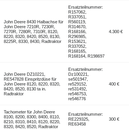
Ersatzteilnummer:
R157062,
R337051,
John Deere 8430 Halbachse für
R560119,
John Deere 7210R, 7230R,
R314670,
7270R, 7280R, 7310R, 8120,
R168166,
4.300 €
8220, 8320, 8420, 8520, 8130,
R296985,
8225R, 8330, 8430, Radtraktor
R153621,
R337052,
R168165,
R168164, R198697
Ersatzteilnummer:
John Deere DZ10221,
Dz100221,
RE547828 Einspritzdüse für
se501947,
John Deere 8120, 8220, 8320,
re529152,
400 €
8420, 8520, 8130 ta in.
re531492,
Radtraktor
re546753,
re546776
Tachometer für John Deere
Ersatzteilnummer:
8100, 8200, 8300, 8400, 8110,
RE229325,
300 €
8210, 8310, 8410, 8120, 8220,
RE63458
8320, 8420, 8520, Radtraktor