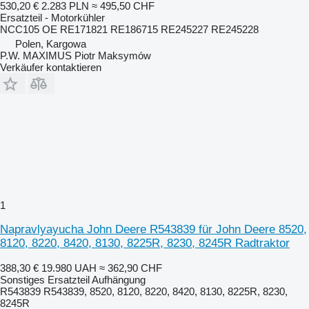
530,20 €
2.283 PLN
≈ 495,50 CHF
Ersatzteil - Motorkühler
NCC105 OE RE171821 RE186715 RE245227 RE245228
Polen, Kargowa
P.W. MAXIMUS Piotr Maksymów
Verkäufer kontaktieren
1
Napravlyayucha John Deere R543839 für John Deere 8520,
8120, 8220, 8420, 8130, 8225R, 8230, 8245R Radtraktor
388,30 €
19.980 UAH
≈ 362,90 CHF
Sonstiges Ersatzteil Aufhängung
R543839 R543839, 8520, 8120, 8220, 8420, 8130, 8225R, 8230,
8245R