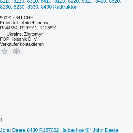
8110, 8210, 8310, 8410, 8120, 8220, 8320, 8420, 8520,
8130, 8230, 8330, 8430 Radtraktor
900 €
≈ 841 CHF
Ersatzteil - Antriebsachse
R344654, R297911, R135991
Ukraine, Zhytomyr
FOP Kolesnik D. V.
Verkäufer kontaktieren
1
John Deere 8430 R157062 Halbachse für John Deere