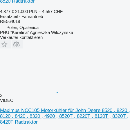
8520 Radtraktor
4.877 €
21.000 PLN
≈ 4.557 CHF
Ersatzteil - Fahrantrieb
RE564018
Polen, Opalenica
PHU "Karetina" Agnieszka Wilczyńska
Verkäufer kontaktieren
2
VIDEO
Maximus NCC105 Motorkühler für John Deere 8520 , 8220 ,
8120 , 8420 , 8320 , 4920 , 8520T , 8220T , 8120T , 8320T ,
8420T Radtraktor