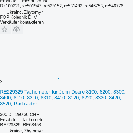
Ersatzteil - Einspritzdüse
Dz100221, se501947, re529152, re531492, re546753, re546776
Ukraine, Zhytomyr
FOP Kolesnik D. V.
Verkäufer kontaktieren
2
RE229325 Tachometer für John Deere 8100, 8200, 8300,
8400, 8110, 8210, 8310, 8410, 8120, 8220, 8320, 8420,
8520, Radtraktor
300 €
≈ 280,30 CHF
Ersatzteil - Tachometer
RE229325, RE63458
Ukraine, Zhytomyr