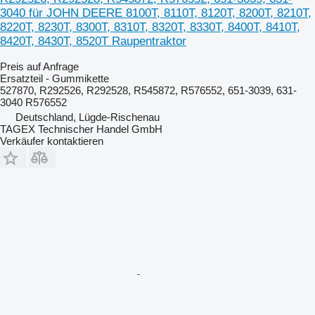
3040 für JOHN DEERE 8100T, 8110T, 8120T, 8200T, 8210T,
8220T, 8230T, 8300T, 8310T, 8320T, 8330T, 8400T, 8410T,
8420T, 8430T, 8520T Raupentraktor
Preis auf Anfrage
Ersatzteil - Gummikette
527870, R292526, R292528, R545872, R576552, 651-3039, 631-
3040 R576552
Deutschland, Lügde-Rischenau
TAGEX Technischer Handel GmbH
Verkäufer kontaktieren