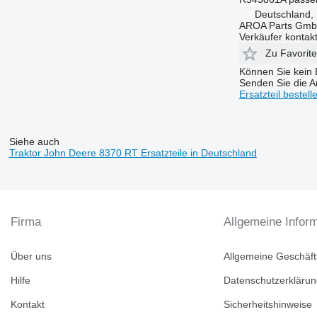
6400
8150
Deutschland,
6410
8220
AROA Parts Gm
Verkäufer kontak
6420 S
8240
Zu Favorit
6430 Premium
8250
Können Sie kein E
6506
8280
Senden Sie die An
6510
8480
Ersatzteil bestell
6520
8650
6530
8660
6600
8670
Siehe auch
Traktor John Deere 8370 RT Ersatzteile in Deutschland
6610
8690
6620
8737
6630
6710
Firma
Allgemeine Infor
6800
6810
Über uns
Allgemeine Geschäf
6820
6830
Hilfe
Datenschutzerkläru
6900
Kontakt
Sicherheitshinweise
6910