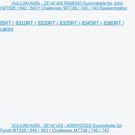
VULCAN AGRI - 25"x6"x59 R568320 Gummikette für John
MT938 / 940 / 943 • Challenger MT738 / 740 / 743 Raupentraktor
5RT / 8310RT / 8320RT / 8335RT / 8345RT / 8360RT /
raktor
VULCAN AGRI - 30"x6"x59 - A30AY03310 Gummikette für
endt MT938 / 940 / 943 • Challenger MT738 / 740 / 743