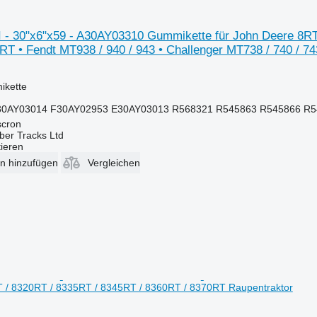
 30"x6"x59 - A30AY03310 Gummikette für John Deere 8RT 
T • Fendt MT938 / 940 / 943 • Challenger MT738 / 740 / 74
ikette
30AY03014 F30AY02953 E30AY03013 R568321 R545863 R545866 R
scron
ber Tracks Ltd
tieren
en hinzufügen
Vergleichen
 / 8320RT / 8335RT / 8345RT / 8360RT / 8370RT Raupentraktor