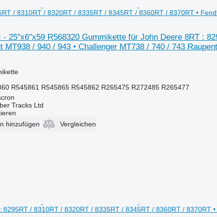
RT / 8310RT / 8320RT / 8335RT / 8345RT / 8360RT / 8370RT • Fendt 
 25"x6"x59 R568320 Gummikette für John Deere 8RT : 829
 MT938 / 940 / 943 • Challenger MT738 / 740 / 743 Raupent
ikette
860 R545861 R545865 R545862 R265475 R272485 R265477
scron
ber Tracks Ltd
tieren
en hinzufügen
Vergleichen
 8295RT / 8310RT / 8320RT / 8335RT / 8345RT / 8360RT / 8370RT • F