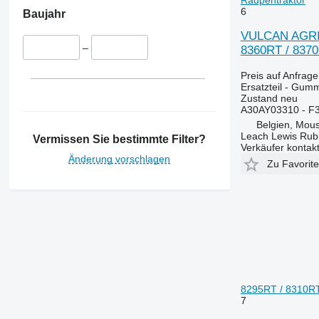
Puma
3340
4355
6
Baujahr
Quadtrac
3350
5425
VULCAN AGRI -
STX
3400
5435
–
8360RT / 8370R
Steiger
3415
5440
3420
5445
Preis auf Anfrage
Ersatzteil - Gumm
3640
5450
Zustand
neu
3650
5455
A30AY03310 - F
3720
5460
Belgien, Mou
Leach Lewis Rub
Vermissen Sie bestimmte Filter?
3800
5465
Verkäufer kontak
4040
5610
Änderung vorschlagen
Zu Favorit
4055
5611
4650
5612
4720
5711
4755
5712
5055 E
5713
5070 M
6140
5075
6150
8295RT / 8310RT
5080
6170
5075 E
7
5085 M
6180
5075 M
5080 M