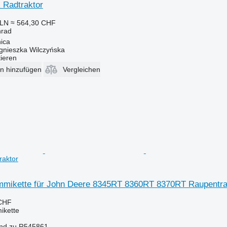
 Radtraktor
PLN
≈ 564,30 CHF
nrad
ica
gnieszka Wilczyńska
tieren
en hinzufügen
Vergleichen
aktor
mikette für John Deere 8345RT 8360RT 8370RT Raupentra
 CHF
ikette
nd zu R545861