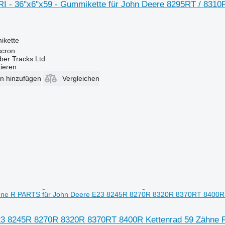
 - 36"x6"x59 - Gummikette für John Deere 8295RT / 8310
ikette
scron
ber Tracks Ltd
tieren
en hinzufügen
Vergleichen
hne R PARTS für John Deere E23 8245R 8270R 8320R 8370RT 8400R 
23 8245R 8270R 8320R 8370RT 8400R Kettenrad 59 Zähne 