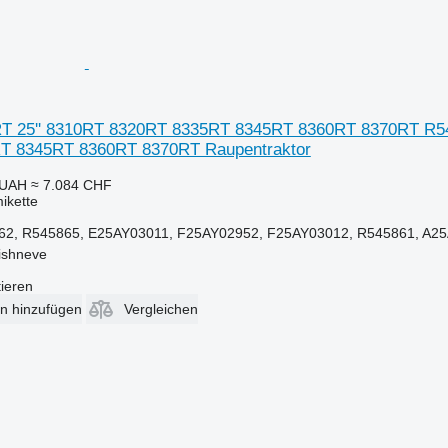
T 25'' 8310RT 8320RT 8335RT 8345RT 8360RT 8370RT R54
T 8345RT 8360RT 8370RT Raupentraktor
 UAH
≈ 7.084 CHF
ikette
62, R545865, E25AY03011, F25AY02952, F25AY03012, R545861, A25
ishneve
tieren
en hinzufügen
Vergleichen