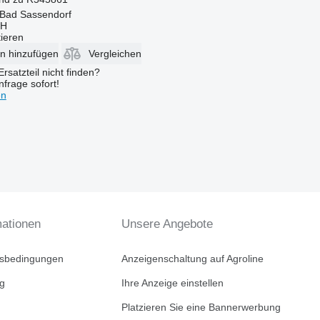
 Bad Sassendorf
bH
tieren
en hinzufügen
Vergleichen
rsatzteil nicht finden?
frage sofort!
en
mationen
Unsere Angebote
tsbedingungen
Anzeigenschaltung auf Agroline
ng
Ihre Anzeige einstellen
Platzieren Sie eine Bannerwerbung