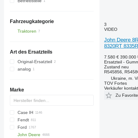
Betriebsteile
Ketten
sonstige Ersatzteile Aufhängung
Kettenräder
Gummiketten
Fahrzeugkategorie
3
VIDEO
Traktoren
Radtraktoren
John Deere 8R
8320RT 8335R
Raupentraktoren
Art des Ersatzteils
7.580 €
390.000
Original-Ersatzteil
Ersatzteil - Gumm
Zustand
neu
analog
R545856, R5458
Ukraine, m. V
TOV Fortes
Verkäufer kontak
Marke
Zu Favorit
Case IH
S series
Fendt
T series
310
450
735
MT
Ares
990
BF
Agrofarm
Ford
500
950
Arion
995
D-series
Agroplus
F-series
760
180-90
John Deere
535
C-series
Atles
Agrostar
Katana
860
500
2000
Major
150
906
844
SXG
86