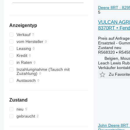
7140
County
1630
575
Deere 8RT : 8295
5
7210
Dexta
1640
590
7220
E-series
1950
595
VULCAN AGRI -
Anzeigentyp
7230
F-series
2026 R
675
8370RT • Fendt
7240
L-series
2030
690
Verkauf
Preis auf Anfrage
7250
TW
2054
698
vom Hersteller
Ersatzteil - Gumm
Zustand
neu
CS
2130
2640
Leasing
R568320 ▪ R545
CVX
2140
3060
Kredit
Belgien, Mou
Farmall
2520
3070
in Raten
Leach Lewis Rub
Verkäufer kontak
International
2650
3080
Inzahlungnahme (Tausch mit
Zuzahlung)
Zu Favorit
JX
2850
3085
Austausch
Luxxum
3040
3095
MX
3045 R
3640
MXM
3050
3645
Zustand
MXU
3130
4235
neu
Magnum
3140
4245
gebraucht
Maxxum
3200
4255
Optum
3320
4345
John Deere 8RT :
Raupentraktor