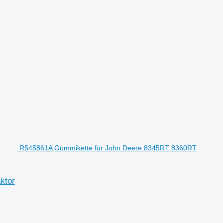
R545861A Gummikette für John Deere 8345RT 8360RT
ktor