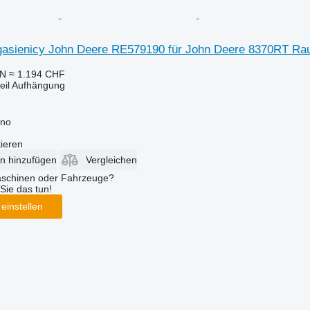
asienicy John Deere RE579190 für John Deere 8370RT Rau
LN
≈ 1.194 CHF
teil Aufhängung
bno
tieren
en hinzufügen
Vergleichen
aschinen oder Fahrzeuge?
Sie das tun!
einstellen