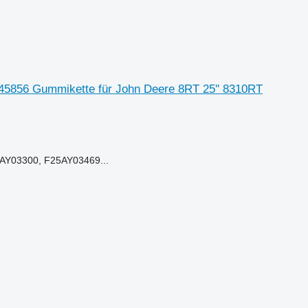
5856 Gummikette für John Deere 8RT 25'' 8310RT
AY03300, F25AY03469...