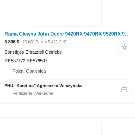
Rama Głowna John Deere 9420RX 9470RX 9520RX 9620RX Rama Głowna RE587772 RE578507 für John Deere 9420RX, 9470RX, 9520RX ,9620RX Raupentraktor
5.806 €
25.000 PLN
≈ 5.426 CHF
Sonstiges Ersatzteil Getriebe
RE587772 RE578507
Polen, Opalenica
PHU "Karetina" Agnieszka Wilczyńska