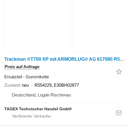
Trackman ®T700 XP mit ARMORLUG® AG 617080 R554229 Gummikette für John Deere 9RX 490, 9RX 540, 9RX 590, 9RX 640, 9470RX, 9520RX, 9570RX, 9620RX Raupentraktor
Preis auf Anfrage
Ersatzteil - Gummikette
Zustand
neu
R554229, E30BH02877
Deutschland, Lügde-Rischenau
TAGEX Technischer Handel GmbH