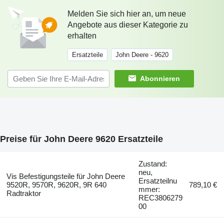
Melden Sie sich hier an, um neue
Angebote aus dieser Kategorie zu
erhalten
Ersatzteile
John Deere - 9620
Abonnieren
Preise für John Deere 9620 Ersatzteile
Zustand:
neu,
Vis Befestigungsteile für John Deere
Ersatzteilnu
9520R, 9570R, 9620R, 9R 640
789,10 €
mmer:
Radtraktor
REC3806279
00