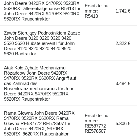
John Deere 9420RX 9470RX 9520RX
Ersatzteilnu
9620RX Differentialgehäuse R5413 für
mmer:
1.742 €
John Deere 9420RX 9470RX 9520RX
R5413
9620RX Raupentraktor
Zawór Sterujący Podnośnikiem Zacze
John Deere 9120 9220 9320 9420
9520 9620 Hubsteuerventil für John
2.322 €
Deere 9120 9220 9320 9420 9520
9620 Radtraktor
Atak Koło Zębate Mechanizmu
Różańcow John Deere 9420RX
9470RX 9520RX 9620RX Angriff auf
das Zahnrad des
3.484 €
Rosenkranzmechanismus für John
Deere 9420RX 9470RX 9520RX
9620RX Raupentraktor
Rama Głowna John Deere 9420RX
Ersatzteilnu
9470RX 9520RX 9620RX Rama
mmer:
Głowna RE587772 RE578507 für
5.806 €
RE587772
John Deere 9420RX, 9470RX,
RE578507
9520RX ,9620RX Raupentraktor