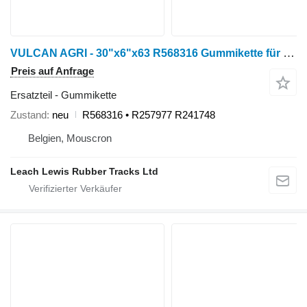
VULCAN AGRI - 30"x6"x63 R568316 Gummikette für John Deere 9000T : 9300T / 9320T / 9400T / 9420T / 9520T / 9620T Raupentraktor
Preis auf Anfrage
Ersatzteil - Gummikette
Zustand
neu
R568316 • R257977 R241748
Belgien, Mouscron
Leach Lewis Rubber Tracks Ltd