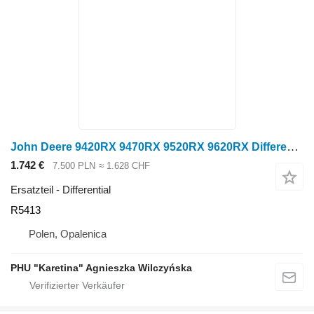
John Deere 9420RX 9470RX 9520RX 9620RX Differentialgehäuse R5413 für John Deere 9420RX 9470RX 9520RX 9620RX Raupentraktor
1.742 €
7.500 PLN
≈ 1.628 CHF
Ersatzteil - Differential
R5413
Polen, Opalenica
PHU "Karetina" Agnieszka Wilczyńska