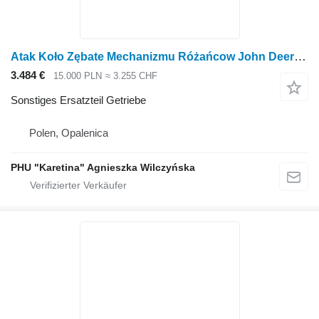
Atak Koło Zębate Mechanizmu Różańcow John Deere 9420RX 9470RX 9520RX 9620RX Angriff auf das Zahnrad des Rosenkranzmechanismus für John Deere 9420RX 9470RX 9520RX 9620RX Raupentraktor
3.484 €
15.000 PLN
≈ 3.255 CHF
Sonstiges Ersatzteil Getriebe
Polen, Opalenica
PHU "Karetina" Agnieszka Wilczyńska