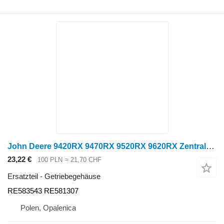
John Deere 9420RX 9470RX 9520RX 9620RX Zentralgehäuse RE583543 Getriebegehäuse für John Deere 9420RX, 9470RX, 9520RX, 9620RX Raupentraktor
23,22 €
100 PLN
≈ 21,70 CHF
Ersatzteil - Getriebegehäuse
RE583543 RE581307
Polen, Opalenica