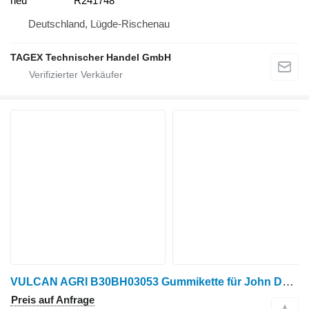
neu
R241748
Deutschland, Lügde-Rischenau
TAGEX Technischer Handel GmbH
VULCAN AGRI B30BH03053 Gummikette für John Deere 9470RX / 9520RX / 9570RX / 9620RX / 9470RX Scraper Special / 9520RX Scraper Special / 9570RXScraper Special Kompakttraktor
Preis auf Anfrage