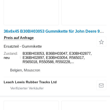
36x6x45 B30BH03053 Gummikette für John Deere 9RX - 9470RX 9520RX 9570RX 9620RX 9470RX Scraper Special 9520RX Scraper Special 9570RX Scraper Special Raupentraktor
Preis auf Anfrage
Ersatzteil - Gummikette
Zustand
B30BH03053, B36BH03047, E30BH02877,
neu
E36BH02897, E30BH03054, R565017,
R565018, R550588, R550228,...
Belgien, Mouscron
Leach Lewis Rubber Tracks Ltd