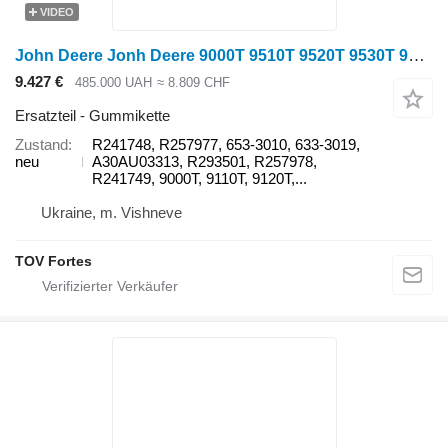
VIDEO
John Deere Jonh Deere 9000T 9510T 9520T 9530T 9540T Gusenitsya 30"x7"x54 ( R241748 Gummikette für John Deere 9000T 9110T 9120T 9130T 9140T 9200T 9210T 9220T 9230T 9240T 9300T 9310T 9320T 9330T 9340T 9400T 9410T 9420T 9430T 9440T 9500T 9510T 9520T 9530T 9540T 9600T 9610T 9620T 9630T 9640T Raupentraktor
9.427 €
485.000 UAH
≈ 8.809 CHF
Ersatzteil - Gummikette
Zustand
R241748, R257977, 653-3010, 633-3019,
neu
A30AU03313, R293501, R257978,
R241749, 9000T, 9110T, 9120T,...
Ukraine, m. Vishneve
TOV Fortes