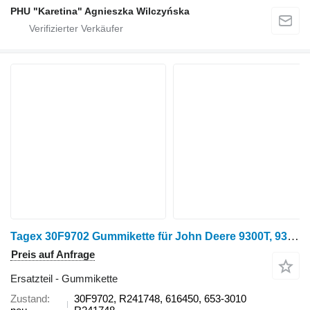
PHU "Karetina" Agnieszka Wilczyńska
Tagex 30F9702 Gummikette für John Deere 9300T, 9320T, 9400T, 9420T, 9520T, 9620T Raupentraktor
Preis auf Anfrage
Ersatzteil - Gummikette
Zustand
30F9702, R241748, 616450, 653-3010