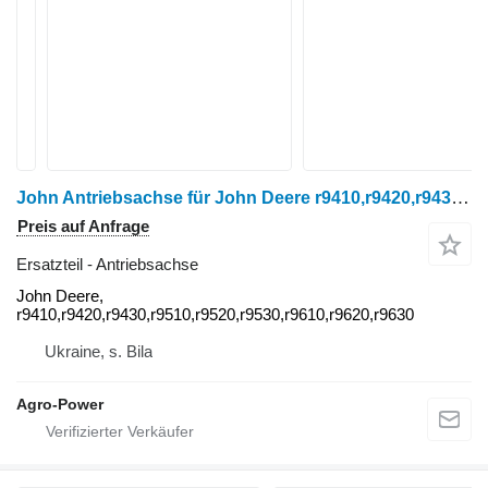
John Antriebsachse für John Deere r9410,r9420,r9430,r9510,r9520,r9530,r9610,r9620,r9630 Radtraktor
Preis auf Anfrage
Ersatzteil - Antriebsachse
John Deere,
r9410,r9420,r9430,r9510,r9520,r9530,r9610,r9620,r9630
Ukraine, s. Bila
Agro-Power