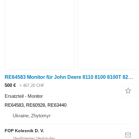
RE64583 Monitor für John Deere 8110 8100 8100T 8200 8210 8200T 8120 8110T 9620 9120 9200 9100 9320 9220 9300 8520 9520 9420 9400 8300 8320 8310T 8300T 8310 8220 8210T 8400T 8400 8410 8410T 8420 Radtraktor
500 €
≈ 467,20 CHF
Ersatzteil - Monitor
RE64583, RE60928, RE63440
Ukraine, Zhytomyr
FOP Kolesnik D. V.