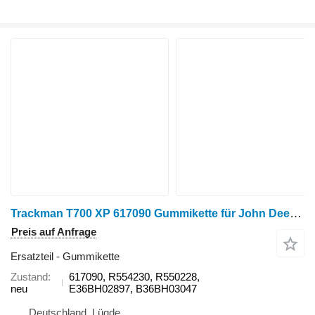
Trackman T700 XP 617090 Gummikette für John Deere 9470RX, 9520RX, 9570RX, 9620RX, 9RX 490, 9RX 540, 9RX 590, 9RX 640 Raupentraktor
Preis auf Anfrage
Ersatzteil - Gummikette
Zustand
617090, R554230, R550228,
neu
E36BH02897, B36BH03047
Deutschland, Lügde