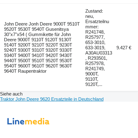
Zustand:
neu,
Ersatzteilnu
John Deere Jonh Deere 9000T 9510T
mmer:
9520T 9530T 9540T Gusenitsya
R241748,
30"x7"x54 ( Gummikette für John
R257977,
Deere 9000T 9110T 9120T 9130T
653-3010,
9140T 9200T 9210T 9220T 9230T
633-3019,
9.427 €
9240T 9300T 9310T 9320T 9330T
A30AU03313
9340T 9400T 9410T 9420T 9430T
, R293501,
9440T 9500T 9510T 9520T 9530T
R257978,
9540T 9600T 9610T 9620T 9630T
R241749,
9640T Raupentraktor
9000T,
9110T,
9120T,...
Siehe auch
Traktor John Deere 9620 Ersatzteile in Deutschland