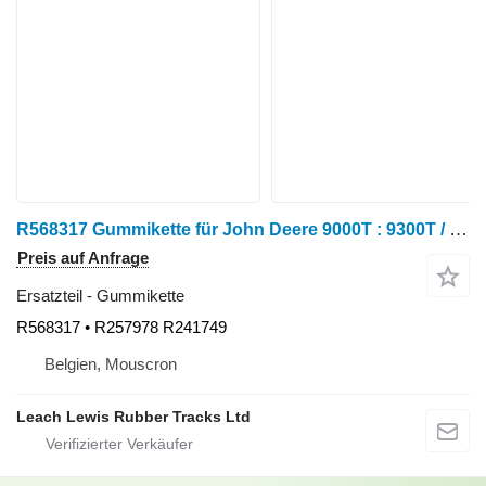
R568317 Gummikette für John Deere 9000T : 9300T / 9320T / 9400T / 9420T / 9520T / 9620T Raupentraktor
Preis auf Anfrage
Ersatzteil - Gummikette
R568317 • R257978 R241749
Belgien, Mouscron
Leach Lewis Rubber Tracks Ltd