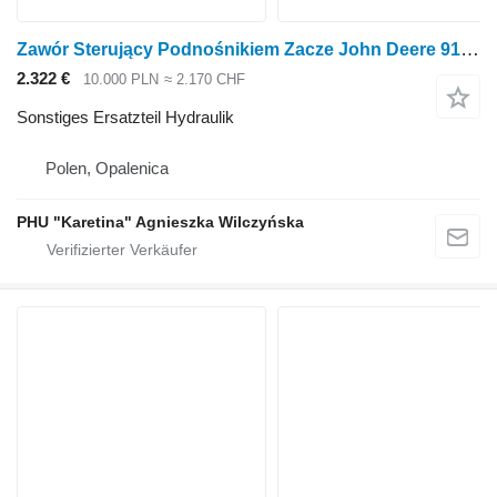
Zawór Sterujący Podnośnikiem Zacze John Deere 9120 9220 9320 9420 9520 9620 Hubsteuerventil für John Deere 9120 9220 9320 9420 9520 9620 Radtraktor
2.322 €
10.000 PLN
≈ 2.170 CHF
Sonstiges Ersatzteil Hydraulik
Polen, Opalenica
PHU "Karetina" Agnieszka Wilczyńska