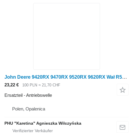
John Deere 9420RX 9470RX 9520RX 9620RX Wał R555084 Antriebswelle für John Deere 9420RX 9470RX 9520RX 9620RX Radtraktor
23,22 €
100 PLN
≈ 21,70 CHF
Ersatzteil - Antriebswelle
Polen, Opalenica
PHU "Karetina" Agnieszka Wilczyńska