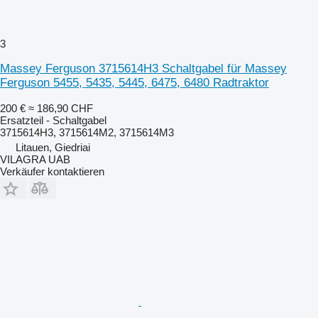
3
Massey Ferguson 3715614H3 Schaltgabel für Massey
Ferguson 5455, 5435, 5445, 6475, 6480 Radtraktor
200 €
≈ 186,90 CHF
Ersatzteil - Schaltgabel
3715614H3, 3715614M2, 3715614M3
Litauen, Giedriai
VILAGRA UAB
Verkäufer kontaktieren