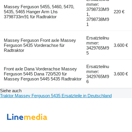
mmer:
Massey Ferguson 5455, 5460, 5470,
3798733M9
5435, 5465 Hanger Arm Lhs
220 €
1,
3798733m91 für Radtraktor
3798738M9
1
Ersatzteilnu
Massey Ferguson Front axle Massey
mmer:
Ferguson 5435 Vorderachse für
3.600 €
3429765M9
Radtraktor
5
Ersatzteilnu
Front axle Dana Vorderachse Massey
mmer:
Ferguson 5445 Dana 720/520 für
3.600 €
3429765M9
Massey Ferguson 5445 5435 Radtraktor
6
Siehe auch
Traktor Massey Ferguson 5435 Ersatzteile in Deutschland