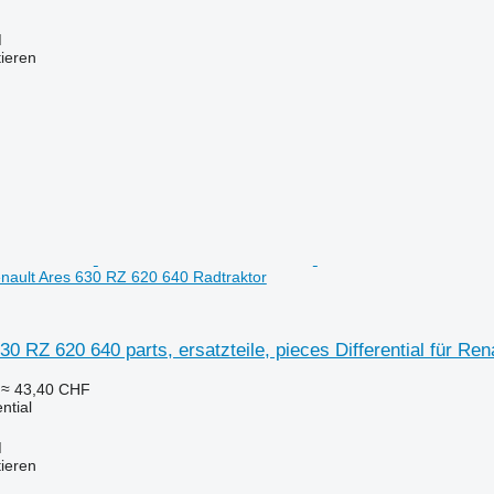
M
tieren
Renault Ares 630 RZ 620 640 Radtraktor
30 RZ 620 640 parts, ersatzteile, pieces Differential für Re
≈ 43,40 CHF
ential
M
tieren