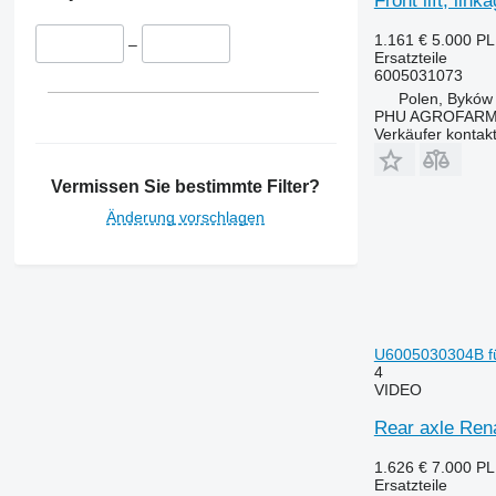
Front lift, li
Quadtrac
3350
5425
STX
3400
5435
1.161 €
5.000 P
–
Steiger
3415
5440
Ersatzteile
6005031073
3420
5445
Polen, Byków
3640
5450
PHU AGROFAR
Verkäufer kontak
3650
5455
3720
5460
Vermissen Sie bestimmte Filter?
3800
5465
4040
5610
Änderung vorschlagen
4055
5611
4650
5612
4720
5711
4755
5712
5055 E
5713
U6005030304B fü
4
5070 M
6140
VIDEO
5075
6150
Rear axle Ren
5080
6170
5085 M
6180
1.626 €
7.000 P
5090
6190
Ersatzteile