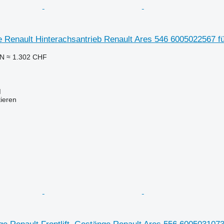
ve Renault Hinterachsantrieb Renault Ares 546 6005022567 f
LN
≈ 1.302 CHF
M
tieren