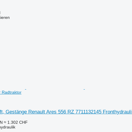
M
tieren
r Radtraktor
ift, Gestänge Renault Ares 556 RZ 7711132145 Fronthydrauli
LN
≈ 1.302 CHF
hydraulik