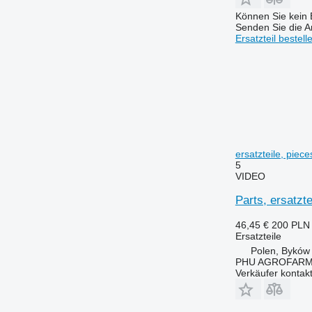
6410
8220
Können Sie kein E
6420 S
8240
Senden Sie die An
6430 Premium
8250
Ersatzteil bestell
6506
8280
6510
8480
6520
8650
6530
8660
6600
8670
6610
8690
6620
8737
ersatzteile, piec
5
6630
VIDEO
6710
Parts, ersatzt
6800
6810
46,45 €
200 PLN
6820
Ersatzteile
Polen, Byków
6830
PHU AGROFAR
6900
Verkäufer kontak
6910
6920