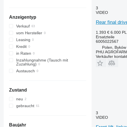
7210
Dexta
1640
590
3
7220
E-series
1950
595
VIDEO
Anzeigentyp
7230
F-series
2026 R
675
Rear final dri
7240
L-series
2030
690
Verkauf
1.393 €
6.000 P
7250
TW
2054
698
vom Hersteller
Ersatzteile
CS
2130
2640
Leasing
6005022567
CVX
2140
3060
Kredit
Polen, Byków
PHU AGROFAR
Farmall
2520
3070
in Raten
Verkäufer kontak
International
2650
3080
Inzahlungnahme (Tausch mit
Zuzahlung)
JX
2850
3085
Austausch
Luxxum
3040
3095
MX
3045 R
3640
MXM
3050
3645
Zustand
MXU
3130
4235
neu
Magnum
3140
4245
gebraucht
Maxxum
3200
4255
3
Optum
3320
4345
VIDEO
Puma
3340
4355
Baujahr