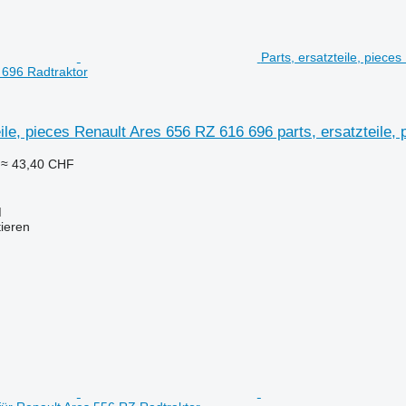
Parts, ersatzteile, piece
 696 Radtraktor
eile, pieces Renault Ares 656 RZ 616 696 parts, ersatzteile,
≈ 43,40 CHF
M
tieren