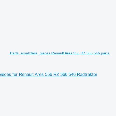
Parts, ersatzteile, pieces Renault Ares 556 RZ 566 546 parts,
 pieces für Renault Ares 556 RZ 566 546 Radtraktor