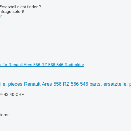
rsatzteil nicht finden?
frage sofort!
en
es für Renault Ares 556 RZ 566 546 Radtraktor
eile, pieces Renault Ares 556 RZ 566 546 parts, ersatzteile,
≈ 43,40 CHF
M
tieren