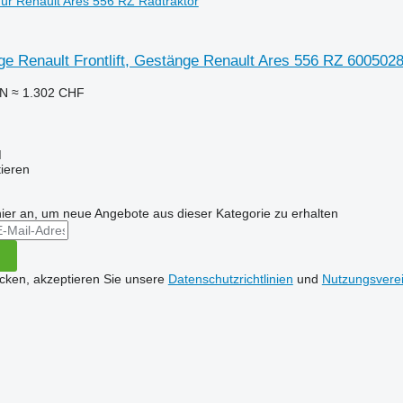
ür Renault Ares 556 RZ Radtraktor
nkage Renault Frontlift, Gestänge Renault Ares 556 RZ 60050
LN
≈ 1.302 CHF
M
tieren
hier an, um neue Angebote aus dieser Kategorie zu erhalten
icken, akzeptieren Sie unsere
Datenschutzrichtlinien
und
Nutzungsvere