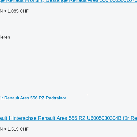
nkage Renault Frontlift, Gestänge Renault Ares 556 600503107
LN
≈ 1.085 CHF
M
tieren
r Renault Ares 556 RZ Radtraktor
ault Hinterachse Renault Ares 556 RZ U6005030304B für Re
LN
≈ 1.519 CHF