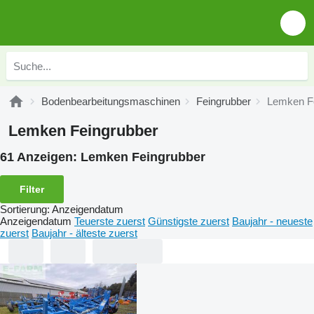
Bodenbearbeitungsmaschinen
Feingrubber
Lemken F
Lemken Feingrubber
61 Anzeigen:
Lemken Feingrubber
Filter
Sortierung
:
Anzeigendatum
Anzeigendatum
Teuerste zuerst
Günstigste zuerst
Baujahr - neueste
zuerst
Baujahr - älteste zuerst