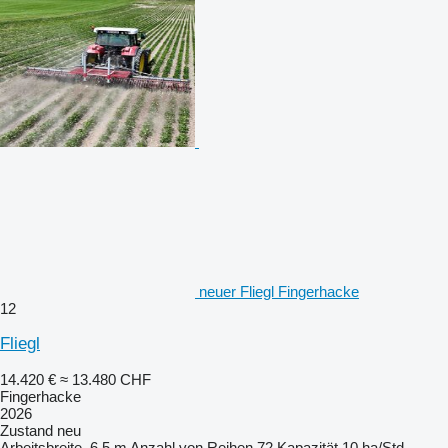
neuer Fliegl Fingerhacke
12
Fliegl
14.420 €
≈ 13.480 CHF
Fingerhacke
2026
Zustand
neu
Arbeitsbreite
6,5 m
Anzahl von Reihen
72
Kapazität
10 ha/Std.