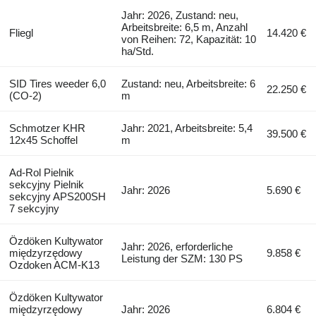
Jahr: 2026, Zustand: neu,
Arbeitsbreite: 6,5 m, Anzahl
Fliegl
14.420 €
von Reihen: 72, Kapazität: 10
ha/Std.
SID Tires weeder 6,0
Zustand: neu, Arbeitsbreite: 6
22.250 €
(CO-2)
m
Schmotzer KHR
Jahr: 2021, Arbeitsbreite: 5,4
39.500 €
12x45 Schoffel
m
Ad-Rol Pielnik
sekcyjny Pielnik
Jahr: 2026
5.690 €
sekcyjny APS200SH
7 sekcyjny
Özdöken Kultywator
Jahr: 2026, erforderliche
międzyrzędowy
9.858 €
Leistung der SZM: 130 PS
Ozdoken ACM-K13
Özdöken Kultywator
międzyrzędowy
Jahr: 2026
6.804 €