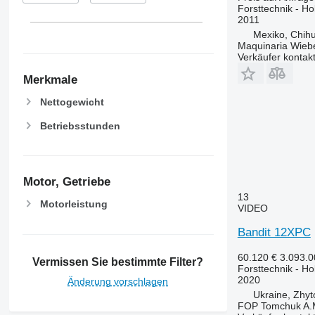
Forsttechnik - Ho
2011
Mexiko, Chih
Maquinaria Wieb
Verkäufer kontak
Merkmale
Nettogewicht
Betriebsstunden
Motor, Getriebe
13
Motorleistung
VIDEO
Bandit 12XPC
60.120 €
3.093.
Vermissen Sie bestimmte Filter?
Forsttechnik - Ho
2020
Änderung vorschlagen
Ukraine, Zhy
FOP Tomchuk A.