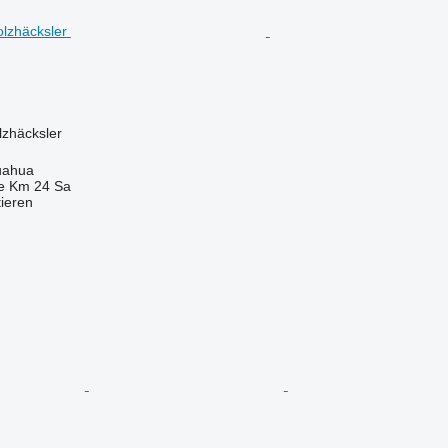
lzhäcksler
uahua
e Km 24 Sa
tieren