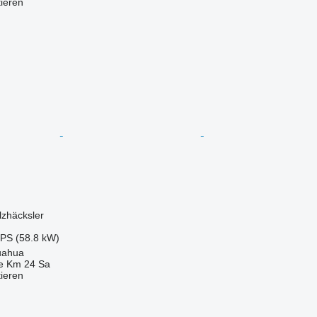
tieren
lzhäcksler
 PS (58.8 kW)
uahua
e Km 24 Sa
tieren