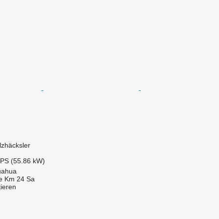
lzhäcksler
 PS (55.86 kW)
uahua
e Km 24 Sa
tieren