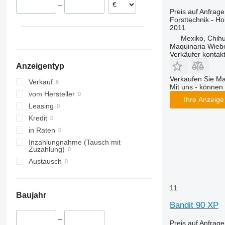
–
Preis auf Anfrage
Forsttechnik - Ho
2011
Mexiko, Chih
Maquinaria Wieb
Verkäufer kontak
Anzeigentyp
Verkaufen Sie M
Verkauf
Mit uns - können 
vom Hersteller
Ihre Anzeige 
Leasing
Kredit
in Raten
Inzahlungnahme (Tausch mit
Zuzahlung)
Austausch
11
Baujahr
Bandit 90 XP
–
Preis auf Anfrage