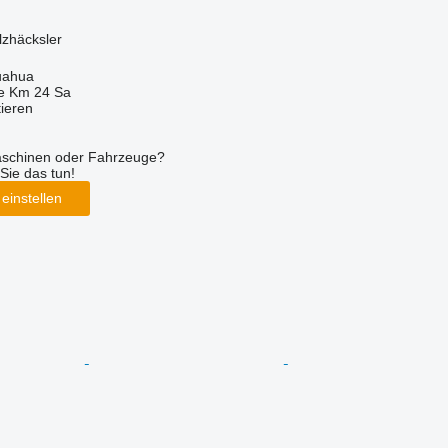
lzhäcksler
uahua
e Km 24 Sa
tieren
aschinen oder Fahrzeuge?
Sie das tun!
einstellen