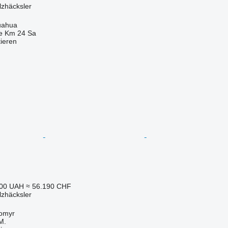
lzhäcksler
uahua
e Km 24 Sa
tieren
000 UAH
≈ 56.190 CHF
lzhäcksler
tomyr
M.