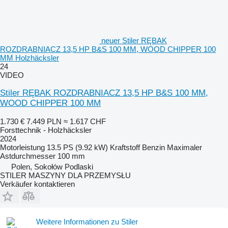
neuer Stiler RĘBAK
ROZDRABNIACZ 13,5 HP B&S 100 MM, WOOD CHIPPER 100
MM Holzhäcksler
24
VIDEO
Stiler RĘBAK ROZDRABNIACZ 13,5 HP B&S 100 MM,
WOOD CHIPPER 100 MM
1.730 €
7.449 PLN
≈ 1.617 CHF
Forsttechnik - Holzhäcksler
2024
Motorleistung
13.5 PS (9.92 kW)
Kraftstoff
Benzin
Maximaler
Astdurchmesser
100 mm
Polen, Sokołów Podlaski
STILER MASZYNY DLA PRZEMYSŁU
Verkäufer kontaktieren
Weitere Informationen zu Stiler