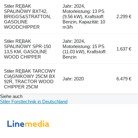
Stiler RĘBAK
Jahr: 2024,
SPALINOWY BXT42,
Motorleistung: 13 PS
BRIGGS&STRATTON,
(9.56 kW), Kraftstoff:
2.299 €
GASOLINE
Benzin, Kapazität: 10
WOODCHIPPER
m3/h
Stiler RĘBAK
Jahr: 2024,
SPALINOWY SPR-150
Motorleistung: 15 PS
1.637 €
13,5 KM, GASOLINE
(11.03 kW), Kraftstoff:
WOOD CHIPPER
Benzin
Stiler RĘBAK TARCOWY
CIĄGNIKOWY 25CM BX
Jahr: 2020
6.479 €
92R, TRACTOR WOOD
CHIPPER 25CM
Siehe auch
Stiler Forsttechnik in Deutschland