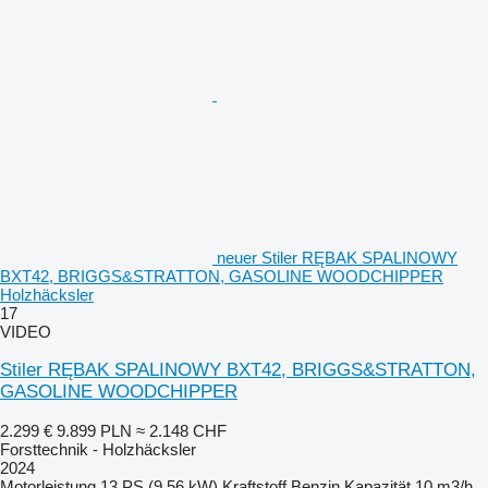
neuer Stiler RĘBAK SPALINOWY
BXT42, BRIGGS&STRATTON, GASOLINE WOODCHIPPER
Holzhäcksler
17
VIDEO
Stiler RĘBAK SPALINOWY BXT42, BRIGGS&STRATTON,
GASOLINE WOODCHIPPER
2.299 €
9.899 PLN
≈ 2.148 CHF
Forsttechnik - Holzhäcksler
2024
Motorleistung
13 PS (9.56 kW)
Kraftstoff
Benzin
Kapazität
10 m3/h