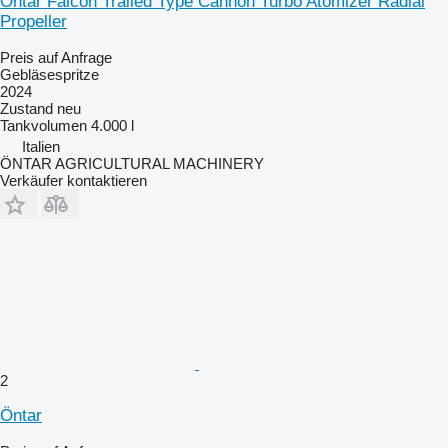
Öntar Falcon Trailed Type Cannon Turbo Atomizer Radial
Propeller
Preis auf Anfrage
Gebläsespritze
2024
Zustand
neu
Tankvolumen
4.000 l
Italien
ÖNTAR AGRICULTURAL MACHINERY
Verkäufer kontaktieren
2
Öntar