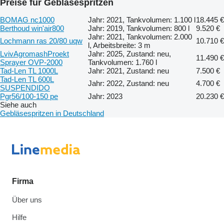
Preise für Gebläsespritzen
BOMAG nc1000
Jahr: 2021, Tankvolumen: 1.100 l
18.445 €
Berthoud win'air800
Jahr: 2019, Tankvolumen: 800 l
9.520 €
Jahr: 2021, Tankvolumen: 2.000
Lochmann ras 20/80 uqw
10.710 €
l, Arbeitsbreite: 3 m
LvivAgromashProekt
Jahr: 2025, Zustand: neu,
11.490 €
Sprayer OVP-2000
Tankvolumen: 1.760 l
Tad-Len TL 1000L
Jahr: 2021, Zustand: neu
7.500 €
Tad-Len TL 600L
Jahr: 2022, Zustand: neu
4.700 €
SUSPENDIDO
Pgr56/100-150 pe
Jahr: 2023
20.230 €
Siehe auch
Gebläsespritzen in Deutschland
Firma
Über uns
Hilfe