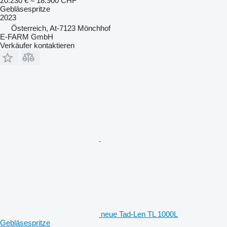
20.230 €
≈ 18.900 CHF
Gebläsespritze
2023
Österreich, At-7123 Mönchhof
E-FARM GmbH
Verkäufer kontaktieren
neue Tad-Len TL 1000L
Gebläsespritze