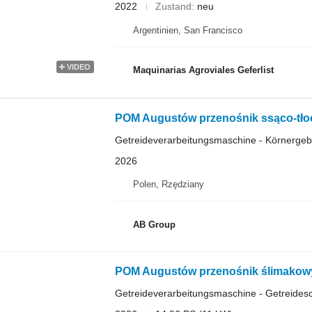
2022
Zustand
neu
Argentinien, San Francisco
VIDEO
Maquinarias Agroviales Geferlist
POM Augustów przenośnik ssąco-tłoc
Getreideverarbeitungsmaschine - Körnergeb
2026
Polen, Rzędziany
AB Group
POM Augustów przenośnik ślimakowy
Getreideverarbeitungsmaschine - Getreides