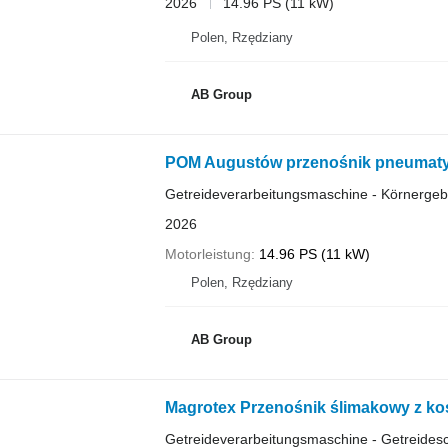
2026
14.96 PS (11 kW)
Polen, Rzędziany
AB Group
POM Augustów przenośnik pneumatyc
Getreideverarbeitungsmaschine - Körnergeb
2026
Motorleistung
14.96 PS (11 kW)
Polen, Rzędziany
AB Group
Magrotex Przenośnik ślimakowy z 
Getreideverarbeitungsmaschine - Getreides