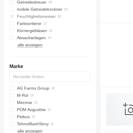
Getreidestreuer
mobile Getreidetrockner
Feuchtigkeitsmesser
Farbsortierer
Körnergebläsen
Absackanlagen
alle anzeigen
Marke
AG Farms Group
M-Rol
6M
3650
Mecmar
740A
POM Augustów
M-series
20
Petkus
25
TehnoMashStroy
34
K218
alle anzeigen
K527