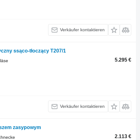
Verkäufer kontaktieren
zny ssąco-tłoczący T207/1
5.295 €
läse
Verkäufer kontaktieren
koszem zasypowym
2.113 €
chnecke