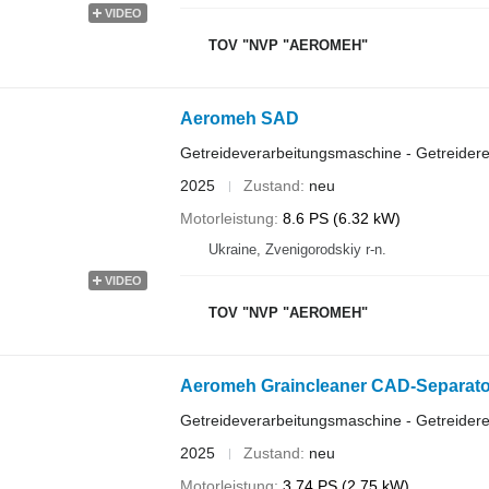
VIDEO
TOV "NVP "AEROMEH"
Aeromeh SAD
Getreideverarbeitungsmaschine - Getreidere
2025
Zustand
neu
Motorleistung
8.6 PS (6.32 kW)
Ukraine, Zvenigorodskiy r-n.
VIDEO
TOV "NVP "AEROMEH"
Aeromeh Graincleaner CAD-Separator
Getreideverarbeitungsmaschine - Getreidere
2025
Zustand
neu
Motorleistung
3.74 PS (2.75 kW)