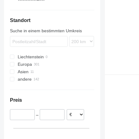
K531
K541
Standort
K547
K553
Suche in einem bestimmten Umkreis
Liechtenstein
Europa
Asien
Polen
andere
Deutschland
Usbekistan
Spanien
Kasachstan
Ukraine
Österreich
Türkei
Kolumbien
Preis
Litauen
Argentinien
Norwegen
Moldawien
–
Ungarn
Niederlande
alle anzeigen