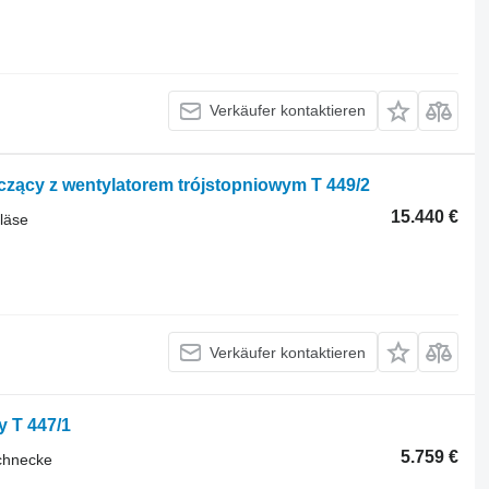
Verkäufer kontaktieren
zący z wentylatorem trójstopniowym T 449/2
15.440 €
läse
Verkäufer kontaktieren
 T 447/1
5.759 €
chnecke